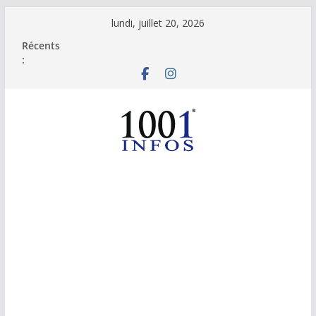
Passer
lundi, juillet 20, 2026
au
Récents
contenu
: