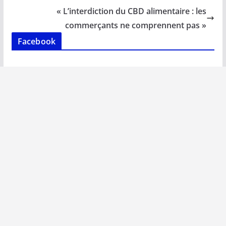
o
p
n
n
« L’interdiction du CBD alimentaire : les
k
p
k
commerçants ne comprennent pas »
Facebook