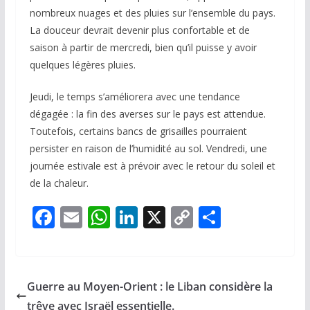
nombreux nuages et des pluies sur l’ensemble du pays.
La douceur devrait devenir plus confortable et de
saison à partir de mercredi, bien qu’il puisse y avoir
quelques légères pluies.
Jeudi, le temps s’améliorera avec une tendance
dégagée : la fin des averses sur le pays est attendue.
Toutefois, certains bancs de grisailles pourraient
persister en raison de l’humidité au sol. Vendredi, une
journée estivale est à prévoir avec le retour du soleil et
de la chaleur.
F
E
W
Li
X
C
P
ac
m
h
n
o
ar
e
ai
at
k
p
ta
b
l
s
e
y
g
Guerre au Moyen-Orient : le Liban considère la
o
A
dI
Li
er
trêve avec Israël essentielle.