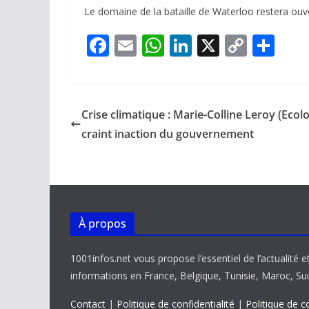
Le domaine de la bataille de Waterloo restera ouve
F
E
W
Li
X
C
P
ac
m
h
n
o
ar
e
ai
at
k
p
ta
b
l
s
e
y
g
Crise climatique : Marie-Colline Leroy (Ecolo
o
A
dI
Li
er
craint inaction du gouvernement
o
p
n
n
k
p
k
À propos
1001infos.net vous propose l’essentiel de l’actualité e
informations en France, Belgique, Tunisie, Maroc, Sui
Contact
|
Politique de confidentialité
|
Politique de c