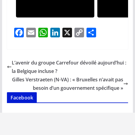
F
E
W
Li
X
C
P
ac
m
h
n
o
ar
e
ai
at
k
p
ta
b
l
s
e
y
g
L’avenir du groupe Carrefour dévoilé aujourd’hui :
o
A
dI
Li
er
la Belgique incluse ?
o
p
n
n
Gilles Verstraeten (N-VA) : « Bruxelles n’avait pas
k
p
k
besoin d’un gouvernement spécifique »
Facebook