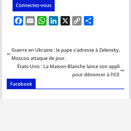
Connectez-vous
F
E
W
Li
X
C
P
ac
m
h
n
o
ar
e
ai
at
k
p
ta
b
l
s
e
y
g
Guerre en Ukraine : le pape s’adresse à Zelensky,
o
A
dI
Li
er
Moscou attaque de jour.
o
p
n
n
États-Unis : La Maison-Blanche lance son appli
k
p
k
pour dénoncer à l’ICE
Facebook