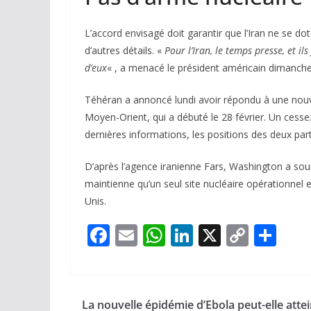
L’accord envisagé doit garantir que l’Iran ne se do
d’autres détails. «
Pour l’Iran, le temps presse, et il
d’eux
« , a menacé le président américain dimanche,
Téhéran a annoncé lundi avoir répondu à une nouve
Moyen-Orient, qui a débuté le 28 février. Un cessez-
dernières informations, les positions des deux par
D’après l’agence iranienne Fars, Washington a sou
maintienne qu’un seul site nucléaire opérationnel 
Unis.
F
E
W
Li
X
C
P
ac
m
h
n
o
ar
e
ai
at
k
p
ta
b
l
s
e
y
g
La nouvelle épidémie d’Ebola peut-elle atte