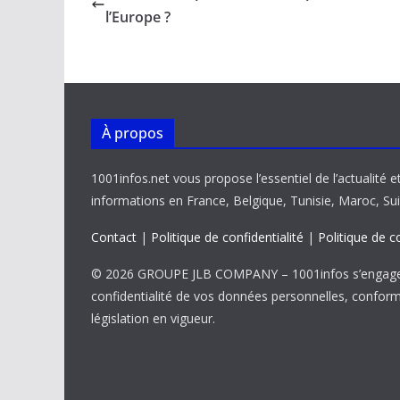
o
A
dI
Li
er
l’Europe ?
o
p
n
n
k
p
k
À propos
1001infos.net vous propose l’essentiel de l’actualité e
informations en France, Belgique, Tunisie, Maroc, Sui
Contact
|
Politique de confidentialité
|
Politique de c
© 2026 GROUPE JLB COMPANY – 1001infos s’engage 
confidentialité de vos données personnelles, confor
législation en vigueur.