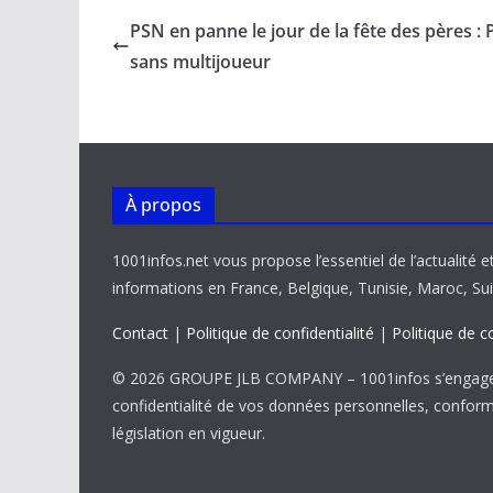
b
l
s
e
y
g
PSN en panne le jour de la fête des pères : 
o
A
dI
Li
er
sans multijoueur
o
p
n
n
k
p
k
À propos
1001infos.net vous propose l’essentiel de l’actualité e
informations en France, Belgique, Tunisie, Maroc, Sui
Contact
|
Politique de confidentialité
|
Politique de c
© 2026 GROUPE JLB COMPANY – 1001infos s’engage 
confidentialité de vos données personnelles, confor
législation en vigueur.