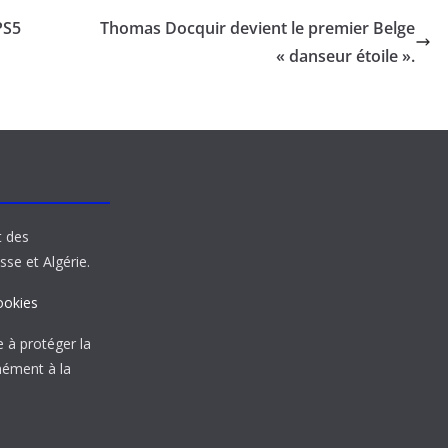
PS5
Thomas Docquir devient le premier Belge
« danseur étoile ».
t des
sse et Algérie.
ookies
à protéger la
mément à la