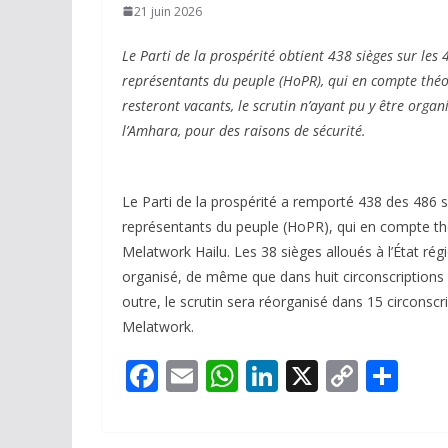
21 juin 2026
Le Parti de la prospérité obtient 438 sièges sur les
représentants du peuple (HoPR), qui en compte théor
resteront vacants, le scrutin n’ayant pu y être organ
l’Amhara, pour des raisons de sécurité.
Le Parti de la prospérité a remporté 438 des 486 s
représentants du peuple (HoPR), qui en compte th
Melatwork Hailu. Les 38 sièges alloués à l’État régi
organisé, de même que dans huit circonscriptions d
outre, le scrutin sera réorganisé dans 15 circonsc
Melatwork.
F
E
W
Li
X
C
P
ac
m
h
n
o
ar
e
ai
at
k
p
ta