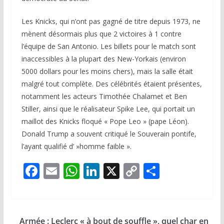
Les Knicks, qui n’ont pas gagné de titre depuis 1973, ne
mènent désormais plus que 2 victoires à 1 contre
l’équipe de San Antonio. Les billets pour le match sont
inaccessibles à la plupart des New-Yorkais (environ
5000 dollars pour les moins chers), mais la salle était
malgré tout complète. Des célébrités étaient présentes,
notamment les acteurs Timothée Chalamet et Ben
Stiller, ainsi que le réalisateur Spike Lee, qui portait un
maillot des Knicks floqué « Pope Leo » (pape Léon).
Donald Trump a souvent critiqué le Souverain pontife,
l’ayant qualifié d’ »homme faible ».
F
E
W
Li
X
C
P
ac
m
h
n
o
ar
e
ai
at
k
p
ta
b
l
s
e
y
g
Armée : Leclerc « à bout de souffle », quel char en