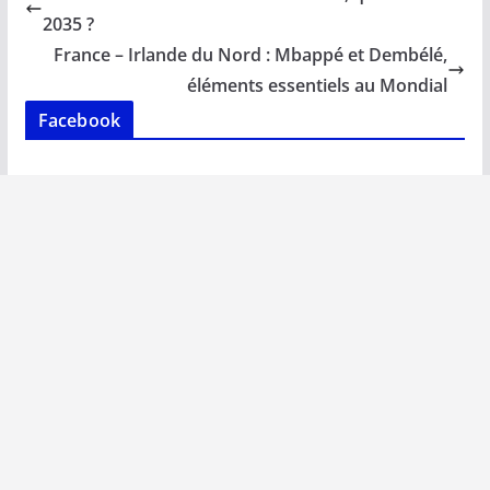
o
A
dI
Li
er
2035 ?
o
p
n
n
France – Irlande du Nord : Mbappé et Dembélé,
k
p
k
éléments essentiels au Mondial
Facebook