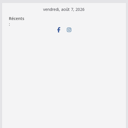
Passer
vendredi, août 7, 2026
au
Récents
contenu
: