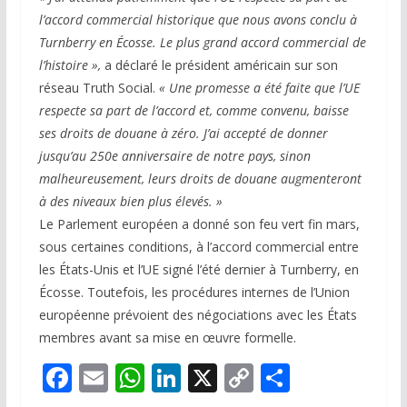
l’accord commercial historique que nous avons conclu à
Turnberry en Écosse. Le plus grand accord commercial de
l’histoire »,
a déclaré le président américain sur son
réseau Truth Social.
« Une promesse a été faite que l’UE
respecte sa part de l’accord et, comme convenu, baisse
ses droits de douane à zéro. J’ai accepté de donner
jusqu’au 250e anniversaire de notre pays, sinon
malheureusement, leurs droits de douane augmenteront
à des niveaux bien plus élevés. »
Le Parlement européen a donné son feu vert fin mars,
sous certaines conditions, à l’accord commercial entre
les États-Unis et l’UE signé l’été dernier à Turnberry, en
Écosse. Toutefois, les procédures internes de l’Union
européenne prévoient des négociations avec les États
membres avant sa mise en œuvre formelle.
F
E
W
Li
X
C
P
ac
m
h
n
o
ar