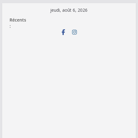
Passer
jeudi, août 6, 2026
au
Récents
contenu
: