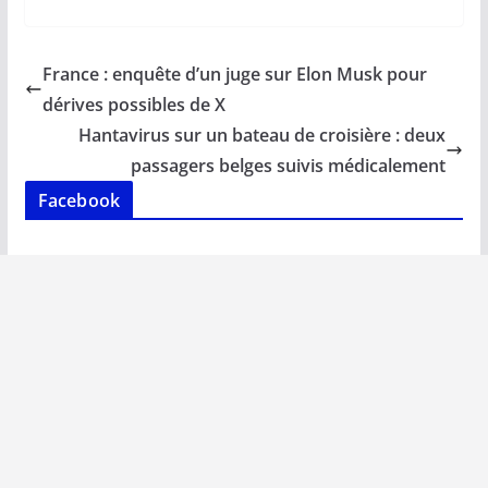
e
ai
at
k
p
ta
b
l
s
e
y
g
France : enquête d’un juge sur Elon Musk pour
o
A
dI
Li
er
dérives possibles de X
o
p
n
n
Hantavirus sur un bateau de croisière : deux
k
p
k
passagers belges suivis médicalement
Facebook