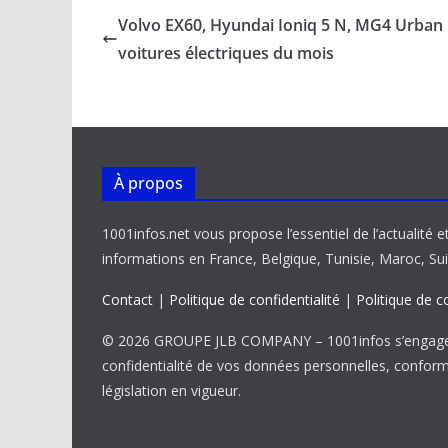
b
l
s
e
y
g
Volvo EX60, Hyundai Ioniq 5 N, MG4 Urban 
o
A
dI
Li
er
voitures électriques du mois
o
p
n
n
k
p
k
À propos
1001infos.net vous propose l’essentiel de l’actualité e
informations en France, Belgique, Tunisie, Maroc, Sui
Contact
|
Politique de confidentialité
|
Politique de c
© 2026 GROUPE JLB COMPANY – 1001infos s’engage 
confidentialité de vos données personnelles, confor
législation en vigueur.