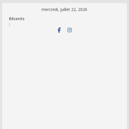
Passer
mercredi, juillet 22, 2026
au
Récents
contenu
: