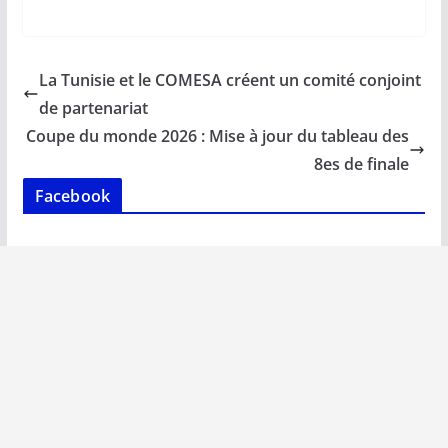
ac
m
h
n
o
ar
e
ai
at
k
p
ta
b
l
s
e
y
g
La Tunisie et le COMESA créent un comité conjoint
o
A
dI
Li
er
de partenariat
o
p
n
n
Coupe du monde 2026 : Mise à jour du tableau des
k
p
k
8es de finale
Facebook