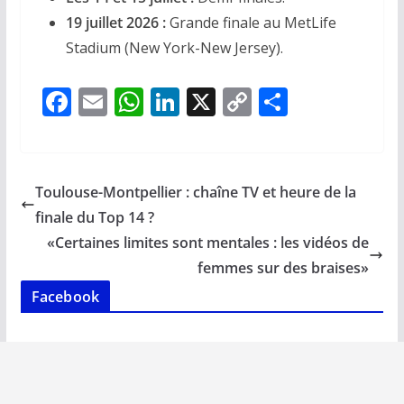
19 juillet 2026 :
Grande finale au MetLife
Stadium (New York-New Jersey).
F
E
W
Li
X
C
P
ac
m
h
n
o
ar
e
ai
at
k
p
ta
b
l
s
e
y
g
Toulouse-Montpellier : chaîne TV et heure de la
o
A
dI
Li
er
finale du Top 14 ?
o
p
n
n
«Certaines limites sont mentales : les vidéos de
k
p
k
femmes sur des braises»
Facebook