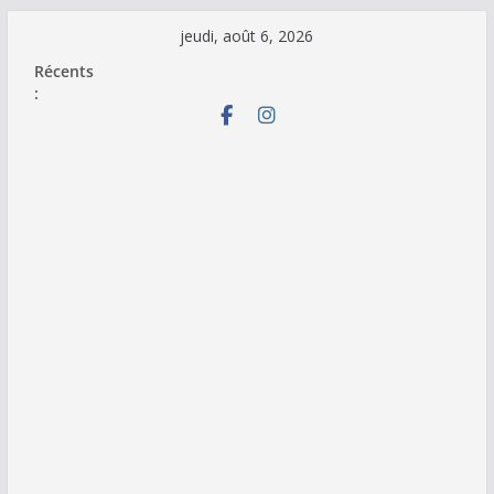
Passer
jeudi, août 6, 2026
au
Récents
contenu
: