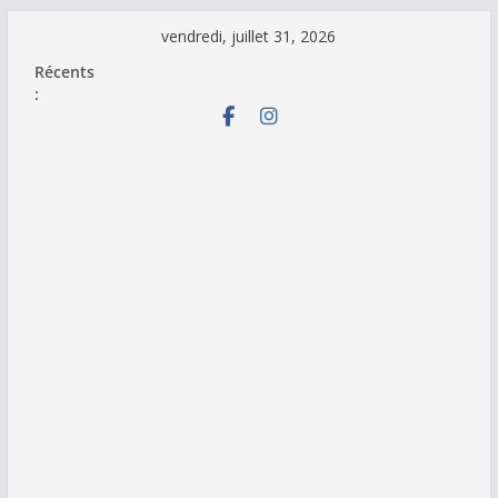
Passer
vendredi, juillet 31, 2026
au
Récents
contenu
: