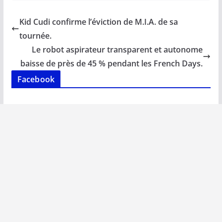
e
ai
at
k
p
ta
b
l
s
e
y
g
Kid Cudi confirme l’éviction de M.I.A. de sa
o
A
dI
Li
er
tournée.
o
p
n
n
Le robot aspirateur transparent et autonome
k
p
k
baisse de près de 45 % pendant les French Days.
Facebook