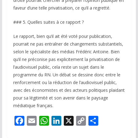
droite pourrait chercher à préparer l’opinion publique en
faveur d’une telle privatisation, ce qu’il a regretté.
### 5. Quelles suites à ce rapport ?
Le rapport, bien qu’il ait été voté pour publication,
pourrait ne pas entraîner de changements substantiels,
selon le spécialiste des médias Frédéric Antoine. Bien
qu’il ne préconise pas explicitement la privatisation de
l’audiovisuel public, cela reste un sujet dans le
programme du RN. Un débat se dessine donc entre le
renforcement ou la réduction de l’audiovisuel public,
avec des économistes et des acteurs politiques plaidant
pour sa légitimité et son avenir dans le paysage
médiatique français.
F
E
W
Li
X
C
P
ac
m
h
n
o
ar