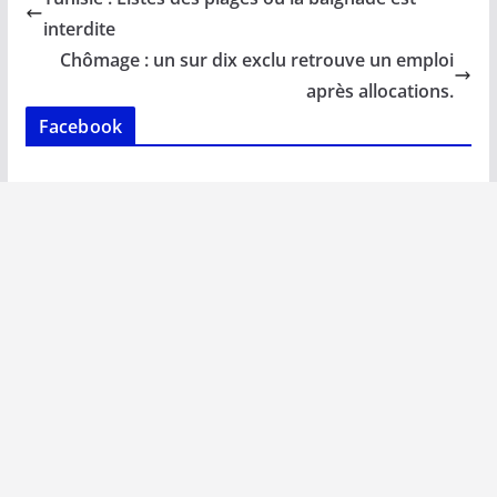
o
A
dI
Li
er
interdite
o
p
n
n
Chômage : un sur dix exclu retrouve un emploi
k
p
k
après allocations.
Facebook