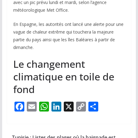
avec un pic prévu lundi et mardi, selon l’agence
météorologique Met Office.
En Espagne, les autorités ont lancé une alerte pour une
vague de chaleur extrême qui touchera la majeure
partie du pays ainsi que les îles Baléares à partir de
dimanche.
Le changement
climatique en toile de
fond
F
E
W
Li
X
C
P
ac
m
h
n
o
ar
e
ai
at
k
p
ta
b
l
s
e
y
g
Tunisie : Listes des plages où la baignade est