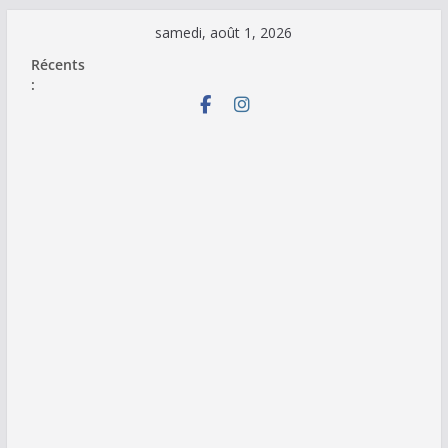
Passer
samedi, août 1, 2026
au
Récents
contenu
: