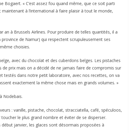
ippe Bogaert. « C’est assez fou quand même, que ce soit parti
st maintenant à l’international à faire plaisir à tout le monde,
 an à Brussels Airlines. Pour produire de telles quantités, il a
en province de Namur) qui respectent scrupuleusement ses
ui-même choisies.
e belge, avec du chocolat et des cuberdons belges. Les pistaches
rs de prix mais on a décidé de ne jamais faire de compromis sur
 et testés dans notre petit laboratoire, avec nos recettes, on va
s fassent exactement la même chose mais en grands volumes. »
 à Nodebais.
urs : vanille, pistache, chocolat, stracciatella, café, spéculoos,
oucher le plus grand nombre et éviter de se disperser.
s début janvier, les glaces sont désormais proposées à