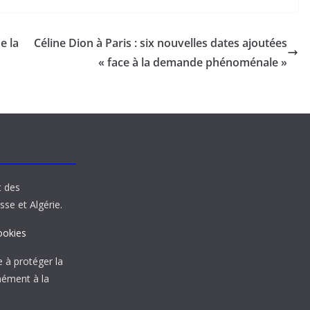
e la
Céline Dion à Paris : six nouvelles dates ajoutées
« face à la demande phénoménale »
t des
sse et Algérie.
ookies
à protéger la
mément à la