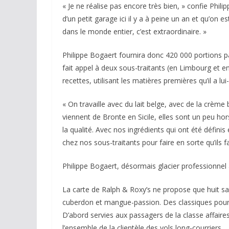
« Je ne réalise pas encore très bien, » confie Phil
d’un petit garage ici il y a à peine un an et qu’on e
dans le monde entier, c’est extraordinaire. »
Philippe Bogaert fournira donc 420 000 portions par
fait appel à deux sous-traitants (en Limbourg et 
recettes, utilisant les matières premières qu’il a l
« On travaille avec du lait belge, avec de la crèm
viennent de Bronte en Sicile, elles sont un peu ho
la qualité. Avec nos ingrédients qui ont été définis
chez nos sous-traitants pour faire en sorte qu’il
Philippe Bogaert, désormais glacier professionnel
La carte de Ralph & Roxy’s ne propose que huit save
cuberdon et mangue-passion. Des classiques pour t
D’abord servies aux passagers de la classe affaire
l’ensemble de la clientèle des vols long-courriers.