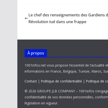
e
ai
at
k
p
ta
b
l
s
e
y
g
Le chef des renseignements des Gardiens d
o
A
dI
Li
er
Révolution tué dans une frappe
o
p
n
n
k
p
k
À propos
1001infos.net vous propose l’essentiel de l’actualité e
informations en France, Belgique, Tunisie, Maroc, Sui
Contact
|
Politique de confidentialité
|
Politique de c
© 2026 GROUPE JLB COMPANY – 1001infos s’engage 
confidentialité de vos données personnelles, confor
législation en vigueur.