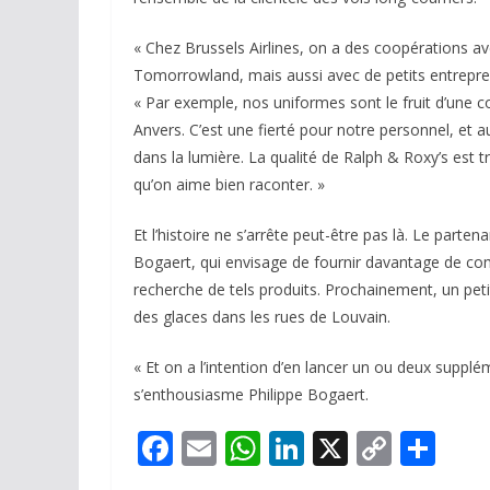
« Chez Brussels Airlines, on a des coopérations 
Tomorrowland, mais aussi avec de petits entrepre
« Par exemple, nos uniformes sont le fruit d’une 
Anvers. C’est une fierté pour notre personnel, et 
dans la lumière. La qualité de Ralph & Roxy’s est tr
qu’on aime bien raconter. »
Et l’histoire ne s’arrête peut-être pas là. Le parte
Bogaert, qui envisage de fournir davantage de co
recherche de tels produits. Prochainement, un pe
des glaces dans les rues de Louvain.
« Et on a l’intention d’en lancer un ou deux supp
s’enthousiasme Philippe Bogaert.
F
E
W
Li
X
C
P
ac
m
h
n
o
ar