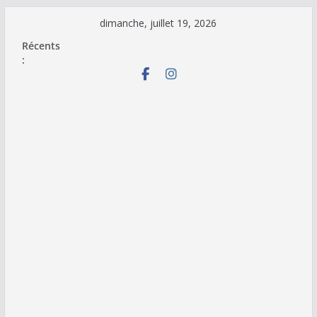
Passer
dimanche, juillet 19, 2026
au
Récents
contenu
: