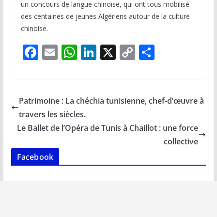
un concours de langue chinoise, qui ont tous mobilisé
des centaines de jeunes Algériens autour de la culture
chinoise.
F
E
W
Li
X
C
P
ac
m
h
n
o
ar
e
ai
at
k
p
ta
b
l
s
e
y
g
Patrimoine : La chéchia tunisienne, chef-d’œuvre à
o
A
dI
Li
er
travers les siècles.
o
p
n
n
Le Ballet de l’Opéra de Tunis à Chaillot : une force
k
p
k
collective
Facebook