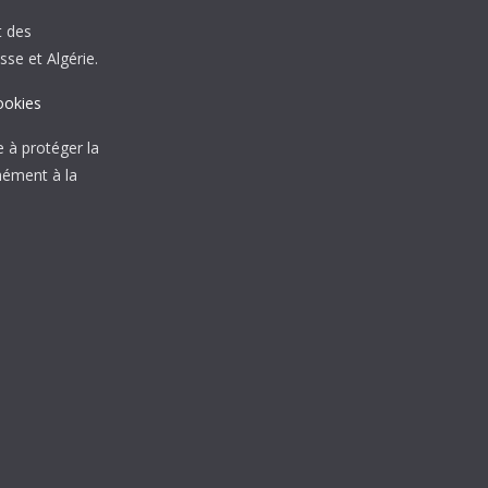
t des
sse et Algérie.
ookies
à protéger la
mément à la