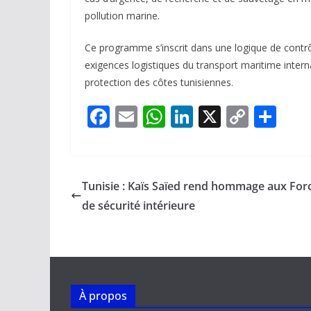
pollution marine.
Ce programme s’inscrit dans une logique de contrôl
exigences logistiques du transport maritime interna
protection des côtes tunisiennes.
F
E
W
Li
X
C
P
ac
m
h
n
o
ar
e
ai
at
k
p
ta
b
l
s
e
y
g
Tunisie : Kaïs Saïed rend hommage aux For
o
A
dI
Li
er
de sécurité intérieure
o
p
n
n
k
p
k
À propos