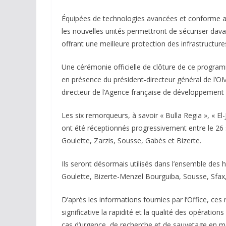
Équipées de technologies avancées et conforme au
les nouvelles unités permettront de sécuriser dav
offrant une meilleure protection des infrastructure
Une cérémonie officielle de clôture de ce programm
en présence du président-directeur général de l’O
directeur de l’Agence française de développement
Les six remorqueurs, à savoir « Bulla Regia », « E
ont été réceptionnés progressivement entre le 26
Goulette, Zarzis, Sousse, Gabès et Bizerte.
Ils seront désormais utilisés dans l’ensemble des
Goulette, Bizerte-Menzel Bourguiba, Sousse, Sfax,
D’après les informations fournies par l’Office, ce
significative la rapidité et la qualité des opératio
cas d’urgence, de recherche et de sauvetage en mer,