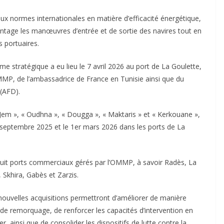
x normes internationales en matière d’efficacité énergétique,
antage les manœuvres d’entrée et de sortie des navires tout en
s portuaires.
e stratégique a eu lieu le 7 avril 2026 au port de La Goulette,
MMP, de l’ambassadrice de France en Tunisie ainsi que du
 (AFD).
l-Jem », « Oudhna », « Dougga », « Maktaris » et « Kerkouane »,
 septembre 2025 et le 1er mars 2026 dans les ports de La
 huit ports commerciaux gérés par l’OMMP, à savoir Radès, La
 Skhira, Gabès et Zarzis.
s nouvelles acquisitions permettront d’améliorer de manière
ns de remorquage, de renforcer les capacités d’intervention en
 ainsi que de consolider les dispositifs de lutte contre la