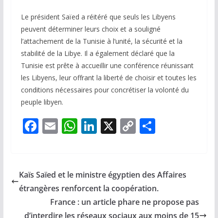
Le président Saïed a réitéré que seuls les Libyens
peuvent déterminer leurs choix et a souligné
l’attachement de la Tunisie à l’unité, la sécurité et la
stabilité de la Libye. Il a également déclaré que la
Tunisie est prête à accueillir une conférence réunissant
les Libyens, leur offrant la liberté de choisir et toutes les
conditions nécessaires pour concrétiser la volonté du
peuple libyen.
F
E
W
Li
X
C
P
ac
m
h
n
o
ar
e
ai
at
k
p
ta
b
l
s
e
y
g
Kaïs Saïed et le ministre égyptien des Affaires
o
A
dI
Li
er
étrangères renforcent la coopération.
o
p
n
n
France : un article phare ne propose pas
d’interdire les réseaux sociaux aux moins de 15