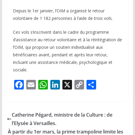
Depuis le 1er janvier, l’OIM a organisé le retour
volontaire de 1 182 personnes à l’aide de trois vols.
Ces vols s’inscrivent dans le cadre du programme
d’assistance au retour volontaire et à la réintégration de
l’OIM, qui propose un soutien individualisé aux
bénéficiaires avant, pendant et après leur retour,
incluant une assistance médicale, psychologique et
sociale.
F
E
W
Li
X
C
P
ac
m
h
n
o
ar
e
ai
at
k
p
ta
b
l
s
e
y
g
Catherine Pégard, ministre de la Culture : de
o
A
dI
Li
er
l’Elysée à Versailles.
o
p
n
n
À partir du 1er mars, la prime trampoline limite les