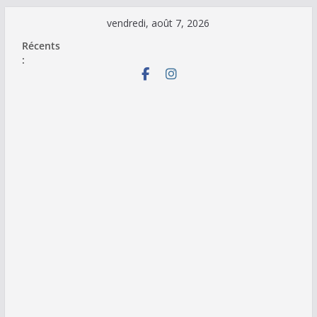
Passer
vendredi, août 7, 2026
au
Récents
contenu
: