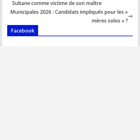
o
A
dI
Li
er
Sultane comme victime de son maître
o
p
n
n
Municipales 2026 : Candidats impliqués pour les «
k
p
k
mères solos » ?
Facebook