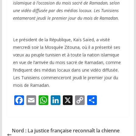
islamique à l’occasion du mois sacré de Ramadan, selon
une vidéo diffusée par des médias locaux. Les Tunisiens
entameront jeudi le premier jour du mois de Ramadan.
Le président de la République, Kaïs Saïed, a visité
mercredi soir la Mosquée Zitouna, où il a présenté ses
vœux au peuple tunisien et à toute la nation islamique
en vue de l’arrivée du mois sacré de Ramadan, comme
l’indiquent des médias locaux dans une vidéo diffusée.
Les Tunisiens commenceront jeudi le premier jour du
mois de Ramadan.
F
E
W
Li
X
C
P
ac
m
h
n
o
ar
e
ai
at
k
p
ta
b
l
s
e
y
g
Nord : La justice française reconnaît la chienne