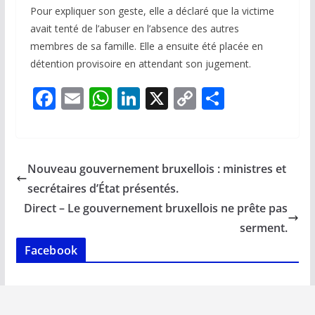
Pour expliquer son geste, elle a déclaré que la victime
avait tenté de l’abuser en l’absence des autres
membres de sa famille. Elle a ensuite été placée en
détention provisoire en attendant son jugement.
F
E
W
Li
X
C
P
ac
m
h
n
o
ar
e
ai
at
k
p
ta
b
l
s
e
y
g
Nouveau gouvernement bruxellois : ministres et
o
A
dI
Li
er
secrétaires d’État présentés.
o
p
n
n
Direct – Le gouvernement bruxellois ne prête pas
k
p
k
serment.
Facebook