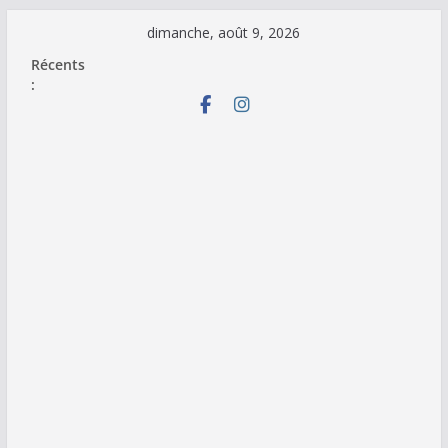
Passer
dimanche, août 9, 2026
au
Récents
contenu
: