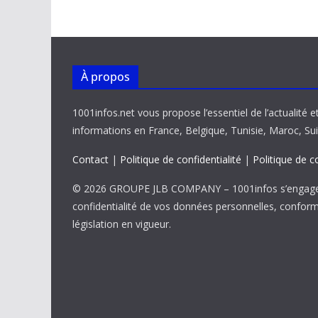
o
p
n
n
k
p
k
À propos
1001infos.net vous propose l’essentiel de l’actualité e
informations en France, Belgique, Tunisie, Maroc, Sui
Contact
|
Politique de confidentialité
|
Politique de c
© 2026 GROUPE JLB COMPANY – 1001infos s’engage 
confidentialité de vos données personnelles, confor
législation en vigueur.