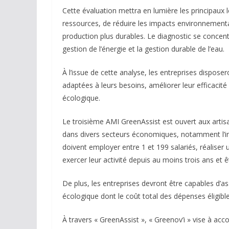
Cette évaluation mettra en lumière les principaux le
ressources, de réduire les impacts environnementa
production plus durables. Le diagnostic se concentr
gestion de l’énergie et la gestion durable de l’eau.
À l’issue de cette analyse, les entreprises dispose
adaptées à leurs besoins, améliorer leur efficacité
écologique.
Le troisième AMI GreenAssist est ouvert aux arti
dans divers secteurs économiques, notamment l’indust
doivent employer entre 1 et 199 salariés, réaliser un
exercer leur activité depuis au moins trois ans et ê
De plus, les entreprises devront être capables d’as
écologique dont le coût total des dépenses éligibl
À travers « GreenAssist », « Greenov’i » vise à ac