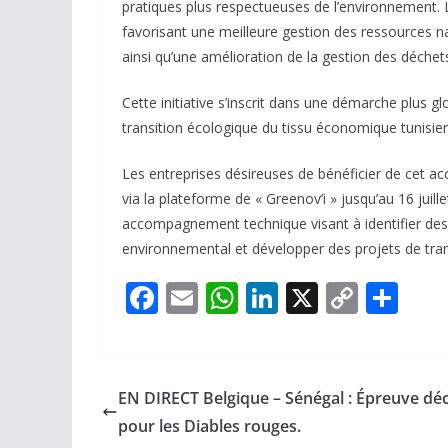
pratiques plus respectueuses de l’environnement. L
favorisant une meilleure gestion des ressources n
ainsi qu’une amélioration de la gestion des déchet
Cette initiative s’inscrit dans une démarche plus 
transition écologique du tissu économique tunisien
Les entreprises désireuses de bénéficier de cet 
via la plateforme de « Greenov’i » jusqu’au 16 juil
accompagnement technique visant à identifier des
environnemental et développer des projets de trans
F
E
W
Li
X
C
P
ac
m
h
n
o
ar
e
ai
at
k
p
ta
b
l
s
e
y
g
EN DIRECT Belgique – Sénégal : Épreuve déc
o
A
dI
Li
er
pour les Diables rouges.