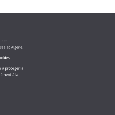
t des
sse et Algérie.
ookies
à protéger la
mément à la