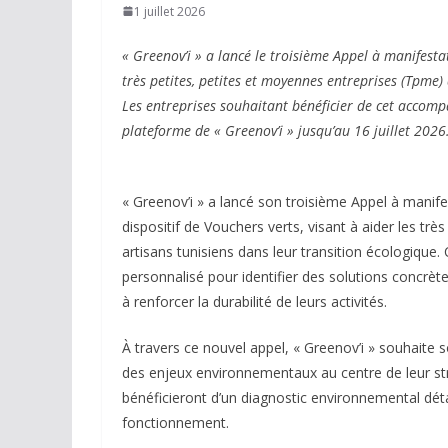
1 juillet 2026
« Greenov’i » a lancé le troisième Appel à manifesta
très petites, petites et moyennes entreprises (Tpme) 
Les entreprises souhaitant bénéficier de cet accom
plateforme de « Greenov’i » jusqu’au 16 juillet 2026
« Greenov’i » a lancé son troisième Appel à manife
dispositif de Vouchers verts, visant à aider les tr
artisans tunisiens dans leur transition écologiq
personnalisé pour identifier des solutions concrè
à renforcer la durabilité de leurs activités.
À travers ce nouvel appel, « Greenov’i » souhaite so
des enjeux environnementaux au centre de leur st
bénéficieront d’un diagnostic environnemental déta
fonctionnement.