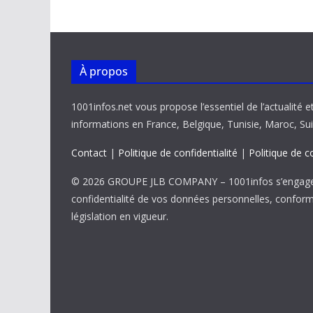
o
p
n
n
k
p
k
À propos
1001infos.net vous propose l’essentiel de l’actualité e
informations en France, Belgique, Tunisie, Maroc, Sui
Contact
|
Politique de confidentialité
|
Politique de c
© 2026 GROUPE JLB COMPANY – 1001infos s’engage 
confidentialité de vos données personnelles, confor
législation en vigueur.