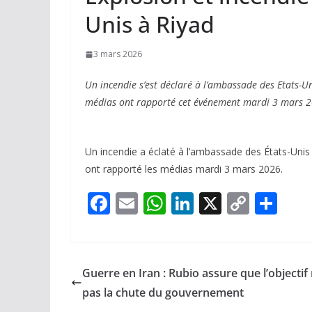
Unis à Riyad
3 mars 2026
Un incendie s’est déclaré à l’ambassade des Etats-Un
médias ont rapporté cet événement mardi 3 mars 2
Un incendie a éclaté à l’ambassade des États-Unis à
ont rapporté les médias mardi 3 mars 2026.
F
E
W
Li
X
C
P
ac
m
h
n
o
ar
e
ai
at
k
p
ta
b
l
s
e
y
g
Guerre en Iran : Rubio assure que l’objectif 
o
A
dI
Li
er
pas la chute du gouvernement