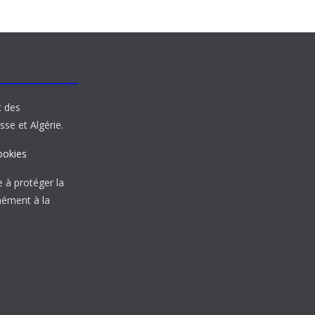
t des
sse et Algérie.
ookies
à protéger la
mément à la