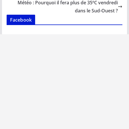
o
p
n
n
Météo : Pourquoi il fera plus de 35ºC vendredi
k
p
k
dans le Sud-Ouest ?
Facebook