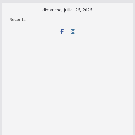
Passer
dimanche, juillet 26, 2026
au
Récents
contenu
: