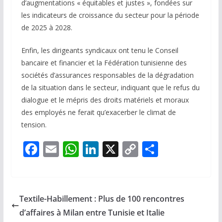
d’augmentations « équitables et justes », fondées sur
les indicateurs de croissance du secteur pour la période
de 2025 à 2028.
Enfin, les dirigeants syndicaux ont tenu le Conseil
bancaire et financier et la Fédération tunisienne des
sociétés d’assurances responsables de la dégradation
de la situation dans le secteur, indiquant que le refus du
dialogue et le mépris des droits matériels et moraux
des employés ne ferait qu’exacerber le climat de
tension.
F
E
W
Li
X
C
P
ac
m
h
n
o
ar
e
ai
at
k
p
ta
b
l
s
e
y
g
Textile-Habillement : Plus de 100 rencontres
o
A
dI
Li
er
d’affaires à Milan entre Tunisie et Italie