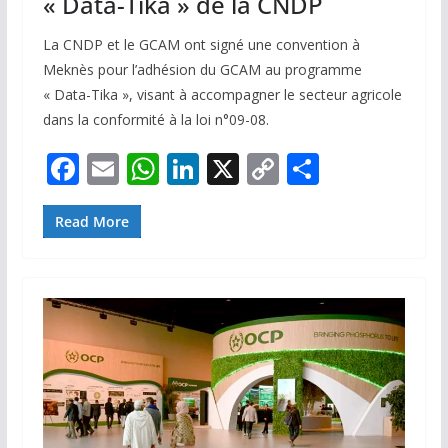
« Data-Tika » de la CNDP
La CNDP et le GCAM ont signé une convention à
Meknès pour l’adhésion du GCAM au programme
« Data-Tika », visant à accompagner le secteur agricole
dans la conformité à la loi n°09-08.
F
E
W
Li
X
C
P
ac
m
h
n
o
ar
e
ai
at
k
p
ta
Read More
b
l
s
e
y
g
o
A
dI
Li
er
o
p
n
n
k
p
k