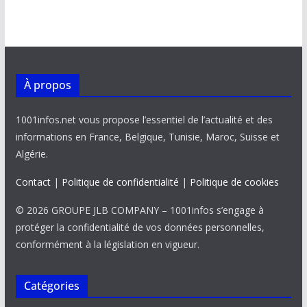
o
A
dI
Li
er
o
p
n
n
k
p
k
À propos
1001infos.net vous propose l’essentiel de l’actualité et des
informations en France, Belgique, Tunisie, Maroc, Suisse et
Algérie.
Contact
|
Politique de confidentialité
|
Politique de cookies
© 2026 GROUPE JLB COMPANY – 1001infos s’engage à
protéger la confidentialité de vos données personnelles,
conformément à la législation en vigueur.
Catégories