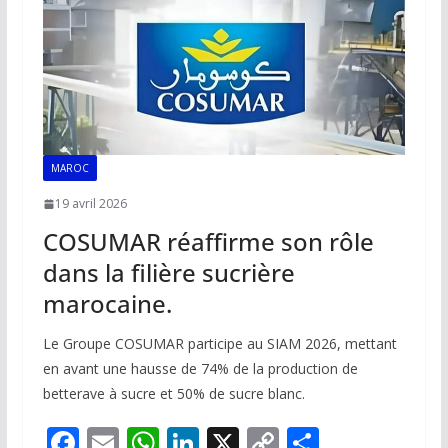
k
p
k
MAROC
19 avril 2026
COSUMAR réaffirme son rôle
dans la filière sucrière
marocaine.
Le Groupe COSUMAR participe au SIAM 2026, mettant
en avant une hausse de 74% de la production de
betterave à sucre et 50% de sucre blanc.
F
E
W
Li
X
C
P