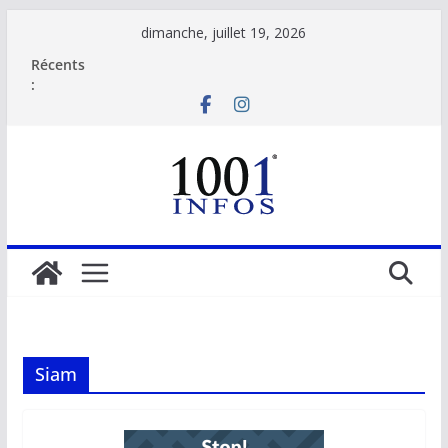
Passer
dimanche, juillet 19, 2026
au
Récents
contenu
:
Siam