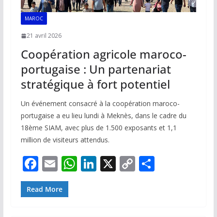
MAROC
21 avril 2026
Coopération agricole maroco-
portugaise : Un partenariat
stratégique à fort potentiel
Un événement consacré à la coopération maroco-
portugaise a eu lieu lundi à Meknès, dans le cadre du
18ème SIAM, avec plus de 1.500 exposants et 1,1
million de visiteurs attendus.
F
E
W
Li
X
C
P
ac
m
h
n
o
ar
e
ai
at
k
p
ta
Read More
b
l
s
e
y
g