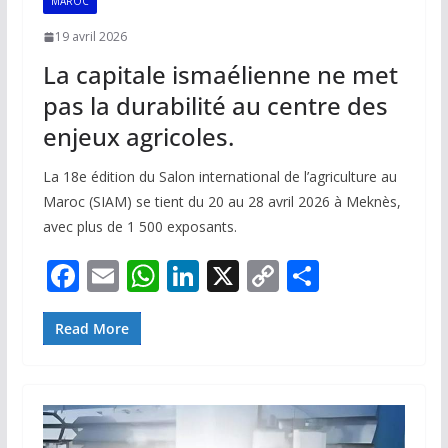
MAROC
19 avril 2026
La capitale ismaélienne ne met
pas la durabilité au centre des
enjeux agricoles.
La 18e édition du Salon international de l’agriculture au
Maroc (SIAM) se tient du 20 au 28 avril 2026 à Meknès,
avec plus de 1 500 exposants.
F
E
W
Li
X
C
P
ac
m
h
n
o
ar
e
ai
at
k
p
ta
Read More
b
l
s
e
y
g
o
A
dI
Li
er
o
p
n
n