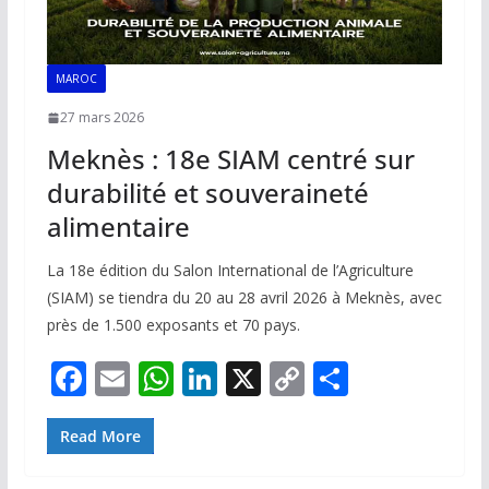
MAROC
27 mars 2026
Meknès : 18e SIAM centré sur
durabilité et souveraineté
alimentaire
La 18e édition du Salon International de l’Agriculture
(SIAM) se tiendra du 20 au 28 avril 2026 à Meknès, avec
près de 1.500 exposants et 70 pays.
F
E
W
Li
X
C
P
ac
m
h
n
o
ar
e
ai
at
k
p
ta
Read More
b
l
s
e
y
g