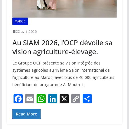
MAROC
22 avril 2026
Au SIAM 2026, l’OCP dévoile sa
vision agriculture-élevage.
Le Groupe OCP présente sa vision intégrée des
systèmes agricoles au 18ème Salon international de
l’agriculture au Maroc, avec plus de 40 000 agriculteurs
bénéficiant du programme Al Moutmir.
F
E
W
Li
X
C
P
ac
m
h
n
o
ar
e
ai
at
k
p
ta
Read More
b
l
s
e
y
g