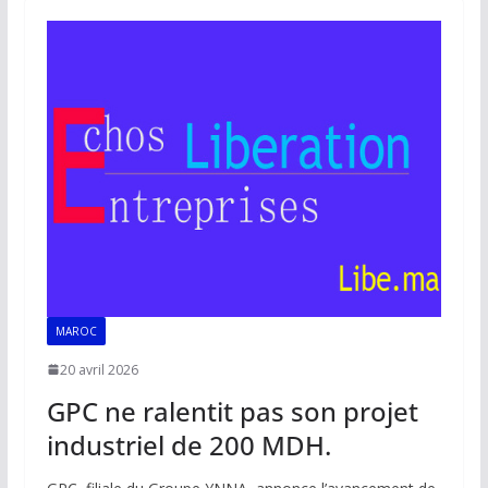
o
A
dI
Li
er
o
p
n
n
k
p
k
MAROC
20 avril 2026
GPC ne ralentit pas son projet
industriel de 200 MDH.