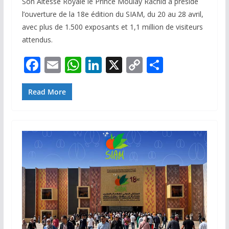
Son Altesse Royale le Prince Moulay Rachid a présidé
l’ouverture de la 18e édition du SIAM, du 20 au 28 avril,
avec plus de 1.500 exposants et 1,1 million de visiteurs
attendus.
F
E
W
Li
X
C
P
ac
m
h
n
o
ar
e
ai
at
k
p
ta
Read More
b
l
s
e
y
g
o
A
dI
Li
er
o
p
n
n
k
p
k