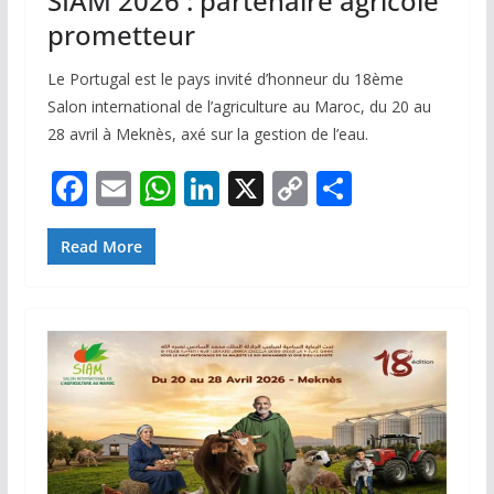
SIAM 2026 : partenaire agricole
prometteur
Le Portugal est le pays invité d’honneur du 18ème
Salon international de l’agriculture au Maroc, du 20 au
28 avril à Meknès, axé sur la gestion de l’eau.
F
E
W
Li
X
C
P
ac
m
h
n
o
ar
e
ai
at
k
p
ta
Read More
b
l
s
e
y
g
o
A
dI
Li
er
o
p
n
n
k
p
k