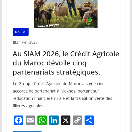
MAROC
24 avril 2026
Au SIAM 2026, le Crédit Agricole
du Maroc dévoile cinq
partenariats stratégiques.
Le Groupe Crédit Agricole du Maroc a signé cinq
accords de partenariat à Meknès, portant sur
l’éducation financière rurale et la transition verte des
filières agricoles.
F
E
W
Li
X
C
P
ac
m
h
n
o
ar