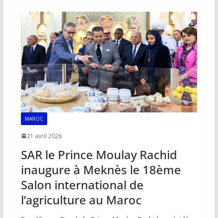
o
A
dI
Li
er
o
p
n
n
k
p
k
MAROC
21 avril 2026
SAR le Prince Moulay Rachid
inaugure à Meknès le 18ème
Salon international de
l’agriculture au Maroc