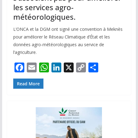
les services agro-
météorologiques.
L’ONCA et la DGM ont signé une convention à Meknès
pour améliorer le Réseau Climatique d’État et les
données agro-météorologiques au service de
l’agriculture.
F
E
W
Li
X
C
P
ac
m
h
n
o
ar
e
ai
at
k
p
ta
Read More
b
l
s
e
y
g
o
A
dI
Li
er
o
p
n
n
k
p
k