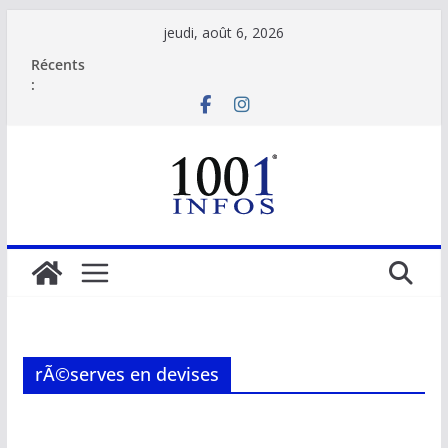
Passer
jeudi, août 6, 2026
au
Récents
contenu
:
rÃ©serves en devises