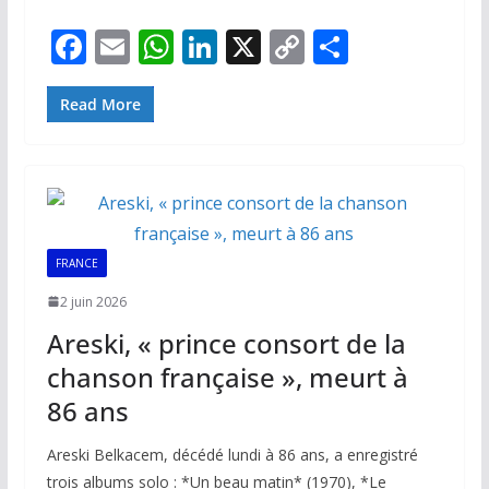
F
E
W
Li
X
C
P
ac
m
h
n
o
ar
e
ai
at
k
p
ta
Read More
b
l
s
e
y
g
o
A
dI
Li
er
o
p
n
n
k
p
k
FRANCE
2 juin 2026
Areski, « prince consort de la
chanson française », meurt à
86 ans
Areski Belkacem, décédé lundi à 86 ans, a enregistré
trois albums solo : *Un beau matin* (1970), *Le