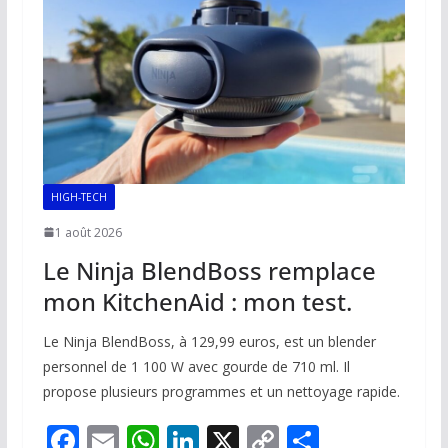
HIGH-TECH
1 août 2026
Le Ninja BlendBoss remplace
mon KitchenAid : mon test.
Le Ninja BlendBoss, à 129,99 euros, est un blender
personnel de 1 100 W avec gourde de 710 ml. Il
propose plusieurs programmes et un nettoyage rapide.
F
E
W
Li
X
C
P