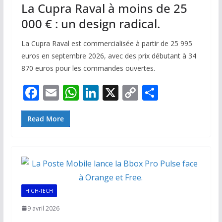
La Cupra Raval à moins de 25
000 € : un design radical.
La Cupra Raval est commercialisée à partir de 25 995
euros en septembre 2026, avec des prix débutant à 34
870 euros pour les commandes ouvertes.
F
E
W
Li
X
C
P
ac
m
h
n
o
ar
e
ai
at
k
p
ta
Read More
b
l
s
e
y
g
o
A
dI
Li
er
o
p
n
n
k
p
k
HIGH-TECH
9 avril 2026