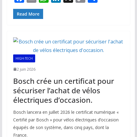
ac
m
h
n
o
ar
e
ai
at
k
p
ta
Read More
b
l
s
e
y
g
o
A
dI
Li
er
o
p
n
n
k
p
k
HIGH-TECH
2 juin 2026
Bosch crée un certificat pour
sécuriser l’achat de vélos
électriques d’occasion.
Bosch lancera en juillet 2026 le certificat numérique «
Certifié par Bosch » pour vélos électriques d’occasion
équipés de son système, dans cinq pays, dont la
France.