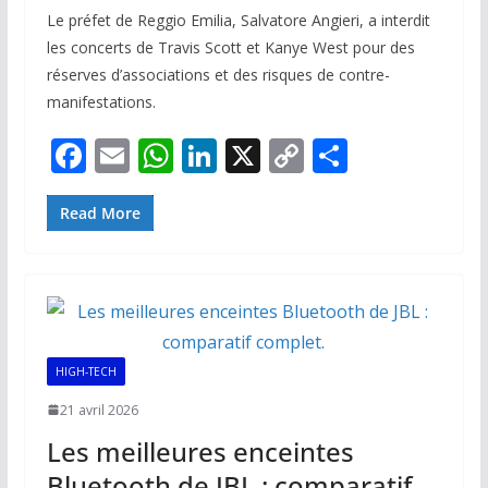
Le préfet de Reggio Emilia, Salvatore Angieri, a interdit
les concerts de Travis Scott et Kanye West pour des
réserves d’associations et des risques de contre-
manifestations.
F
E
W
Li
X
C
P
ac
m
h
n
o
ar
e
ai
at
k
p
ta
Read More
b
l
s
e
y
g
o
A
dI
Li
er
o
p
n
n
k
p
k
HIGH-TECH
21 avril 2026
Les meilleures enceintes
Bluetooth de JBL : comparatif