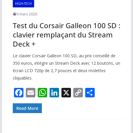
k
p
k
HIGH-TECH
9 mars 2026
Test du Corsair Galleon 100 SD :
clavier remplaçant du Stream
Deck +
Le clavier Corsair Galleon 100 SD, au prix conseillé de
350 euros, intègre un Stream Deck avec 12 boutons, un
écran LCD 720p de 2,7 pouces et deux molettes
cliquables.
F
E
W
Li
X
C
P
ac
m
h
n
o
ar
e
ai
at
k
p
ta
Read More
b
l
s
e
y
g
o
A
dI
Li
er