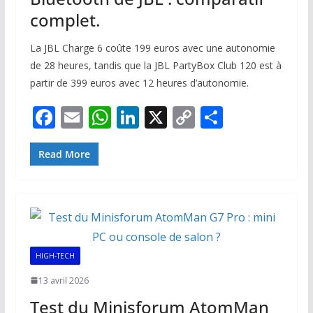
complet.
La JBL Charge 6 coûte 199 euros avec une autonomie
de 28 heures, tandis que la JBL PartyBox Club 120 est à
partir de 399 euros avec 12 heures d’autonomie.
F
E
W
Li
X
C
P
ac
m
h
n
o
ar
e
ai
at
k
p
ta
Read More
b
l
s
e
y
g
o
A
dI
Li
er
o
p
n
n
k
p
k
HIGH-TECH
13 avril 2026
Test du Minisforum AtomMan