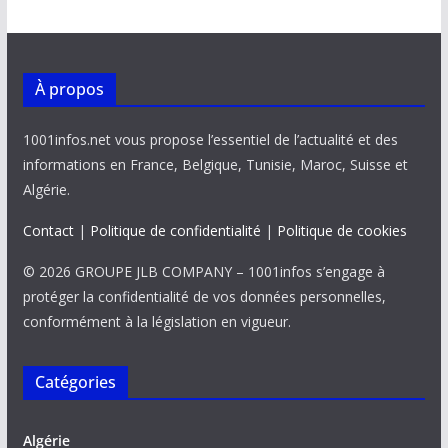
o
p
n
n
k
p
k
À propos
1001infos.net vous propose l’essentiel de l’actualité et des
informations en France, Belgique, Tunisie, Maroc, Suisse et
Algérie.
Contact
|
Politique de confidentialité
|
Politique de cookies
© 2026 GROUPE JLB COMPANY – 1001infos s’engage à
protéger la confidentialité de vos données personnelles,
conformément à la législation en vigueur.
Catégories
Algérie