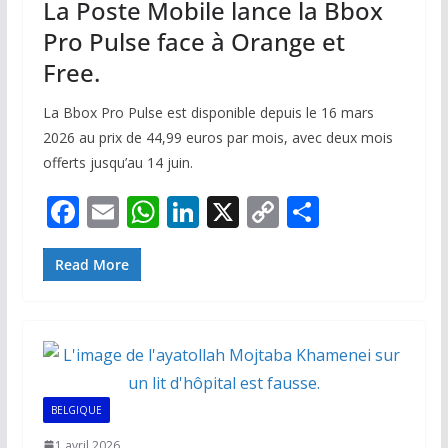
La Poste Mobile lance la Bbox
Pro Pulse face à Orange et
Free.
La Bbox Pro Pulse est disponible depuis le 16 mars
2026 au prix de 44,99 euros par mois, avec deux mois
offerts jusqu’au 14 juin.
F
E
W
Li
X
C
P
ac
m
h
n
o
ar
e
ai
at
k
p
ta
Read More
b
l
s
e
y
g
o
A
dI
Li
er
o
p
n
n
k
p
k
BELGIQUE
1 avril 2026