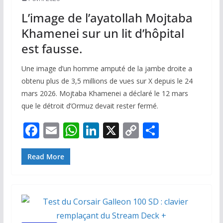
L’image de l’ayatollah Mojtaba
Khamenei sur un lit d’hôpital
est fausse.
Une image d’un homme amputé de la jambe droite a
obtenu plus de 3,5 millions de vues sur X depuis le 24
mars 2026. Mojtaba Khamenei a déclaré le 12 mars
que le détroit d’Ormuz devait rester fermé.
F
E
W
Li
X
C
P
ac
m
h
n
o
ar
e
ai
at
k
p
ta
Read More
b
l
s
e
y
g
o
A
dI
Li
er
o
p
n
n