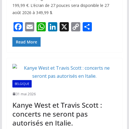
199,99 €. L’écran de 27 pouces sera disponible le 27
août 2026 à 349,99 $.
F
E
W
Li
X
C
P
ac
m
h
n
o
ar
e
ai
at
k
p
ta
Read More
b
l
s
e
y
g
o
A
dI
Li
er
o
p
n
n
k
p
k
BELGIQUE
31 mai 2026
Kanye West et Travis Scott :
concerts ne seront pas
autorisés en Italie.