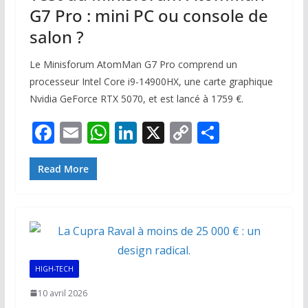
G7 Pro : mini PC ou console de
salon ?
Le Minisforum AtomMan G7 Pro comprend un
processeur Intel Core i9-14900HX, une carte graphique
Nvidia GeForce RTX 5070, et est lancé à 1759 €.
F
E
W
Li
X
C
P
ac
m
h
n
o
ar
e
ai
at
k
p
ta
Read More
b
l
s
e
y
g
o
A
dI
Li
er
o
p
n
n
k
p
k
HIGH-TECH
10 avril 2026