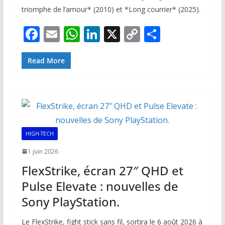
triomphe de l’amour* (2010) et *Long courrier* (2025).
F
E
W
Li
X
C
P
ac
m
h
n
o
ar
e
ai
at
k
p
ta
Read More
b
l
s
e
y
g
o
A
dI
Li
er
o
p
n
n
k
p
k
HIGH-TECH
1 juin 2026
FlexStrike, écran 27″ QHD et
Pulse Elevate : nouvelles de
Sony PlayStation.
Le FlexStrike, fight stick sans fil, sortira le 6 août 2026 à