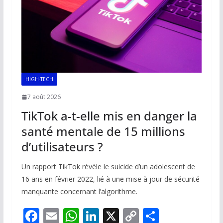
k
p
k
HIGH-TECH
7 août 2026
TikTok a-t-elle mis en danger la
santé mentale de 15 millions
d’utilisateurs ?
Un rapport TikTok révèle le suicide d’un adolescent de
16 ans en février 2022, lié à une mise à jour de sécurité
manquante concernant l’algorithme.
F
E
W
Li
X
C
P