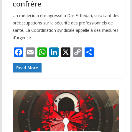
confrère
Un médecin a été agressé à Dar El Kedari, suscitant des
préoccupations sur la sécurité des professionnels de
santé. La Coordination syndicale appelle à des mesures
d’urgence.
F
E
W
Li
X
C
P
ac
m
h
n
o
ar
e
ai
at
k
p
ta
Read More
b
l
s
e
y
g
o
A
dI
Li
er
o
p
n
n
k
p
k