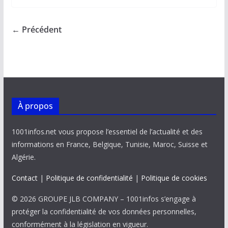
b
l
s
e
y
g
o
A
dI
Li
er
← Précédent
o
p
n
n
k
p
k
À propos
1001infos.net vous propose l’essentiel de l’actualité et des
informations en France, Belgique, Tunisie, Maroc, Suisse et
Algérie.
Contact
|
Politique de confidentialité
|
Politique de cookies
© 2026 GROUPE JLB COMPANY – 1001infos s’engage à
protéger la confidentialité de vos données personnelles,
conformément à la législation en vigueur.