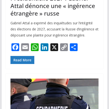
Attal dénonce une « ingérence
étrangère » russe
Gabriel Attal a exprimé des inquiétudes sur l’intégrité
des élections de 2027, accusant la Russie d’ingérence et
déposant une plainte pour ingérence étrangère.
F
E
W
Li
X
C
P
ac
m
h
n
o
ar
e
ai
at
k
p
ta
Read More
b
l
s
e
y
g
o
A
dI
Li
er
o
p
n
n
k
p
k