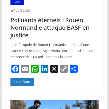
FRANCE
7 août 2026
Polluants éternels : Rouen
Normandie attaque BASF en
justice
La métropole de Rouen Normandie a déposé une
plainte contre BASF Agri Production le 30 juillet pour la
présence de TFA polluant dans la Seine.
F
E
W
Li
X
C
P
ac
m
h
n
o
ar
e
ai
at
k
p
ta
Read More
b
l
s
e
y
g
o
A
dI
Li
er
o
p
n
n