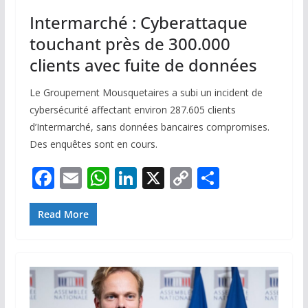
Intermarché : Cyberattaque
touchant près de 300.000
clients avec fuite de données
Le Groupement Mousquetaires a subi un incident de
cybersécurité affectant environ 287.605 clients
d’Intermarché, sans données bancaires compromises.
Des enquêtes sont en cours.
F
E
W
Li
X
C
P
ac
m
h
n
o
ar
e
ai
at
k
p
ta
Read More
b
l
s
e
y
g
o
A
dI
Li
er
o
p
n
n