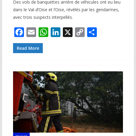
Des vols de banquettes arrière de véhicules ont eu lieu
dans le Val-d’Oise et l’Oise, révélés par les gendarmes,
avec trois suspects interpellés.
F
E
W
Li
X
C
P
ac
m
h
n
o
ar
e
ai
at
k
p
ta
Read More
b
l
s
e
y
g
o
A
dI
Li
er
o
p
n
n
k
p
k