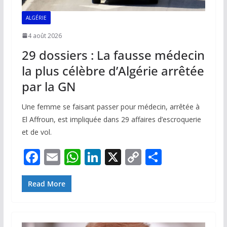
ALGÉRIE
4 août 2026
29 dossiers : La fausse médecin
la plus célèbre d’Algérie arrêtée
par la GN
Une femme se faisant passer pour médecin, arrêtée à
El Affroun, est impliquée dans 29 affaires d’escroquerie
et de vol.
F
E
W
Li
X
C
P
ac
m
h
n
o
ar
e
ai
at
k
p
ta
Read More
b
l
s
e
y
g
o
A
dI
Li
er