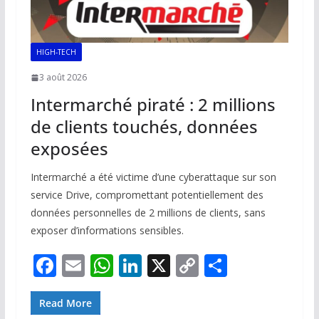
HIGH-TECH
3 août 2026
Intermarché piraté : 2 millions
de clients touchés, données
exposées
Intermarché a été victime d’une cyberattaque sur son
service Drive, compromettant potentiellement des
données personnelles de 2 millions de clients, sans
exposer d’informations sensibles.
F
E
W
Li
X
C
P
ac
m
h
n
o
ar
e
ai
at
k
p
ta
Read More