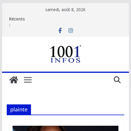
Passer
samedi, août 8, 2026
au
Récents
contenu
:
plainte