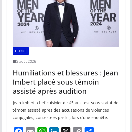
k
p
k
FRANCE
5 août 2026
Humiliations et blessures : Jean
Imbert placé sous témoin
assisté après audition
Jean Imbert, chef cuisinier de 45 ans, est sous statut de
témoin assisté après des accusations de violences
conjugales, contestées par lui, lors d’une enquête.
F
E
W
Li
X
C
P