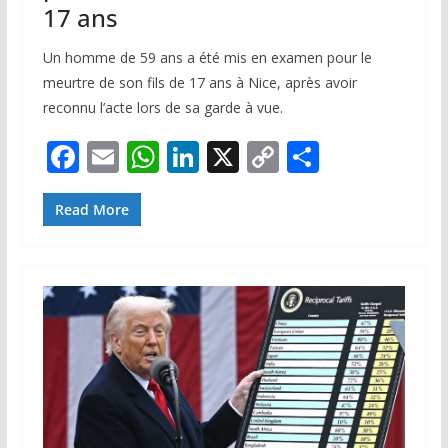
17 ans
Un homme de 59 ans a été mis en examen pour le
meurtre de son fils de 17 ans à Nice, après avoir
reconnu l’acte lors de sa garde à vue.
F
E
W
Li
X
C
P
ac
m
h
n
o
ar
e
ai
at
k
p
ta
Read More
b
l
s
e
y
g
o
A
dI
Li
er
o
p
n
n
k
p
k