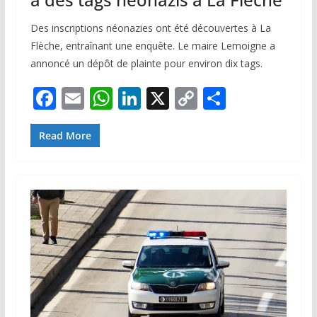
Des inscriptions néonazies ont été découvertes à La
Flèche, entraînant une enquête. Le maire Lemoigne a
annoncé un dépôt de plainte pour environ dix tags.
F
E
W
Li
X
C
P
ac
m
h
n
o
ar
e
ai
at
k
p
ta
Read More
b
l
s
e
y
g
o
A
dI
Li
er
o
p
n
n
k
p
k