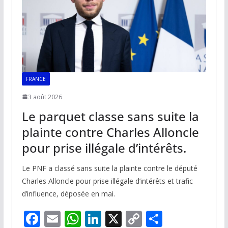
k
p
k
FRANCE
3 août 2026
Le parquet classe sans suite la
plainte contre Charles Alloncle
pour prise illégale d’intérêts.
Le PNF a classé sans suite la plainte contre le député
Charles Alloncle pour prise illégale d’intérêts et trafic
d’influence, déposée en mai.
F
E
W
Li
X
C
P