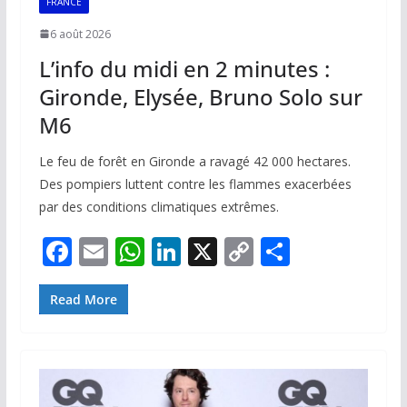
FRANCE
6 août 2026
L’info du midi en 2 minutes :
Gironde, Elysée, Bruno Solo sur
M6
Le feu de forêt en Gironde a ravagé 42 000 hectares.
Des pompiers luttent contre les flammes exacerbées
par des conditions climatiques extrêmes.
F
E
W
Li
X
C
P
ac
m
h
n
o
ar
e
ai
at
k
p
ta
Read More
b
l
s
e
y
g
o
A
dI
Li
er
o
p
n
n