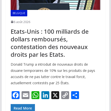
BELGIQUE
6 août 2026
Etats-Unis : 100 milliards de
dollars remboursés,
contestation des nouveaux
droits par les Etats.
Donald Trump a introduit de nouveaux droits de
douane temporaires de 10% sur les produits de pays
accusés de ne pas lutter contre le travail forcé,
actuellement contestés par 25 États.
F
E
W
Li
X
C
P
ac
m
h
n
o
ar
e
ai
at
k
p
ta
Read More