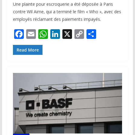
Une plainte pour escroquerie a été déposée à Paris
contre Wil Aime, qui a terminé le film « Who », avec des
employés réclamant des paiements impayés.
F
E
W
Li
X
C
P
ac
m
h
n
o
ar
e
ai
at
k
p
ta
Read More
b
l
s
e
y
g
o
A
dI
Li
er
o
p
n
n
k
p
k