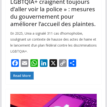
LGBTQIA+ craignent toujours
d’aller voir la police » : mesures
du gouvernement pour
améliorer l’accueil des plaintes.
En 2025, Unia a signalé 311 cas d’homophobie,
soulignant un contexte de hausse des actes de haine et
le lancement d’un plan fédéral contre les discriminations
LGBTQIA+.
F
E
W
Li
X
C
P
ac
m
h
n
o
ar
e
ai
at
k
p
ta
Read More
b
l
s
e
y
g
o
A
dI
Li
er
o
p
n
n