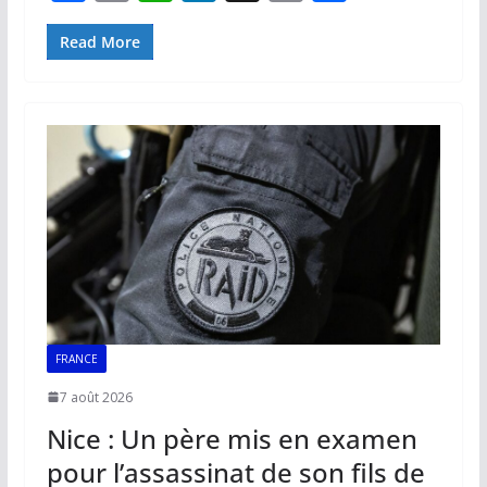
ac
m
h
n
o
ar
e
ai
at
k
p
ta
Read More
b
l
s
e
y
g
o
A
dI
Li
er
o
p
n
n
k
p
k
FRANCE
7 août 2026
Nice : Un père mis en examen
pour l’assassinat de son fils de