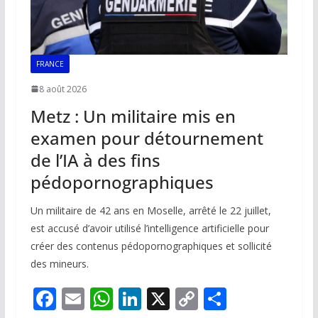
FRANCE
8 août 2026
Metz : Un militaire mis en
examen pour détournement
de l’IA à des fins
pédopornographiques
Un militaire de 42 ans en Moselle, arrêté le 22 juillet,
est accusé d’avoir utilisé l’intelligence artificielle pour
créer des contenus pédopornographiques et sollicité
des mineurs.
F
E
W
Li
X
C
P