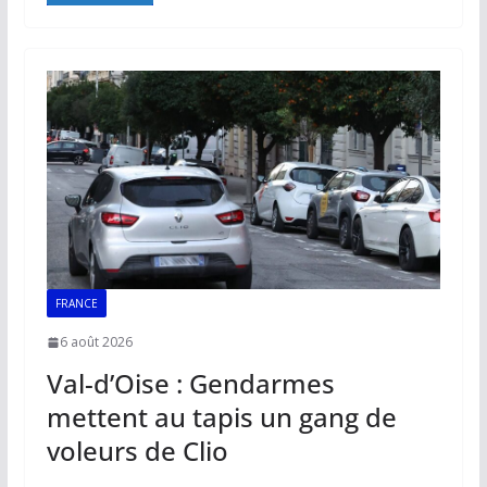
b
l
s
e
y
g
o
A
dI
Li
er
o
p
n
n
k
p
k
FRANCE
6 août 2026
Val-d’Oise : Gendarmes
mettent au tapis un gang de
voleurs de Clio