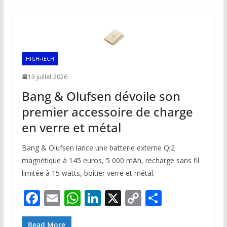
b
l
s
e
y
g
o
A
dI
Li
er
o
p
n
n
k
p
k
HIGH-TECH
13 juillet 2026
Bang & Olufsen dévoile son
premier accessoire de charge
en verre et métal
Bang & Olufsen lance une batterie externe Qi2
magnétique à 145 euros, 5 000 mAh, recharge sans fil
limitée à 15 watts, boîtier verre et métal.
F
E
W
Li
X
C
P
ac
m
h
n
o
ar
Read More