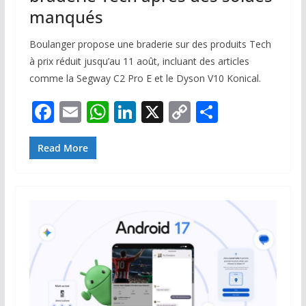
manqués
Boulanger propose une braderie sur des produits Tech
à prix réduit jusqu’au 11 août, incluant des articles
comme la Segway C2 Pro E et le Dyson V10 Konical.
F
E
W
Li
X
C
P
ac
m
h
n
o
ar
e
ai
at
k
p
ta
Read More
b
l
s
e
y
g
o
A
dI
Li
er
o
p
n
n
k
p
k