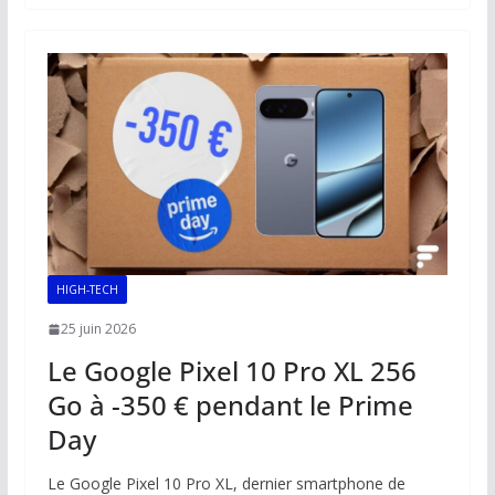
b
l
s
e
y
g
o
A
dI
Li
er
o
p
n
n
k
p
k
HIGH-TECH
25 juin 2026
Le Google Pixel 10 Pro XL 256
Go à -350 € pendant le Prime
Day
Le Google Pixel 10 Pro XL, dernier smartphone de