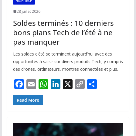
HIGH-TECH
28 juillet 2026
Soldes terminés : 10 derniers
bons plans Tech de l’été à ne
pas manquer
Les soldes d’été se terminent aujourd’hui avec des
opportunités à saisir sur divers produits Tech, y compris
des drones, ordinateurs, montres connectées et plus.
F
E
W
Li
X
C
P
ac
m
h
n
o
ar
e
ai
at
k
p
ta
Read More
b
l
s
e
y
g
o
A
dI
Li
er
o
p
n
n