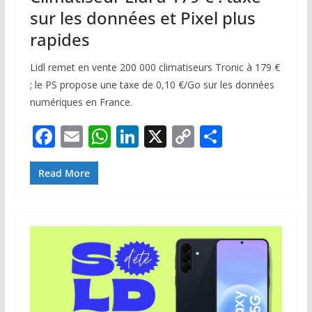
sur les données et Pixel plus
rapides
Lidl remet en vente 200 000 climatiseurs Tronic à 179 €
; le PS propose une taxe de 0,10 €/Go sur les données
numériques en France.
F
E
W
Li
X
C
P
ac
m
h
n
o
ar
e
ai
at
k
p
ta
Read More
b
l
s
e
y
g
o
A
dI
Li
er
o
p
n
n
k
p
k