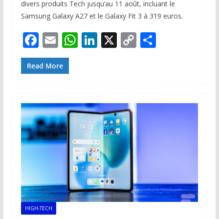
divers produits Tech jusqu’au 11 août, incluant le
Samsung Galaxy A27 et le Galaxy Fit 3 à 319 euros.
F
E
W
Li
X
C
P
ac
m
h
n
o
ar
e
ai
at
k
p
ta
Read More
b
l
s
e
y
g
o
A
dI
Li
er
o
p
n
n
k
p
k
HIGH-TECH