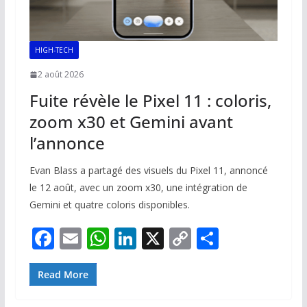
HIGH-TECH
2 août 2026
Fuite révèle le Pixel 11 : coloris,
zoom x30 et Gemini avant
l’annonce
Evan Blass a partagé des visuels du Pixel 11, annoncé
le 12 août, avec un zoom x30, une intégration de
Gemini et quatre coloris disponibles.
F
E
W
Li
X
C
P
ac
m
h
n
o
ar
e
ai
at
k
p
ta
Read More
b
l
s
e
y
g