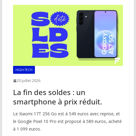
o
A
dI
Li
er
o
p
n
n
k
p
k
HIGH-TECH
20 juillet 2026
La fin des soldes : un
smartphone à prix réduit.
Le Xiaomi 17T 256 Go est à 549 euros avec reprise, et
le Google Pixel 10 Pro est proposé à 589 euros, acheté
à 1 099 euros.