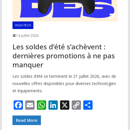
HIGH-TECH
14 juillet 2026
Les soldes d’été s’achèvent :
dernières promotions à ne pas
manquer
Les soldes d’été se terminent le 21 juillet 2026, avec de
nouvelles offres disponibles pour diverses technologies
et équipements.
F
E
W
Li
X
C
P
ac
m
h
n
o
ar
e
ai
at
k
p
ta
Read More