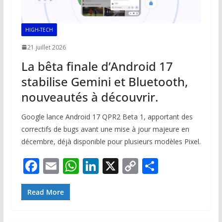
HIGH-TECH
21 juillet 2026
La bêta finale d’Android 17
stabilise Gemini et Bluetooth,
nouveautés à découvrir.
Google lance Android 17 QPR2 Beta 1, apportant des
correctifs de bugs avant une mise à jour majeure en
décembre, déjà disponible pour plusieurs modèles Pixel.
F
E
W
Li
X
C
P
ac
m
h
n
o
ar
e
ai
at
k
p
ta
Read More
b
l
s
e
y
g