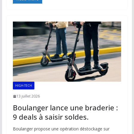
e
ai
at
k
p
ta
b
l
s
e
y
g
o
A
dI
Li
er
o
p
n
n
k
p
k
HIGH-TECH
13 juillet 2026
Boulanger lance une braderie :
9 deals à saisir soldes.
Boulanger propose une opération déstockage sur