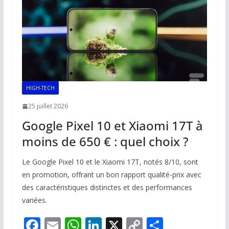
k
p
k
HIGH-TECH
25 juillet 2026
Google Pixel 10 et Xiaomi 17T à
moins de 650 € : quel choix ?
Le Google Pixel 10 et le Xiaomi 17T, notés 8/10, sont
en promotion, offrant un bon rapport qualité-prix avec
des caractéristiques distinctes et des performances
variées.
F
E
W
Li
X
C
P