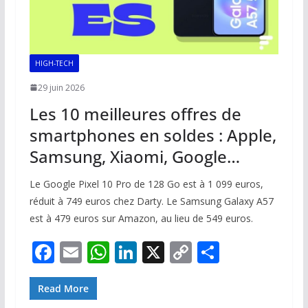
HIGH-TECH
29 juin 2026
Les 10 meilleures offres de
smartphones en soldes : Apple,
Samsung, Xiaomi, Google…
Le Google Pixel 10 Pro de 128 Go est à 1 099 euros,
réduit à 749 euros chez Darty. Le Samsung Galaxy A57
est à 479 euros sur Amazon, au lieu de 549 euros.
F
E
W
Li
X
C
P
ac
m
h
n
o
ar
e
ai
at
k
p
ta
Read More