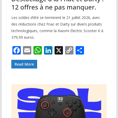
12 offres à ne pas manquer.
Les soldes d’été se terminent le 21 juillet 2026, avec
des réductions chez Fnac et Darty sur divers produits
technologiques, comme la Xiaomi Electric Scooter 6 à
379,99 euros.
F
E
W
Li
X
C
P
ac
m
h
n
o
ar
e
ai
at
k
p
ta
Read More
b
l
s
e
y
g
o
A
dI
Li
er
o
p
n
n
k
p
k