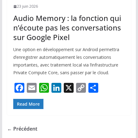
23 juin 2026
Audio Memory : la fonction qui
n’écoute pas les conversations
sur Google Pixel
Une option en développement sur Android permettra
d’enregistrer automatiquement les conversations
importantes, avec traitement local via l’infrastructure
Private Compute Core, sans passer par le cloud.
F
E
W
Li
X
C
P
ac
m
h
n
o
ar
e
ai
at
k
p
ta
Read More
b
l
s
e
y
g
o
A
dI
Li
er
← Précédent
o
p
n
n