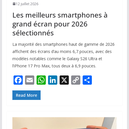
12 juillet 2026
Les meilleurs smartphones à
grand écran pour 2026
sélectionnés
La majorité des smartphones haut de gamme de 2026
affichent des écrans d’au moins 6,7 pouces, avec des
modèles notables comme le Galaxy S26 Ultra et
l’iPhone 17 Pro Max, tous deux à 6,9 pouces.
F
E
W
Li
X
C
P
ac
m
h
n
o
ar
e
ai
at
k
p
ta
Read More
b
l
s
e
y
g
o
A
dI
Li
er
o
p
n
n