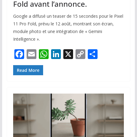
Fold avant l’annonce.
Google a diffusé un teaser de 15 secondes pour le Pixel
11 Pro Fold, prévu le 12 août, montrant son écran,
module photo et une intégration de « Gemini
Intelligence ».
F
E
W
Li
X
C
P
ac
m
h
n
o
ar
e
ai
at
k
p
ta
Read More
b
l
s
e
y
g
o
A
dI
Li
er
o
p
n
n
k
p
k