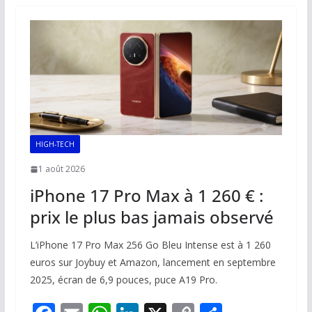
o
A
dI
Li
er
o
p
n
n
k
p
k
HIGH-TECH
1 août 2026
iPhone 17 Pro Max à 1 260 € :
prix le plus bas jamais observé
L’iPhone 17 Pro Max 256 Go Bleu Intense est à 1 260
euros sur Joybuy et Amazon, lancement en septembre
2025, écran de 6,9 pouces, puce A19 Pro.