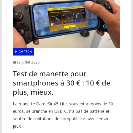
k
p
k
HIGH-TECH
12 juillet 2026
Test de manette pour
smartphones à 30 € : 10 € de
plus, mieux.
La manette GameSir X5 Lite, souvent à moins de 30
euros, se branche en USB-C, n’a pas de batterie et
souffre de limitations de compatibilité avec certains
jeux.