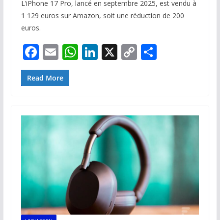
L’iPhone 17 Pro, lancé en septembre 2025, est vendu à
1 129 euros sur Amazon, soit une réduction de 200
euros.
F
E
W
Li
X
C
P
ac
m
h
n
o
ar
e
ai
at
k
p
ta
Read More
b
l
s
e
y
g
o
A
dI
Li
er
o
p
n
n
k
p
k