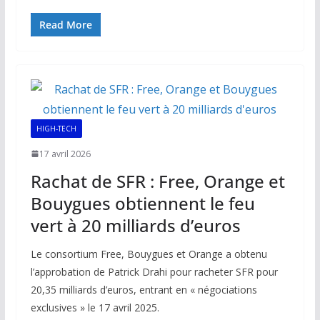
ac
m
h
n
o
ar
e
ai
at
k
p
ta
Read More
b
l
s
e
y
g
o
A
dI
Li
er
o
p
n
n
k
p
k
HIGH-TECH
17 avril 2026
Rachat de SFR : Free, Orange et
Bouygues obtiennent le feu
vert à 20 milliards d’euros
Le consortium Free, Bouygues et Orange a obtenu
l’approbation de Patrick Drahi pour racheter SFR pour
20,35 milliards d’euros, entrant en « négociations
exclusives » le 17 avril 2025.