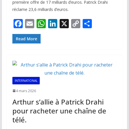
première offre de 17 milliards d’euros. Patrick Drahi
réclame 23,6 milliards d’euros.
F
E
W
Li
X
C
P
ac
m
h
n
o
ar
e
ai
at
k
p
ta
Read More
b
l
s
e
y
g
o
A
dI
Li
er
o
p
n
n
k
p
k
INTERNATIONAL
4 mars 2026
Arthur s’allie à Patrick Drahi
pour racheter une chaîne de
télé.