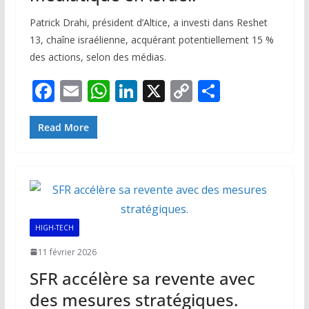
Patrick Drahi, président d’Altice, a investi dans Reshet
13, chaîne israélienne, acquérant potentiellement 15 %
des actions, selon des médias.
F
E
W
Li
X
C
P
ac
m
h
n
o
ar
e
ai
at
k
p
ta
Read More
b
l
s
e
y
g
o
A
dI
Li
er
o
p
n
n
k
p
k
HIGH-TECH
11 février 2026
SFR accélère sa revente avec
des mesures stratégiques.