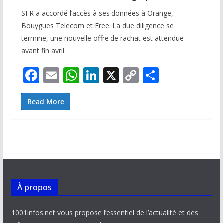
SFR a accordé l’accès à ses données à Orange,
Bouygues Telecom et Free. La due diligence se
termine, une nouvelle offre de rachat est attendue
avant fin avril.
F
E
W
Li
X
C
P
ac
m
h
n
o
ar
e
ai
at
k
p
ta
Read More
b
l
s
e
y
g
o
A
dI
Li
er
o
p
n
n
k
p
k
À propos
1001infos.net vous propose l’essentiel de l’actualité et des