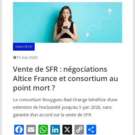
o
A
dI
Li
er
o
p
n
n
k
p
k
HIGH-TECH
15 mai 2026
Vente de SFR : négociations
Altice France et consortium au
point mort ?
Le consortium Bouygues-Iliad-Orange bénéficie d’une
extension de l’exclusivité jusqu’au 5 juin 2026, sans
garantie d’un accord sur la vente de SFR.
F
E
W
Li
X
C
P