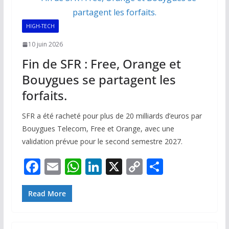
HIGH-TECH
10 juin 2026
Fin de SFR : Free, Orange et
Bouygues se partagent les
forfaits.
SFR a été racheté pour plus de 20 milliards d’euros par
Bouygues Telecom, Free et Orange, avec une
validation prévue pour le second semestre 2027.
F
E
W
Li
X
C
P
ac
m
h
n
o
ar
e
ai
at
k
p
ta
Read More
b
l
s
e
y
g