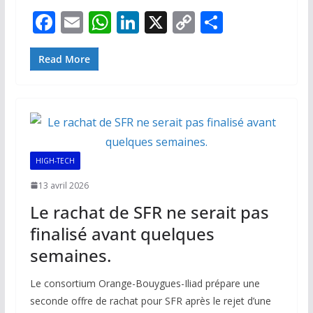
F
E
W
Li
X
C
P
ac
m
h
n
o
ar
e
ai
at
k
p
ta
Read More
b
l
s
e
y
g
o
A
dI
Li
er
o
p
n
n
k
p
k
HIGH-TECH
13 avril 2026
Le rachat de SFR ne serait pas
finalisé avant quelques
semaines.
Le consortium Orange-Bouygues-Iliad prépare une
seconde offre de rachat pour SFR après le rejet d’une