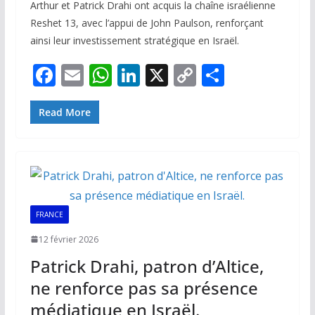
Arthur et Patrick Drahi ont acquis la chaîne israélienne
Reshet 13, avec l’appui de John Paulson, renforçant
ainsi leur investissement stratégique en Israël.
F
E
W
Li
X
C
P
ac
m
h
n
o
ar
e
ai
at
k
p
ta
Read More
b
l
s
e
y
g
o
A
dI
Li
er
o
p
n
n
k
p
k
FRANCE
12 février 2026
Patrick Drahi, patron d’Altice,
ne renforce pas sa présence
médiatique en Israël.