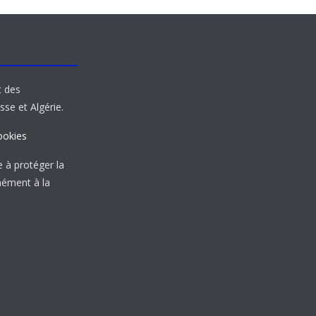
t des
sse et Algérie.
ookies
à protéger la
mément à la