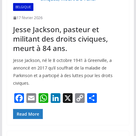
k
p
k
BELGIQUE
17 février 2026
Jesse Jackson, pasteur et
militant des droits civiques,
meurt à 84 ans.
Jesse Jackson, né le 8 octobre 1941 à Greenville, a
annoncé en 2017 qu’il souffrait de la maladie de
Parkinson et a participé à des luttes pour les droits
civiques.
F
E
W
Li
X
C
P
ac
m
h
n
o
ar
e
ai
at
k
p
ta
Read More
b
l
s
e
y
g