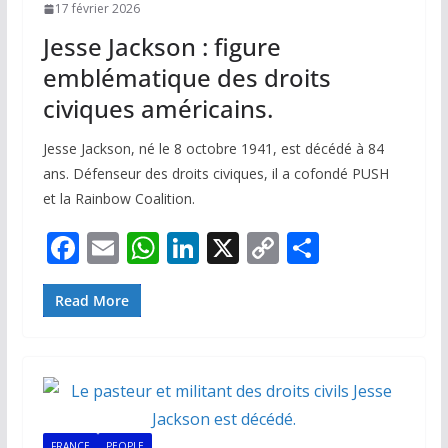
17 février 2026
Jesse Jackson : figure
emblématique des droits
civiques américains.
Jesse Jackson, né le 8 octobre 1941, est décédé à 84
ans. Défenseur des droits civiques, il a cofondé PUSH
et la Rainbow Coalition.
F
E
W
Li
X
C
P
ac
m
h
n
o
ar
e
ai
at
k
p
ta
Read More
b
l
s
e
y
g
o
A
dI
Li
er
o
p
n
n
k
p
k
FRANCE
PEOPLE