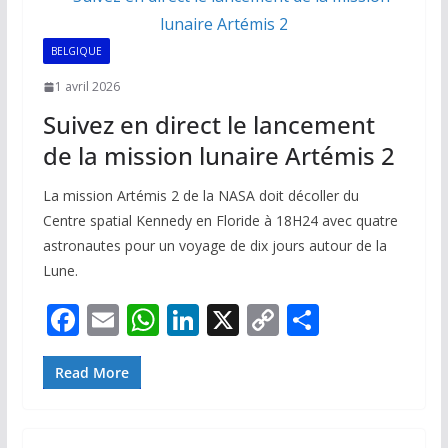
BELGIQUE
1 avril 2026
Suivez en direct le lancement
de la mission lunaire Artémis 2
La mission Artémis 2 de la NASA doit décoller du
Centre spatial Kennedy en Floride à 18H24 avec quatre
astronautes pour un voyage de dix jours autour de la
Lune.
F
E
W
Li
X
C
P
ac
m
h
n
o
ar
e
ai
at
k
p
ta
Read More
b
l
s
e
y
g
o
A
dI
Li
er