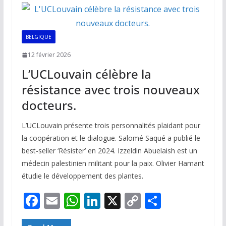
o
A
dI
Li
er
o
p
n
n
k
p
k
BELGIQUE
12 février 2026
L’UCLouvain célèbre la
résistance avec trois nouveaux
docteurs.
L’UCLouvain présente trois personnalités plaidant pour
la coopération et le dialogue. Salomé Saqué a publié le
best-seller ‘Résister’ en 2024. Izzeldin Abuelaish est un
médecin palestinien militant pour la paix. Olivier Hamant
étudie le développement des plantes.
F
E
W
Li
X
C
P
ac
m
h
n
o
ar