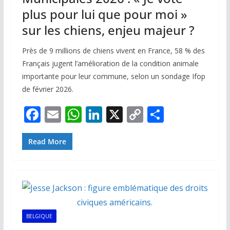
plus pour lui que pour moi »
sur les chiens, enjeu majeur ?
Près de 9 millions de chiens vivent en France, 58 % des
Français jugent l’amélioration de la condition animale
importante pour leur commune, selon un sondage Ifop
de février 2026.
F
E
W
Li
X
C
P
ac
m
h
n
o
ar
e
ai
at
k
p
ta
Read More
b
l
s
e
y
g
o
A
dI
Li
er
o
p
n
n
k
p
k
BELGIQUE