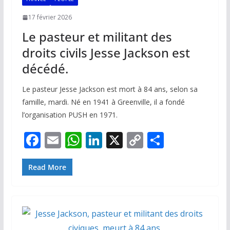
17 février 2026
Le pasteur et militant des
droits civils Jesse Jackson est
décédé.
Le pasteur Jesse Jackson est mort à 84 ans, selon sa
famille, mardi. Né en 1941 à Greenville, il a fondé
l’organisation PUSH en 1971.
F
E
W
Li
X
C
P
ac
m
h
n
o
ar
e
ai
at
k
p
ta
Read More
b
l
s
e
y
g
o
A
dI
Li
er
o
p
n
n