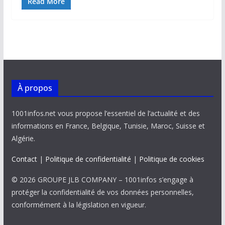
e
ai
at
k
p
ta
Read More
b
l
s
e
y
g
o
A
dI
Li
er
o
p
n
n
k
p
k
À propos
1001infos.net vous propose l’essentiel de l’actualité et des
informations en France, Belgique, Tunisie, Maroc, Suisse et
Algérie.
Contact
|
Politique de confidentialité
|
Politique de cookies
© 2026 GROUPE JLB COMPANY – 1001infos s’engage à
protéger la confidentialité de vos données personnelles,
conformément à la législation en vigueur.