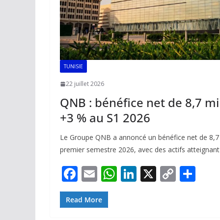
TUNISIE
22 juillet 2026
QNB : bénéfice net de 8,7 mi
+3 % au S1 2026
Le Groupe QNB a annoncé un bénéfice net de 8,7 
premier semestre 2026, avec des actifs atteignant
F
E
W
Li
X
C
P
ac
m
h
n
o
ar
e
ai
at
k
p
ta
Read More