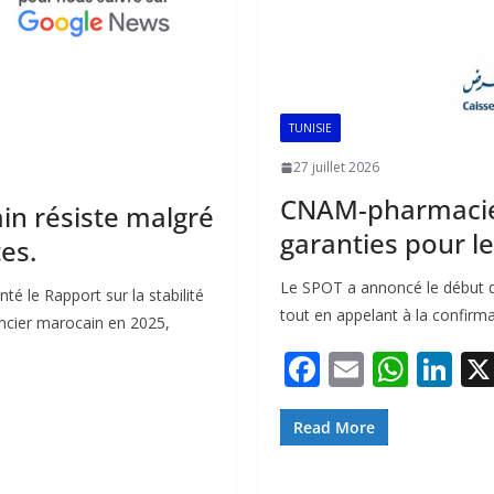
TUNISIE
27 juillet 2026
CNAM-pharmacien
in résiste malgré
garanties pour l
tes.
Le SPOT a annoncé le début d
té le Rapport sur la stabilité
tout en appelant à la confirm
nancier marocain en 2025,
F
E
W
Li
ac
m
h
n
e
ai
at
k
Read More
b
l
s
e