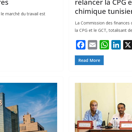
res
relancer la CPG e
chimique tunisie
le marché du travail est
La Commission des finances de 
la CPG et le GCT, totalisant de
F
E
W
Li
ac
m
h
n
e
ai
at
k
Read More
b
l
s
e
o
A
dI
o
p
n
k
p