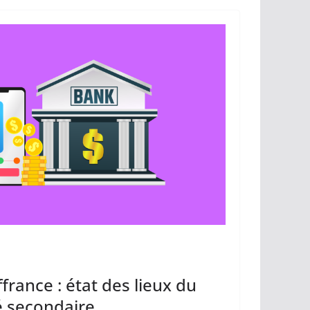
y
g
Li
er
n
k
rance : état des lieux du
 secondaire.