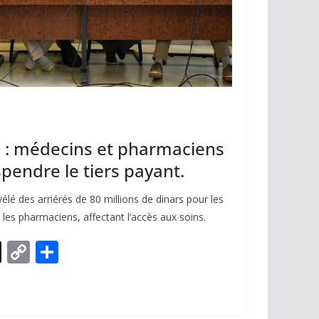
 : médecins et pharmaciens
endre le tiers payant.
élé des arriérés de 80 millions de dinars pour les
les pharmaciens, affectant l’accès aux soins.
X
C
P
o
ar
p
ta