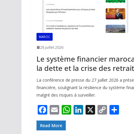
MAROC
28 juillet 2026
Le système financier maroca
la dette et la crise des retrai
La conférence de presse du 27 juillet 2026 a présen
financière, soulignant la résilience du système fi
malgré des risques à surveiller.
F
E
W
Li
X
C
P
ac
m
h
n
o
ar
e
ai
at
k
p
ta
Read More