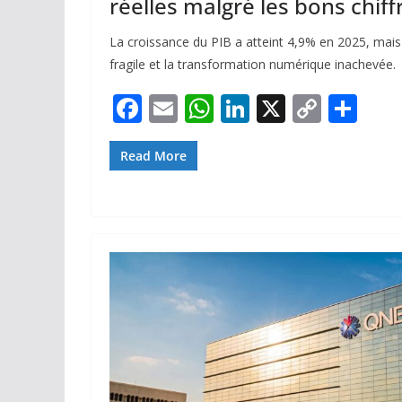
réelles malgré les bons chiff
La croissance du PIB a atteint 4,9% en 2025, mais 
fragile et la transformation numérique inachevée.
F
E
W
Li
X
C
P
ac
m
h
n
o
ar
e
ai
at
k
p
ta
Read More
b
l
s
e
y
g
o
A
dI
Li
er
o
p
n
n
k
p
k