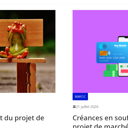
b
l
s
e
o
A
dI
o
p
n
k
p
MAROC
21 juillet 2026
t du projet de
Créances en souff
projet de marché