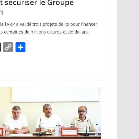
t sécuriser le Groupe
n
l’ARP a validé trois projets de loi pour financer
s centaines de millions d’euros et de dollars.
X
C
P
o
ar
p
ta
y
g
Li
er
n
k