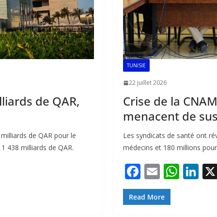
TUNISIE
22 juillet 2026
lliards de QAR,
Crise de la CNAM
menacent de susp
milliards de QAR pour le
Les syndicats de santé ont rév
 1 438 milliards de QAR.
médecins et 180 millions pour 
F
E
W
Li
ac
m
h
n
e
ai
at
k
Read More