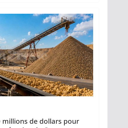
Li
er
n
k
 millions de dollars pour