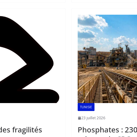
o
A
dI
o
p
n
k
p
TUNISIE
23 juillet 2026
s fragilités
Phosphates : 230