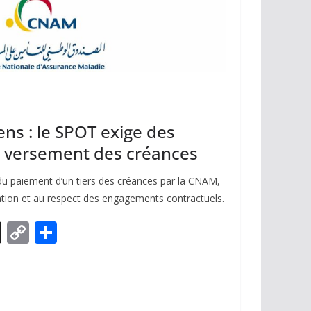
s : le SPOT exige des
e versement des créances
u paiement d’un tiers des créances par la CNAM,
ation et au respect des engagements contractuels.
X
C
P
o
ar
p
ta
y
g