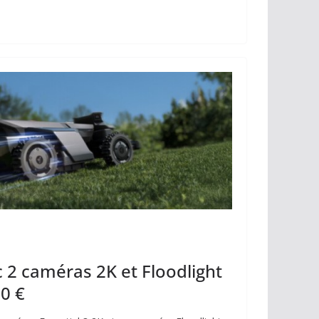
p
ta
y
g
Li
er
n
k
c 2 caméras 2K et Floodlight
0 €