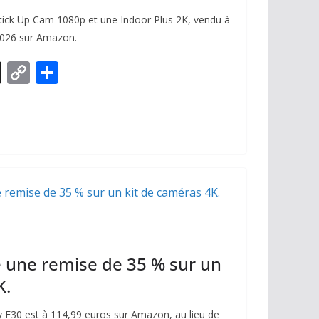
ick Up Cam 1080p et une Indoor Plus 2K, vendu à
 2026 sur Amazon.
X
C
P
o
ar
p
ta
y
g
Li
er
n
k
une remise de 35 % sur un
K.
 E30 est à 114,99 euros sur Amazon, au lieu de