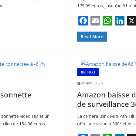
on.
179,99 euros, jusqu’au 31 mai
F
E
W
Li
ac
m
h
n
e
ai
at
k
Read More
b
l
s
e
o
A
dI
o
p
n
HIGH-TECH
k
p
26 avril 2026
 sonnette
Amazon baisse de
de surveillance 
e sonnette vidéo HD et un
La caméra Blink Mini Pan-Tilt
u lieu de 154,98 euros.
offre une vision à 360° et des