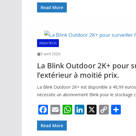
ac
m
h
n
o
ar
e
ai
at
k
p
ta
Read More
b
l
s
e
y
g
o
A
dI
Li
er
o
p
n
n
HIGH-TECH
k
p
k
5 avril 2026
La Blink Outdoor 2K+ pour su
l’extérieur à moitié prix.
La Blink Outdoor 2K+ est disponible à 49,99 euro
nécessite un abonnement Blink pour le stockage cl
F
E
W
Li
X
C
P
ac
m
h
n
o
ar
e
ai
at
k
p
ta
Read More