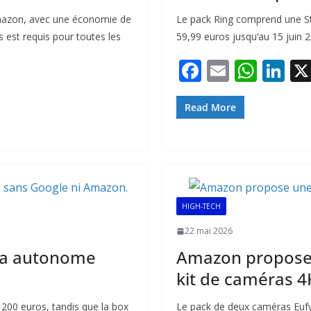
Amazon, avec une économie de
Le pack Ring comprend une St
est requis pour toutes les
59,99 euros jusqu’au 15 juin
F
E
W
Li
ac
m
h
n
e
ai
at
k
Read More
b
l
s
e
o
A
dI
o
p
n
k
p
HIGH-TECH
22 mai 2026
ra autonome
Amazon propose 
kit de caméras 4
200 euros, tandis que la box
Le pack de deux caméras Eufy