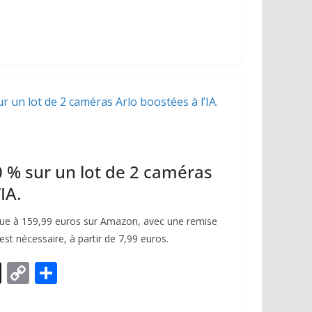
p
ta
y
g
Li
er
n
k
 % sur un lot de 2 caméras
IA.
ndue à 159,99 euros sur Amazon, avec une remise
t nécessaire, à partir de 7,99 euros.
X
C
P
o
ar