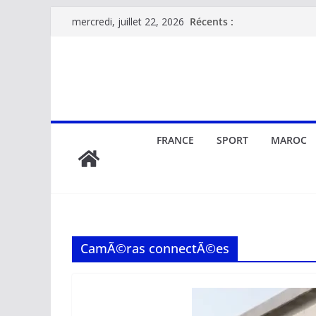
Passer
Récents :
mercredi, juillet 22, 2026
au
contenu
FRANCE
SPORT
MAROC
CamÃ©ras connectÃ©es