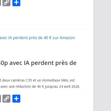
X
C
P
o
ar
p
ta
y
g
Li
er
n
k
0p avec IA perdent près de
t deux caméras C35 et un HomeBase Mini, est
vec une réduction de 40 € jusqu’au 24 avril 2026.
X
C
P
o
ar