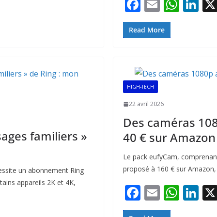
F
E
W
Li
ac
m
h
n
e
ai
at
k
Read More
b
l
s
e
o
A
dI
o
p
n
HIGH-TECH
k
p
22 avril 2026
Des caméras 108
sages familiers »
40 € sur Amazon
Le pack eufyCam, comprenan
proposé à 160 € sur Amazon, a
écessite un abonnement Ring
ains appareils 2K et 4K,
F
E
W
Li
ac
m
h
n