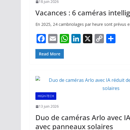
18 juin 2026
Vacances : 6 caméras intell
En 2025, 24 cambriolages par heure sont prévus en
F
E
W
Li
X
C
P
ac
m
h
n
o
ar
e
ai
at
k
p
ta
Read More
b
l
s
e
y
g
o
A
dI
Li
er
o
p
n
n
k
p
k
HIGH-TECH
13 juin 2026
Duo de caméras Arlo avec IA
avec panneaux solaires