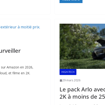
e
ai
at
k
b
l
s
e
o
A
dI
o
p
n
k
p
rveiller
s sur Amazon en 2026,
HIGH-TECH
oud, et filme en 2K.
29 mars 2026
Le pack Arlo ave
2K à moins de 25