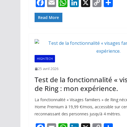
F
E
W
Li
X
C
P
ac
m
h
n
o
ar
e
ai
at
k
p
ta
Read More
b
l
s
e
y
g
o
A
dI
Li
er
o
p
n
n
k
p
k
HIGH-TECH
25 avril 2026
Test de la fonctionnalité « vi
de Ring : mon expérience.
La fonctionnalité « Visages familiers » de Ring n
Home Premium à 19,99 €/mois, accessible sur cert
reconnaissant des personnes jusqu’à 4 mètres.