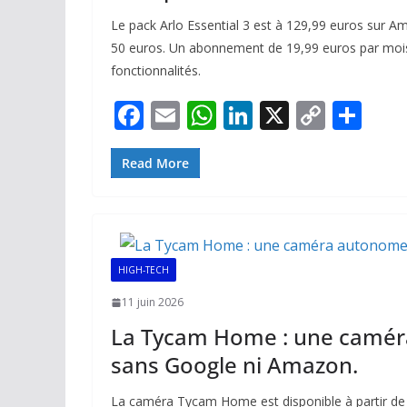
Le pack Arlo Essential 3 est à 129,99 euros sur 
50 euros. Un abonnement de 19,99 euros par mois 
fonctionnalités.
F
E
W
Li
X
C
P
ac
m
h
n
o
ar
e
ai
at
k
p
ta
Read More
b
l
s
e
y
g
o
A
dI
Li
er
o
p
n
n
HIGH-TECH
k
p
k
11 juin 2026
La Tycam Home : une camé
sans Google ni Amazon.
La caméra Tycam Home est disponible à partir de 