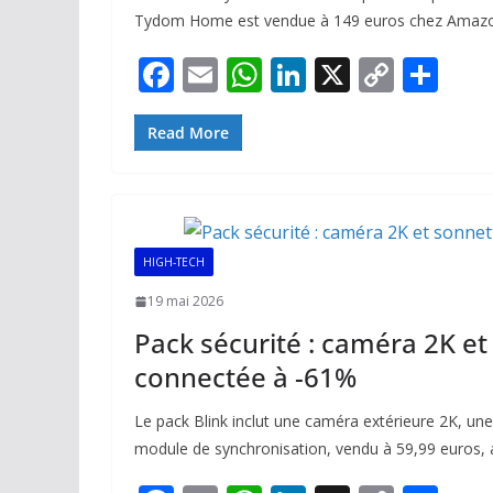
Tydom Home est vendue à 149 euros chez Amaz
F
E
W
Li
X
C
P
ac
m
h
n
o
ar
e
ai
at
k
p
ta
Read More
b
l
s
e
y
g
o
A
dI
Li
er
o
p
n
n
HIGH-TECH
k
p
k
19 mai 2026
Pack sécurité : caméra 2K et
connectée à -61%
Le pack Blink inclut une caméra extérieure 2K, un
module de synchronisation, vendu à 59,99 euros, a