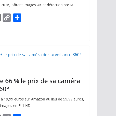
 2026, offrant images 4K et détection par IA.
X
C
P
o
ar
p
ta
y
g
Li
er
n
k
 66 % le prix de sa caméra
360°
, à 19,99 euros sur Amazon au lieu de 59,99 euros,
 images en Full HD.