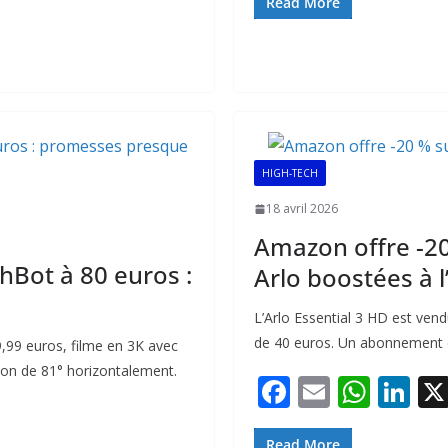
e
ai
at
k
Read More
b
l
s
e
o
A
dI
o
p
n
k
p
HIGH-TECH
18 avril 2026
Amazon offre -20
hBot à 80 euros :
Arlo boostées à l’
L’Arlo Essential 3 HD est ve
de 40 euros. Un abonnement es
,99 euros, filme en 3K avec
ion de 81° horizontalement.
F
E
W
Li
ac
m
h
n
Read More