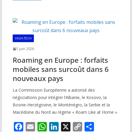
b
l
s
e
y
g
o
A
dI
Li
er
o
p
n
n
k
p
k
HIGH-TECH
5 juin 2026
Roaming en Europe : forfaits
mobiles sans surcoût dans 6
nouveaux pays
La Commission Européenne a autorisé des
négociations pour intégrer l’Albanie, le Kosovo, la
Bosnie-Herzégovine, le Monténégro, la Serbie et la
Macédoine du Nord au régime « Roam Like at Home ».
F
E
W
Li
X
C
P