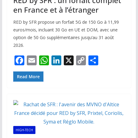
RED by SFR : un forfait complet
en France et à l’étranger
RED by SFR propose un forfait 5G de 150 Go à 11,99
euros/mois, incluant 30 Go en UE et DOM, avec une
option de 50 Go supplémentaires jusqu’au 31 août
2026.
F
E
W
Li
X
C
P
ac
m
h
n
o
ar
e
ai
at
k
p
ta
Read More
b
l
s
e
y
g
o
A
dI
Li
er
o
p
n
n
k
p
k
HIGH-TECH