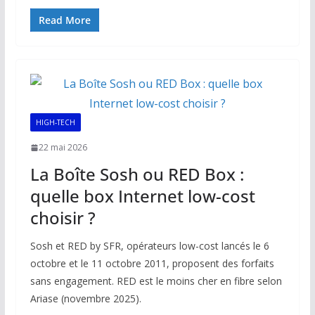
ac
m
h
n
o
ar
e
ai
at
k
p
ta
Read More
b
l
s
e
y
g
o
A
dI
Li
er
o
p
n
n
k
p
k
HIGH-TECH
22 mai 2026
La Boîte Sosh ou RED Box :
quelle box Internet low-cost
choisir ?
Sosh et RED by SFR, opérateurs low-cost lancés le 6
octobre et le 11 octobre 2011, proposent des forfaits
sans engagement. RED est le moins cher en fibre selon
Ariase (novembre 2025).