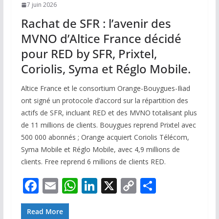
7 juin 2026
Rachat de SFR : l’avenir des
MVNO d’Altice France décidé
pour RED by SFR, Prixtel,
Coriolis, Syma et Réglo Mobile.
Altice France et le consortium Orange-Bouygues-Iliad
ont signé un protocole d’accord sur la répartition des
actifs de SFR, incluant RED et des MVNO totalisant plus
de 11 millions de clients. Bouygues reprend Prixtel avec
500 000 abonnés ; Orange acquiert Coriolis Télécom,
Syma Mobile et Réglo Mobile, avec 4,9 millions de
clients. Free reprend 6 millions de clients RED.
F
E
W
Li
X
C
P
ac
m
h
n
o
ar
e
ai
at
k
p
ta
Read More