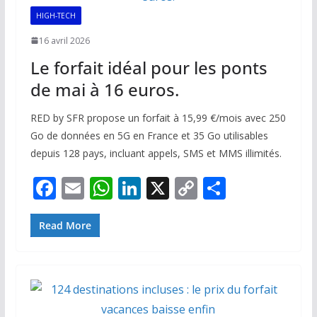
k
p
k
HIGH-TECH
16 avril 2026
Le forfait idéal pour les ponts
de mai à 16 euros.
RED by SFR propose un forfait à 15,99 €/mois avec 250
Go de données en 5G en France et 35 Go utilisables
depuis 128 pays, incluant appels, SMS et MMS illimités.
F
E
W
Li
X
C
P
ac
m
h
n
o
ar
e
ai
at
k
p
ta
Read More
b
l
s
e
y
g
o
A
dI
Li
er
o
p
n
n