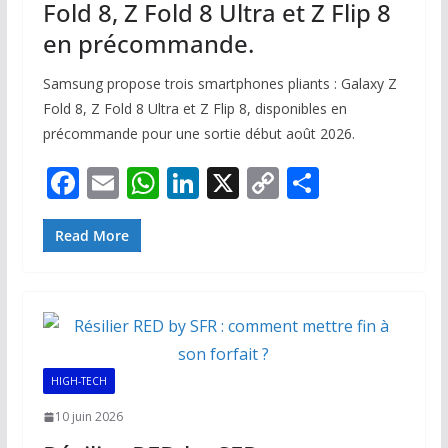
Fold 8, Z Fold 8 Ultra et Z Flip 8
en précommande.
Samsung propose trois smartphones pliants : Galaxy Z
Fold 8, Z Fold 8 Ultra et Z Flip 8, disponibles en
précommande pour une sortie début août 2026.
F
E
W
Li
X
C
P
ac
m
h
n
o
ar
e
ai
at
k
p
ta
Read More
b
l
s
e
y
g
o
A
dI
Li
er
o
p
n
n
k
p
k
HIGH-TECH
10 juin 2026