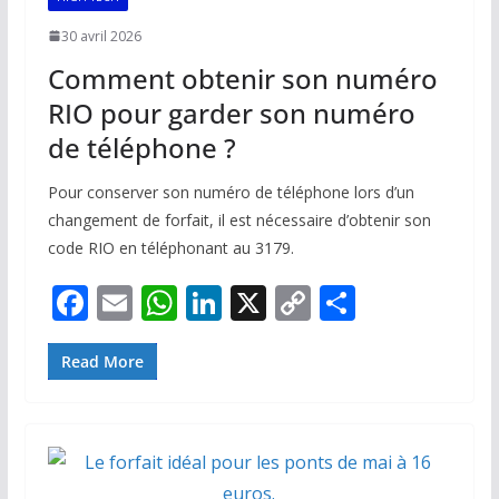
30 avril 2026
Comment obtenir son numéro
RIO pour garder son numéro
de téléphone ?
Pour conserver son numéro de téléphone lors d’un
changement de forfait, il est nécessaire d’obtenir son
code RIO en téléphonant au 3179.
F
E
W
Li
X
C
P
ac
m
h
n
o
ar
e
ai
at
k
p
ta
Read More
b
l
s
e
y
g
o
A
dI
Li
er
o
p
n
n