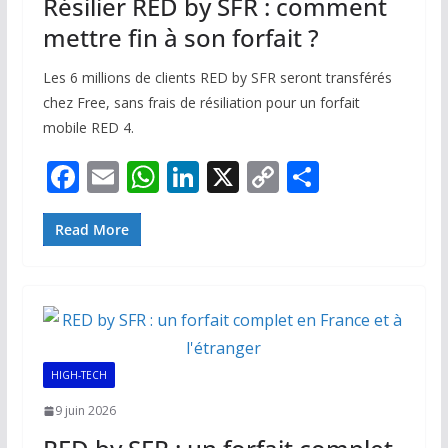
Résilier RED by SFR : comment
mettre fin à son forfait ?
Les 6 millions de clients RED by SFR seront transférés
chez Free, sans frais de résiliation pour un forfait
mobile RED 4.
F
E
W
Li
X
C
P
ac
m
h
n
o
ar
e
ai
at
k
p
ta
Read More
b
l
s
e
y
g
o
A
dI
Li
er
o
p
n
n
k
p
k
HIGH-TECH
9 juin 2026