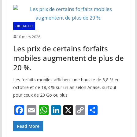
o
A
dI
Li
er
o
p
n
n
k
p
k
HIGH-TECH
10 mars 2026
Les prix de certains forfaits
mobiles augmentent de plus de
20 %.
Les forfaits mobiles affichent une hausse de 5,8 % en
octobre et de 18,8 % sur un an selon Ariase, surtout
pour ceux de 20 Go ou plus.
F
E
W
Li
X
C
P
ac
m
h
n
o
ar
e
ai
at
k
p
ta
Read More