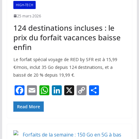
k
p
k
HIGH-TECH
25 mars 2026
124 destinations incluses : le
prix du forfait vacances baisse
enfin
Le forfait spécial voyage de RED by SFR est à 15,99
€/mois, inclut 35 Go depuis 124 destinations, et a
baissé de 20 % depuis 19,99 €.
F
E
W
Li
X
C
P
ac
m
h
n
o
ar
e
ai
at
k
p
ta
Read More
b
l
s
e
y
g
o
A
dI
Li
er