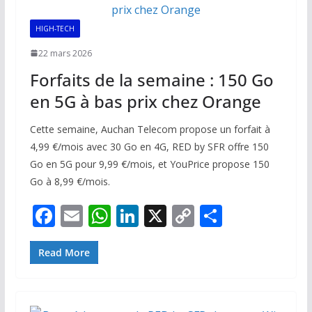
o
p
n
n
k
p
k
HIGH-TECH
22 mars 2026
Forfaits de la semaine : 150 Go
en 5G à bas prix chez Orange
Cette semaine, Auchan Telecom propose un forfait à
4,99 €/mois avec 30 Go en 4G, RED by SFR offre 150
Go en 5G pour 9,99 €/mois, et YouPrice propose 150
Go à 8,99 €/mois.
F
E
W
Li
X
C
P
ac
m
h
n
o
ar
e
ai
at
k
p
ta
Read More
b
l
s
e
y
g
o
A
dI
Li
er