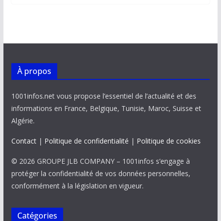
b
l
s
e
y
g
o
A
dI
Li
er
o
p
n
n
k
p
k
À propos
1001infos.net vous propose l’essentiel de l’actualité et des
informations en France, Belgique, Tunisie, Maroc, Suisse et
Algérie.
Contact
|
Politique de confidentialité
|
Politique de cookies
© 2026 GROUPE JLB COMPANY – 1001infos s’engage à
protéger la confidentialité de vos données personnelles,
conformément à la législation en vigueur.
Catégories