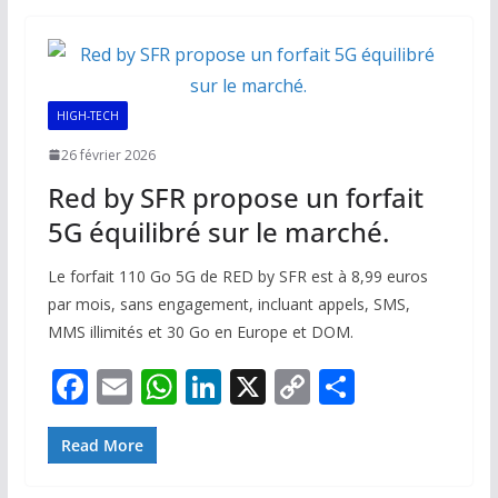
b
l
s
e
y
g
o
A
dI
Li
er
o
p
n
n
k
p
k
HIGH-TECH
26 février 2026
Red by SFR propose un forfait
5G équilibré sur le marché.
Le forfait 110 Go 5G de RED by SFR est à 8,99 euros
par mois, sans engagement, incluant appels, SMS,
MMS illimités et 30 Go en Europe et DOM.
F
E
W
Li
X
C
P
ac
m
h
n
o
ar
e
ai
at
k
p
ta
Read More
b
l
s
e
y
g