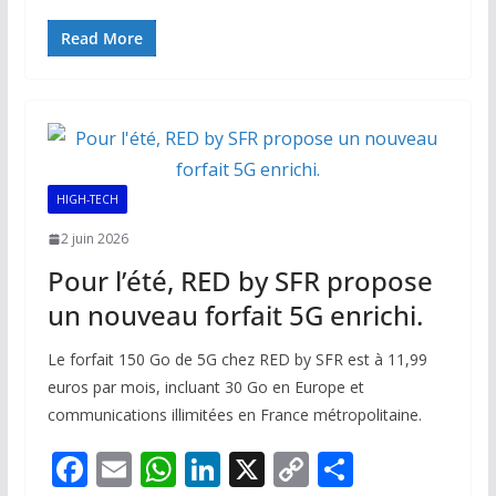
ac
m
h
n
o
ar
e
ai
at
k
p
ta
Read More
b
l
s
e
y
g
o
A
dI
Li
er
o
p
n
n
k
p
k
HIGH-TECH
2 juin 2026
Pour l’été, RED by SFR propose
un nouveau forfait 5G enrichi.
Le forfait 150 Go de 5G chez RED by SFR est à 11,99
euros par mois, incluant 30 Go en Europe et
communications illimitées en France métropolitaine.
F
E
W
Li
X
C
P