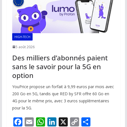
HIGH-TECH
5 août 2026
Des milliers d’abonnés paient
sans le savoir pour la 5G en
option
YouPrice propose un forfait à 9,99 euros par mois avec
200 Go en 5G, tandis que RED by SFR offre 60 Go en
4G pour le même prix, avec 3 euros supplémentaires
pour la 5G.
F
E
W
Li
X
C
P