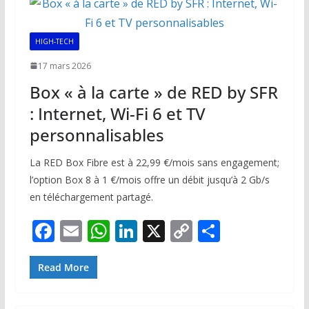
o
p
n
n
k
p
k
HIGH-TECH
17 mars 2026
Box « à la carte » de RED by SFR
: Internet, Wi-Fi 6 et TV
personnalisables
La RED Box Fibre est à 22,99 €/mois sans engagement;
l’option Box 8 à 1 €/mois offre un débit jusqu’à 2 Gb/s
en téléchargement partagé.
F
E
W
Li
X
C
P
ac
m
h
n
o
ar
e
ai
at
k
p
ta
Read More
b
l
s
e
y
g