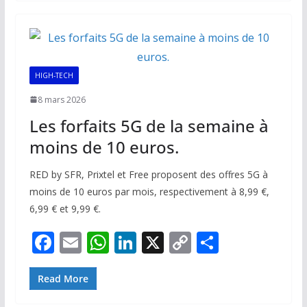
b
l
s
e
y
g
o
A
dI
Li
er
o
p
n
n
k
p
k
HIGH-TECH
8 mars 2026
Les forfaits 5G de la semaine à
moins de 10 euros.
RED by SFR, Prixtel et Free proposent des offres 5G à
moins de 10 euros par mois, respectivement à 8,99 €,
6,99 € et 9,99 €.
F
E
W
Li
X
C
P
ac
m
h
n
o
ar
e
ai
at
k
p
ta
Read More