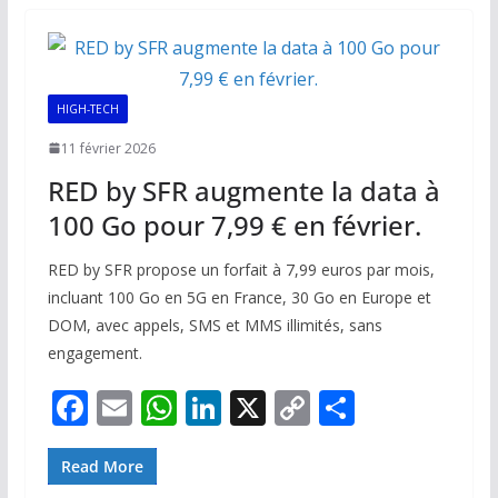
o
A
dI
Li
er
o
p
n
n
k
p
k
HIGH-TECH
11 février 2026
RED by SFR augmente la data à
100 Go pour 7,99 € en février.
RED by SFR propose un forfait à 7,99 euros par mois,
incluant 100 Go en 5G en France, 30 Go en Europe et
DOM, avec appels, SMS et MMS illimités, sans
engagement.
F
E
W
Li
X
C
P
ac
m
h
n
o
ar
e
ai
at
k
p
ta
Read More