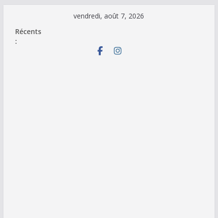
Passer
vendredi, août 7, 2026
au
Récents
contenu
: