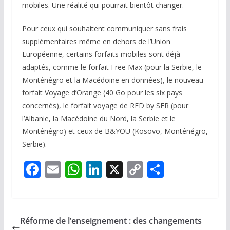
mobiles. Une réalité qui pourrait bientôt changer.
Pour ceux qui souhaitent communiquer sans frais
supplémentaires même en dehors de l’Union
Européenne, certains forfaits mobiles sont déjà
adaptés, comme le forfait Free Max (pour la Serbie, le
Monténégro et la Macédoine en données), le nouveau
forfait Voyage d’Orange (40 Go pour les six pays
concernés), le forfait voyage de RED by SFR (pour
l’Albanie, la Macédoine du Nord, la Serbie et le
Monténégro) et ceux de B&YOU (Kosovo, Monténégro,
Serbie).
F
E
W
Li
X
C
P
ac
m
h
n
o
ar
e
ai
at
k
p
ta
b
l
s
e
y
g
Réforme de l’enseignement : des changements