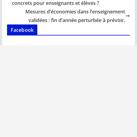
o
A
dI
Li
er
concrets pour enseignants et élèves ?
o
p
n
n
Mesures d’économies dans l’enseignement
k
p
k
validées : fin d’année perturbée à prévoir.
Facebook