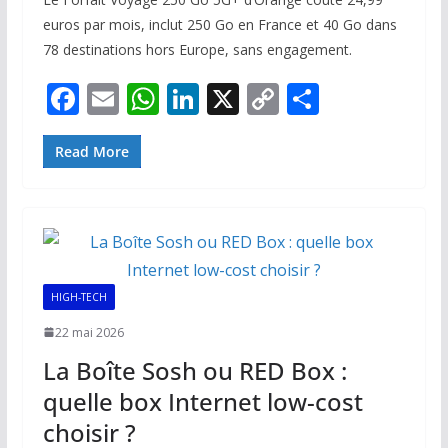
euros par mois, inclut 250 Go en France et 40 Go dans
78 destinations hors Europe, sans engagement.
F
E
W
Li
X
C
P
ac
m
h
n
o
ar
e
ai
at
k
p
ta
Read More
b
l
s
e
y
g
o
A
dI
Li
er
o
p
n
n
k
p
k
HIGH-TECH
22 mai 2026
La Boîte Sosh ou RED Box :
quelle box Internet low-cost
choisir ?