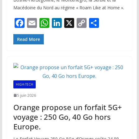
Macédoine du Nord au régime « Roam Like at Home ».
F
E
W
Li
X
C
P
ac
m
h
n
o
ar
e
ai
at
k
p
ta
Read More
b
l
s
e
y
g
o
A
dI
Li
er
o
p
n
n
k
p
k
HIGH-TECH
5 juin 2026
Orange propose un forfait 5G+
voyage : 250 Go, 40 Go hors
Europe.
Le Forfait Voyage 250 Go 5G+ d’Orange coûte 24,99