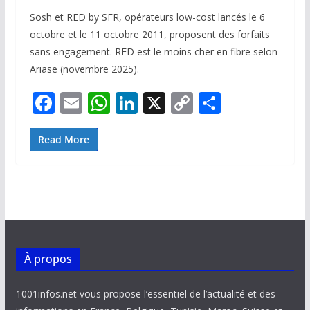
Sosh et RED by SFR, opérateurs low-cost lancés le 6
octobre et le 11 octobre 2011, proposent des forfaits
sans engagement. RED est le moins cher en fibre selon
Ariase (novembre 2025).
F
E
W
Li
X
C
P
ac
m
h
n
o
ar
e
ai
at
k
p
ta
Read More
b
l
s
e
y
g
o
A
dI
Li
er
o
p
n
n
k
p
k
À propos
1001infos.net vous propose l’essentiel de l’actualité et des