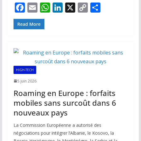
F
E
W
Li
X
C
P
ac
m
h
n
o
ar
e
ai
at
k
p
ta
Read More
b
l
s
e
y
g
o
A
dI
Li
er
o
p
n
n
k
p
k
HIGH-TECH
5 juin 2026
Roaming en Europe : forfaits
mobiles sans surcoût dans 6
nouveaux pays
La Commission Européenne a autorisé des
négociations pour intégrer l’Albanie, le Kosovo, la
Bosnie-Herzégovine, le Monténégro, la Serbie et la