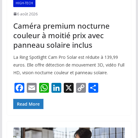
HIGH-TECH
6 août 2026
Caméra premium nocturne
couleur à moitié prix avec
panneau solaire inclus
La Ring Spotlight Cam Pro Solar est réduite à 139,99
euros. Elle offre détection de mouvement 3D, vidéo Full
HD, vision nocturne couleur et panneau solaire.
F
E
W
Li
X
C
P
ac
m
h
n
o
ar
e
ai
at
k
p
ta
Read More
b
l
s
e
y
g
o
A
dI
Li
er
o
p
n
n