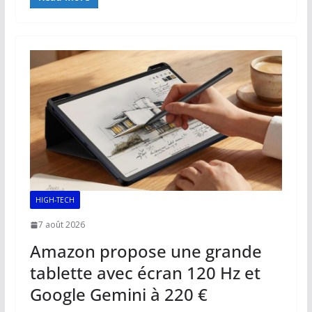
e
ai
at
k
p
ta
b
l
s
e
y
g
o
A
dI
Li
er
o
p
n
n
k
p
k
HIGH-TECH
7 août 2026
Amazon propose une grande
tablette avec écran 120 Hz et
Google Gemini à 220 €