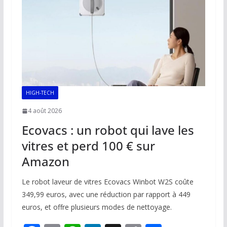
k
p
k
HIGH-TECH
4 août 2026
Ecovacs : un robot qui lave les
vitres et perd 100 € sur
Amazon
Le robot laveur de vitres Ecovacs Winbot W2S coûte
349,99 euros, avec une réduction par rapport à 449
euros, et offre plusieurs modes de nettoyage.