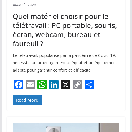
4 août 2026
Quel matériel choisir pour le
télétravail : PC portable, souris,
écran, webcam, bureau et
fauteuil ?
Le télétravail, popularisé par la pandémie de Covid-19,
nécessite un aménagement adéquat et un équipement
adapté pour garantir confort et efficacité.
F
E
W
Li
X
C
P
ac
m
h
n
o
ar
e
ai
at
k
p
ta
Read More
b
l
s
e
y
g
o
A
dI
Li
er
o
p
n
n