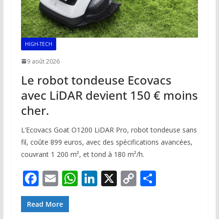
HIGH-TECH
9 août 2026
Le robot tondeuse Ecovacs
avec LiDAR devient 150 € moins
cher.
L’Ecovacs Goat O1200 LiDAR Pro, robot tondeuse sans
fil, coûte 899 euros, avec des spécifications avancées,
couvrant 1 200 m², et tond à 180 m²/h.
F
E
W
Li
X
C
P
ac
m
h
n
o
ar
e
ai
at
k
p
ta
Read More