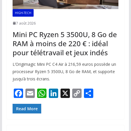
HIGH-TECH
7 août 2026
Mini PC Ryzen 5 3500U, 8 Go de
RAM à moins de 220 € : idéal
pour télétravail et jeux indés
L’Origimagic Mini PC C4 Air à 216,59 euros possède un
processeur Ryzen 5 3500U, 8 Go de RAM, et supporte
jusqu’à trois écrans.
F
E
W
Li
X
C
P
ac
m
h
n
o
ar
e
ai
at
k
p
ta
Read More
b
l
s
e
y
g
o
A
dI
Li
er