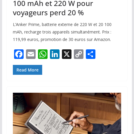
100 mAh et 220 W pour
voyageurs perd 20 %
L’Anker Prime, batterie externe de 220 W et 20 100
mAh, recharge trois appareils simultanément. Prix :
119,99 euros, promotion de 30 euros sur Amazon.
F
E
W
Li
X
C
P
ac
m
h
n
o
ar
e
ai
at
k
p
ta
Read More
b
l
s
e
y
g
o
A
dI
Li
er
o
p
n
n
k
p
k