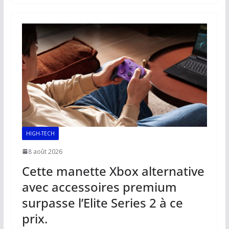
b
l
s
e
y
g
o
A
dI
Li
er
o
p
n
n
k
p
k
HIGH-TECH
8 août 2026
Cette manette Xbox alternative
avec accessoires premium
surpasse l’Elite Series 2 à ce
prix.