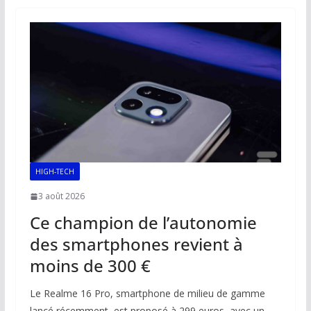
o
A
dI
Li
er
o
p
n
n
k
p
k
HIGH-TECH
3 août 2026
Ce champion de l’autonomie
des smartphones revient à
moins de 300 €
Le Realme 16 Pro, smartphone de milieu de gamme
lancé récemment, est proposé à 299 euros, avec un