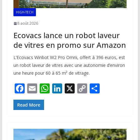
HIGH-TECH
8 août 2026
Ecovacs lance un robot laveur
de vitres en promo sur Amazon
L’Ecovacs Winbot W2 Pro Omni, offert à 396 euros, est
un robot laveur de vitres avec une autonomie d’environ
une heure pour 60 à 65 m² de vitrage.
F
E
W
Li
X
C
P
ac
m
h
n
o
ar
e
ai
at
k
p
ta
Read More
b
l
s
e
y
g
o
A
dI
Li
er
o
p
n
n