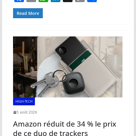
ac
m
h
n
o
ar
e
ai
at
k
p
ta
Read More
b
l
s
e
y
g
o
A
dI
Li
er
o
p
n
n
k
p
k
HIGH-TECH
5 août 2026
Amazon réduit de 34 % le prix
de ce duo de trackers