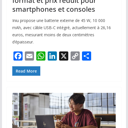
format et prix réduit pour
smartphones et consoles
Iniu propose une batterie externe de 45 W, 10 000
mAh, avec câble USB-C intégré, actuellement à 26,16
euros, mesurant moins de deux centimètres
d’épaisseur.
F
E
W
Li
X
C
P
ac
m
h
n
o
ar
e
ai
at
k
p
ta
Read More
b
l
s
e
y
g
o
A
dI
Li
er
o
p
n
n
k
p
k