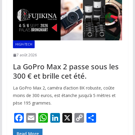
o
p
n
n
k
p
k
HIGH-TECH
7 août 2026
La GoPro Max 2 passe sous les
300 € et brille cet été.
La GoPro Max 2, caméra d’action 8K robuste, coûte
moins de 300 euros, est étanche jusqu’à 5 mètres et
pèse 195 grammes.
F
E
W
Li
X
C
P
ac
m
h
n
o
ar
Read More