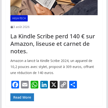
HIGH-TECH
3 août 2026
La Kindle Scribe perd 140 € sur
Amazon, liseuse et carnet de
notes.
Amazon a lancé la Kindle Scribe 2024, un appareil de
10,2 pouces avec stylet, proposé à 309 euros, offrant
une réduction de 140 euros.
F
E
W
Li
X
C
P
ac
m
h
n
o
ar
e
ai
at
k
p
ta
Read More
b
l
s
e
y
g