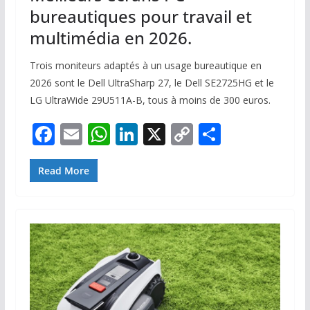
bureautiques pour travail et
multimédia en 2026.
Trois moniteurs adaptés à un usage bureautique en
2026 sont le Dell UltraSharp 27, le Dell SE2725HG et le
LG UltraWide 29U511A-B, tous à moins de 300 euros.
F
E
W
Li
X
C
P
ac
m
h
n
o
ar
e
ai
at
k
p
ta
Read More
b
l
s
e
y
g
o
A
dI
Li
er
o
p
n
n
k
p
k