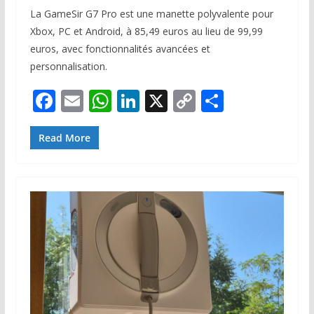
La GameSir G7 Pro est une manette polyvalente pour
Xbox, PC et Android, à 85,49 euros au lieu de 99,99
euros, avec fonctionnalités avancées et
personnalisation.
F
E
W
Li
X
C
P
ac
m
h
n
o
ar
e
ai
at
k
p
ta
Read More
b
l
s
e
y
g
o
A
dI
Li
er
o
p
n
n
k
p
k