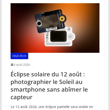
o
A
dI
Li
er
o
p
n
n
k
p
k
HIGH-TECH
4 août 2026
Éclipse solaire du 12 août :
photographier le Soleil au
smartphone sans abîmer le
capteur
Le 12 août 2026, une éclipse partielle sera visible en