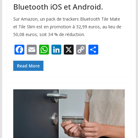
Bluetooth iOS et Android.
Sur Amazon, un pack de trackers Bluetooth Tile Mate
et Tile Slim est en promotion à 32,99 euros, au lieu de
50,08 euros, soit 34 % de réduction.
F
E
W
Li
X
C
P
ac
m
h
n
o
ar
e
ai
at
k
p
ta
Read More
b
l
s
e
y
g
o
A
dI
Li
er
o
p
n
n
k
p
k