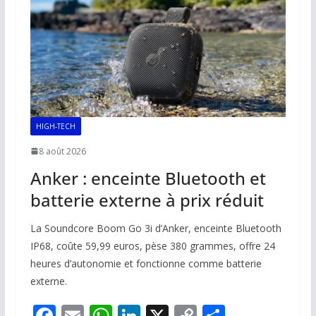
k
p
k
HIGH-TECH
8 août 2026
Anker : enceinte Bluetooth et
batterie externe à prix réduit
La Soundcore Boom Go 3i d’Anker, enceinte Bluetooth
IP68, coûte 59,99 euros, pèse 380 grammes, offre 24
heures d’autonomie et fonctionne comme batterie
externe.
F
E
W
Li
X
C
P