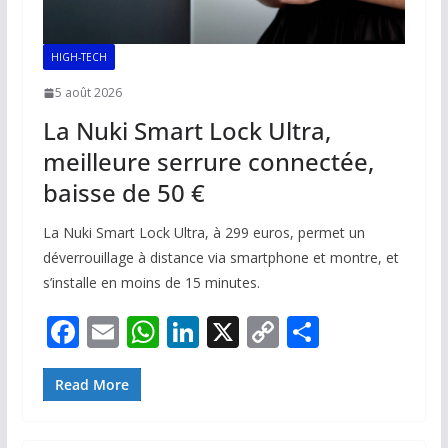
HIGH-TECH
5 août 2026
La Nuki Smart Lock Ultra,
meilleure serrure connectée,
baisse de 50 €
La Nuki Smart Lock Ultra, à 299 euros, permet un
déverrouillage à distance via smartphone et montre, et
s’installe en moins de 15 minutes.
F
E
W
Li
X
C
P
ac
m
h
n
o
ar
e
ai
at
k
p
ta
Read More
b
l
s
e
y
g