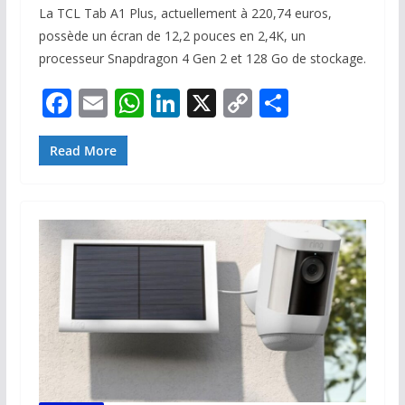
La TCL Tab A1 Plus, actuellement à 220,74 euros,
possède un écran de 12,2 pouces en 2,4K, un
processeur Snapdragon 4 Gen 2 et 128 Go de stockage.
F
E
W
Li
X
C
P
ac
m
h
n
o
ar
e
ai
at
k
p
ta
Read More
b
l
s
e
y
g
o
A
dI
Li
er
o
p
n
n
k
p
k