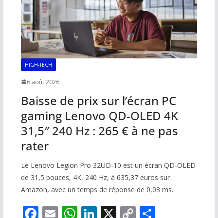
k
p
k
HIGH-TECH
6 août 2026
Baisse de prix sur l’écran PC
gaming Lenovo QD-OLED 4K
31,5″ 240 Hz : 265 € à ne pas
rater
Le Lenovo Legion Pro 32UD-10 est un écran QD-OLED
de 31,5 pouces, 4K, 240 Hz, à 635,37 euros sur
Amazon, avec un temps de réponse de 0,03 ms.
F
E
W
Li
X
C
P