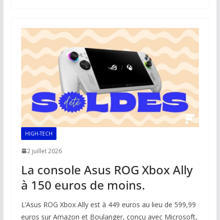
b
l
s
e
y
g
o
A
dI
Li
er
o
p
n
n
k
p
k
HIGH-TECH
2 juillet 2026
La console Asus ROG Xbox Ally
à 150 euros de moins.
L’Asus ROG Xbox Ally est à 449 euros au lieu de 599,99
euros sur Amazon et Boulanger, conçu avec Microsoft,