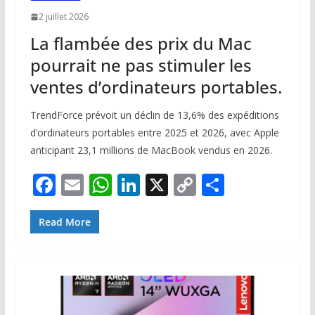
2 juillet 2026
La flambée des prix du Mac
pourrait ne pas stimuler les
ventes d’ordinateurs portables.
TrendForce prévoit un déclin de 13,6% des expéditions
d’ordinateurs portables entre 2025 et 2026, avec Apple
anticipant 23,1 millions de MacBook vendus en 2026.
F
E
W
Li
X
C
P
ac
m
h
n
o
ar
e
ai
at
k
p
ta
Read More
b
l
s
e
y
g
o
A
dI
Li
er
o
p
n
n