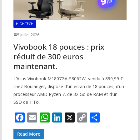
HIGH-TECH
5 juillet 2026
Vivobook 18 pouces : prix
réduit de 300 euros
maintenant.
L’Asus Vivobook M1807GA-S8062W, vendu à 899,99 €
chez Boulanger, dispose d’un écran de 18 pouces, d’un
processeur AMD Ryzen 7, de 32 Go de RAM et d’un
SSD de 1 To.
F
E
W
Li
X
C
P
ac
m
h
n
o
ar
e
ai
at
k
p
ta
Read More