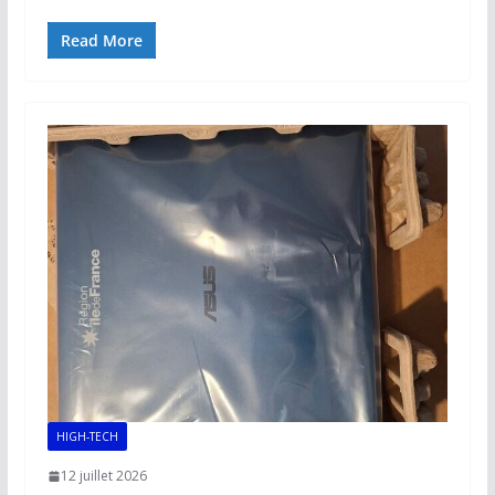
ac
m
h
n
o
ar
e
ai
at
k
p
ta
Read More
b
l
s
e
y
g
o
A
dI
Li
er
o
p
n
n
k
p
k
HIGH-TECH
12 juillet 2026