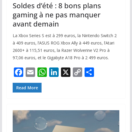
Soldes d’été : 8 bons plans
gaming à ne pas manquer
avant demain
La Xbox Series S est à 299 euros, la Nintendo Switch 2
à 409 euros, l’ASUS ROG Xbox Ally à 449 euros, l’Atari
2600+ à 115,51 euros, la Razer Wolverine V2 Pro à
97,06 euros, et le Gigabyte A18 Pro à 2 499 euros.
F
E
W
Li
X
C
P
ac
m
h
n
o
ar
e
ai
at
k
p
ta
Read More
b
l
s
e
y
g
o
A
dI
Li
er
o
p
n
n
k
p
k