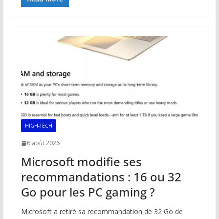
e
ai
at
k
p
ta
b
l
s
e
y
g
o
A
dI
Li
er
o
p
n
n
k
p
k
HIGH-TECH
6 août 2026
Microsoft modifie ses
recommandations : 16 ou 32
Go pour les PC gaming ?
Microsoft a retiré sa recommandation de 32 Go de