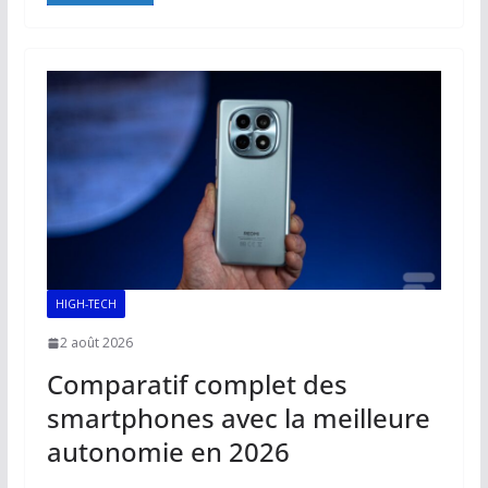
b
l
s
e
y
g
o
A
dI
Li
er
o
p
n
n
k
p
k
HIGH-TECH
2 août 2026
Comparatif complet des
smartphones avec la meilleure
autonomie en 2026