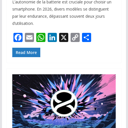
L’autonomie de la batterie est cruciale pour choisir un
smartphone. En 2026, divers modèles se distinguent
par leur endurance, dépassant souvent deux jours
d’utilisation.
F
E
W
Li
X
C
P
ac
m
h
n
o
ar
e
ai
at
k
p
ta
Read More
b
l
s
e
y
g
o
A
dI
Li
er
o
p
n
n
k
p
k