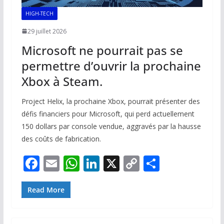
HIGH-TECH
29 juillet 2026
Microsoft ne pourrait pas se
permettre d’ouvrir la prochaine
Xbox à Steam.
Project Helix, la prochaine Xbox, pourrait présenter des
défis financiers pour Microsoft, qui perd actuellement
150 dollars par console vendue, aggravés par la hausse
des coûts de fabrication.
F
E
W
Li
X
C
P
ac
m
h
n
o
ar
e
ai
at
k
p
ta
Read More
b
l
s
e
y
g