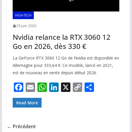
HIGH-TECH
29 juin 2026
Nvidia relance la RTX 3060 12
Go en 2026, dès 330 €
La GeForce RTX 3060 12 Go de Nvidia est disponible en
Allemagne pour 333,64 €. Ce modèle, lancé en 2021,
est de nouveau en vente depuis début 2026.
F
E
W
Li
X
C
P
ac
m
h
n
o
ar
e
ai
at
k
p
ta
Read More
b
l
s
e
y
g
o
A
dI
Li
er
← Précédent