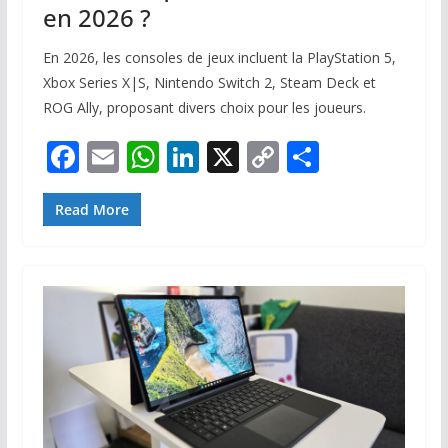
en 2026 ?
En 2026, les consoles de jeux incluent la PlayStation 5,
Xbox Series X|S, Nintendo Switch 2, Steam Deck et
ROG Ally, proposant divers choix pour les joueurs.
F
E
W
Li
X
C
P
ac
m
h
n
o
ar
e
ai
at
k
p
ta
Read More
b
l
s
e
y
g
o
A
dI
Li
er
o
p
n
n
k
p
k