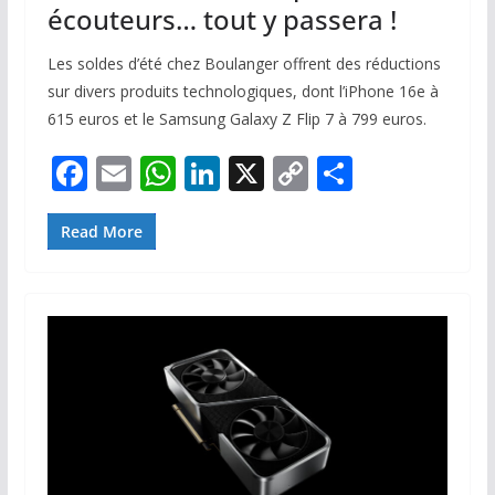
écouteurs… tout y passera !
Les soldes d’été chez Boulanger offrent des réductions
sur divers produits technologiques, dont l’iPhone 16e à
615 euros et le Samsung Galaxy Z Flip 7 à 799 euros.
F
E
W
Li
X
C
P
ac
m
h
n
o
ar
e
ai
at
k
p
ta
Read More
b
l
s
e
y
g
o
A
dI
Li
er
o
p
n
n
k
p
k