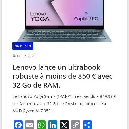
k
p
k
HIGH-TECH
30 juin 2026
Lenovo lance un ultrabook
robuste à moins de 850 € avec
32 Go de RAM.
Le Lenovo Yoga Slim 7 (14AKP10) est vendu à 849,99 €
sur Amazon, avec 32 Go de RAM et un processeur
AMD Ryzen AI 7 350.
F
E
W
Li
X
C
P