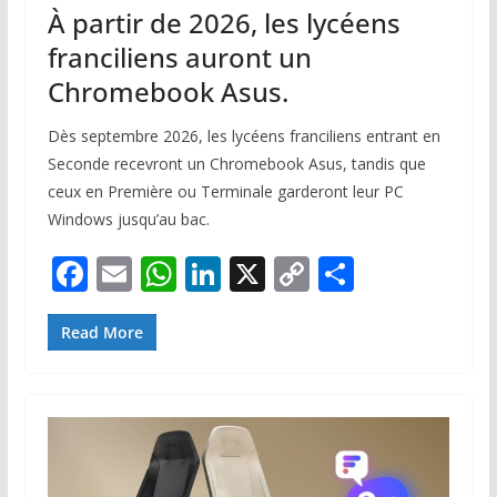
À partir de 2026, les lycéens
franciliens auront un
Chromebook Asus.
Dès septembre 2026, les lycéens franciliens entrant en
Seconde recevront un Chromebook Asus, tandis que
ceux en Première ou Terminale garderont leur PC
Windows jusqu’au bac.
F
E
W
Li
X
C
P
ac
m
h
n
o
ar
e
ai
at
k
p
ta
Read More
b
l
s
e
y
g
o
A
dI
Li
er
o
p
n
n
k
p
k