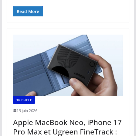
ac
m
h
n
o
ar
e
ai
at
k
p
ta
Read More
b
l
s
e
y
g
o
A
dI
Li
er
o
p
n
n
k
p
k
HIGH-TECH
19 juin 2026
Apple MacBook Neo, iPhone 17
Pro Max et Ugreen FineTrack :