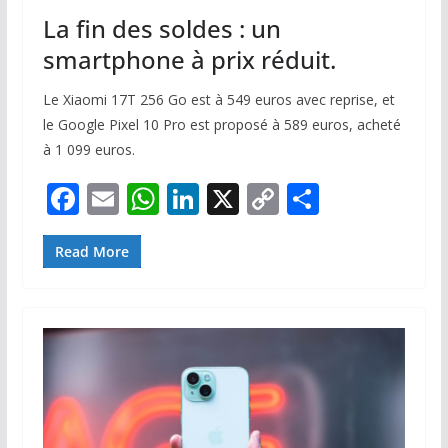
La fin des soldes : un
smartphone à prix réduit.
Le Xiaomi 17T 256 Go est à 549 euros avec reprise, et
le Google Pixel 10 Pro est proposé à 589 euros, acheté
à 1 099 euros.
F
E
W
Li
X
C
P
ac
m
h
n
o
ar
e
ai
at
k
p
ta
Read More
b
l
s
e
y
g
o
A
dI
Li
er
o
p
n
n
k
p
k