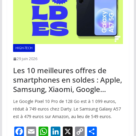
k
p
k
HIGH-TECH
29 juin 2026
Les 10 meilleures offres de
smartphones en soldes : Apple,
Samsung, Xiaomi, Google…
Le Google Pixel 10 Pro de 128 Go est à 1 099 euros,
réduit à 749 euros chez Darty. Le Samsung Galaxy A57
est à 479 euros sur Amazon, au lieu de 549 euros.
F
E
W
Li
X
C
P