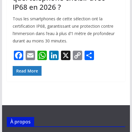
IP68 en 2026 ?
Tous les smartphones de cette sélection ont la
certification IP68, garantissant une protection contre
l’immersion dans l’eau à plus d’1 mètre de profondeur
durant au moins 30 minutes.
F
E
W
Li
X
C
P
ac
m
h
n
o
ar
e
ai
at
k
p
ta
Read More
b
l
s
e
y
g
o
A
dI
Li
er
o
p
n
n
k
p
k
À propos