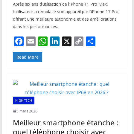
Après six ans d’utilisation de l’iPhone 11 Pro Max,
l’utilisateur a remplacé son appareil par l’iPhone 17 Pro,
offrant une meilleure autonomie et des améliorations
dans les performances.
F
E
W
Li
X
C
P
ac
m
h
n
o
ar
e
ai
at
k
p
ta
Read More
b
l
s
e
y
g
o
A
dI
Li
er
o
p
n
n
k
p
k
HIGH-TECH
5 mars 2026
Meilleur smartphone étanche :
quel téléphone choisir avec