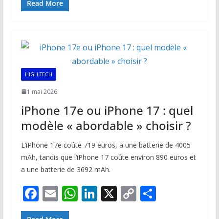
e
ai
at
k
p
ta
Read More
b
l
s
e
y
g
o
A
dI
Li
er
o
p
n
n
k
p
k
HIGH-TECH
1 mai 2026
iPhone 17e ou iPhone 17 : quel
modèle « abordable » choisir ?
L’iPhone 17e coûte 719 euros, a une batterie de 4005
mAh, tandis que l’iPhone 17 coûte environ 890 euros et
a une batterie de 3692 mAh.
F
E
W
Li
X
C
P
ac
m
h
n
o
ar