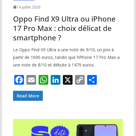
14 juillet 2026
Oppo Find X9 Ultra ou iPhone
17 Pro Max : choix délicat de
smartphone ?
Le Oppo Find X9 Ultra a une note de 9/10, un prix à
partir de 1690 euros, tandis que l’iPhone 17 Pro Max a
une note de 8/10 et débute à 1479 euros.
F
E
W
Li
X
C
P
ac
m
h
n
o
ar
e
ai
at
k
p
ta
Read More
b
l
s
e
y
g
o
A
dI
Li
er
o
p
n
n