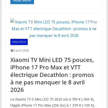
e
ai
at
k
p
ta
Read More
b
l
s
e
y
g
o
A
dI
Li
er
o
p
n
n
k
p
k
HIGH-TECH
8 avril 2026
Xiaomi TV Mini LED 75 pouces,
iPhone 17 Pro Max et VTT
électrique Decathlon : promos
à ne pas manquer le 8 avril
2026
Le Xiaomi TV S Mini LED 75 2025 est à 799 € (-300 €),
l’Apple iPhone 17 Pro Max (256 Go) à 1 379 € (-100 €),