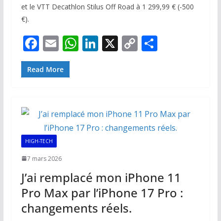
et le VTT Decathlon Stilus Off Road à 1 299,99 € (-500
€).
F
E
W
Li
X
C
P
ac
m
h
n
o
ar
e
ai
at
k
p
ta
Read More
b
l
s
e
y
g
o
A
dI
Li
er
o
p
n
n
k
p
k
HIGH-TECH
7 mars 2026
J’ai remplacé mon iPhone 11
Pro Max par l’iPhone 17 Pro :
changements réels.