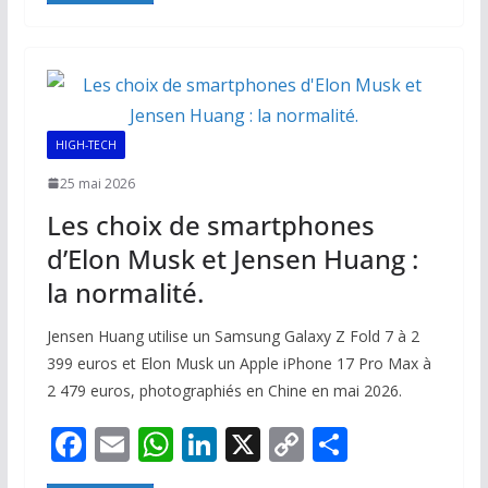
b
l
s
e
y
g
o
A
dI
Li
er
o
p
n
n
k
p
k
HIGH-TECH
25 mai 2026
Les choix de smartphones
d’Elon Musk et Jensen Huang :
la normalité.
Jensen Huang utilise un Samsung Galaxy Z Fold 7 à 2
399 euros et Elon Musk un Apple iPhone 17 Pro Max à
2 479 euros, photographiés en Chine en mai 2026.
F
E
W
Li
X
C
P
ac
m
h
n
o
ar