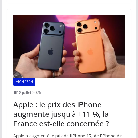
b
l
s
e
y
g
o
A
dI
Li
er
o
p
n
n
k
p
k
HIGH-TECH
18 juillet 2026
Apple : le prix des iPhone
augmente jusqu’à +11 %, la
France est-elle concernée ?
Apple a augmenté le prix de l’iPhone 17, de l’iPhone Air