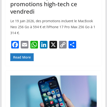
promotions high-tech ce
vendredi
Le 19 juin 2026, des promotions incluent le MacBook
Neo 256 Go à 594 € et l’iPhone 17 Pro Max 256 Go à 1
314 €.
F
E
W
Li
X
C
P
ac
m
h
n
o
ar
e
ai
at
k
p
ta
Read More
b
l
s
e
y
g
o
A
dI
Li
er
o
p
n
n
k
p
k