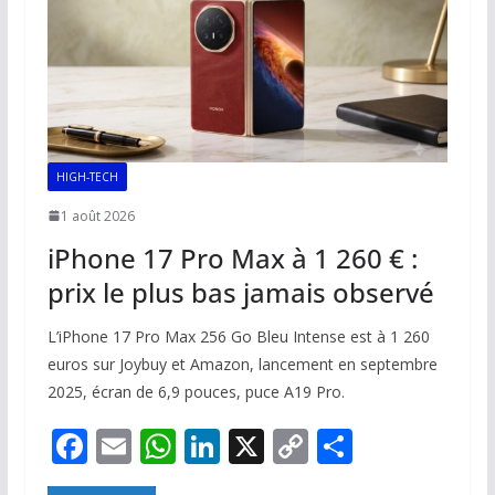
HIGH-TECH
1 août 2026
iPhone 17 Pro Max à 1 260 € :
prix le plus bas jamais observé
L’iPhone 17 Pro Max 256 Go Bleu Intense est à 1 260
euros sur Joybuy et Amazon, lancement en septembre
2025, écran de 6,9 pouces, puce A19 Pro.
F
E
W
Li
X
C
P
ac
m
h
n
o
ar