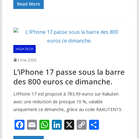
e
ai
at
k
p
ta
Read More
b
l
s
e
y
g
o
A
dI
Li
er
o
p
n
n
k
p
k
HIGH-TECH
3 mai 2026
L’iPhone 17 passe sous la barre
des 800 euros ce dimanche.
L’iPhone 17 est proposé à 783,99 euros sur Rakuten
avec une réduction de presque 10 %, valable
uniquement ce dimanche, grâce au code RAKUTEN15.
F
E
W
Li
X
C
P
ac
m
h
n
o
ar