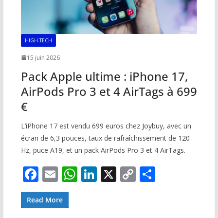
HIGH-TECH
15 juin 2026
Pack Apple ultime : iPhone 17,
AirPods Pro 3 et 4 AirTags à 699
€
L’iPhone 17 est vendu 699 euros chez Joybuy, avec un
écran de 6,3 pouces, taux de rafraîchissement de 120
Hz, puce A19, et un pack AirPods Pro 3 et 4 AirTags.
F
E
W
Li
X
C
P
ac
m
h
n
o
ar
e
ai
at
k
p
ta
Read More