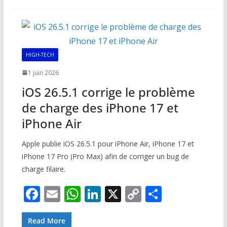
b
l
s
e
y
g
o
A
dI
Li
er
o
p
n
n
k
p
k
HIGH-TECH
1 juin 2026
iOS 26.5.1 corrige le problème
de charge des iPhone 17 et
iPhone Air
Apple publie iOS 26.5.1 pour iPhone Air, iPhone 17 et
iPhone 17 Pro (Pro Max) afin de corriger un bug de
charge filaire.
F
E
W
Li
X
C
P
ac
m
h
n
o
ar
e
ai
at
k
p
ta
Read More