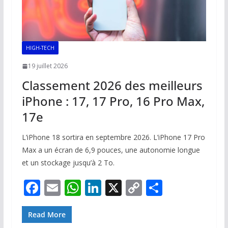
HIGH-TECH
19 juillet 2026
Classement 2026 des meilleurs
iPhone : 17, 17 Pro, 16 Pro Max,
17e
L’iPhone 18 sortira en septembre 2026. L’iPhone 17 Pro
Max a un écran de 6,9 pouces, une autonomie longue
et un stockage jusqu’à 2 To.
F
E
W
Li
X
C
P
ac
m
h
n
o
ar
e
ai
at
k
p
ta
Read More