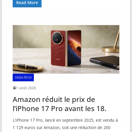
e
ai
at
k
p
ta
Read More
b
l
s
e
y
g
o
A
dI
Li
er
o
p
n
n
k
p
k
HIGH-TECH
1 août 2026
Amazon réduit le prix de
l’iPhone 17 Pro avant les 18.
L’iPhone 17 Pro, lancé en septembre 2025, est vendu à
1 129 euros sur Amazon, soit une réduction de 200