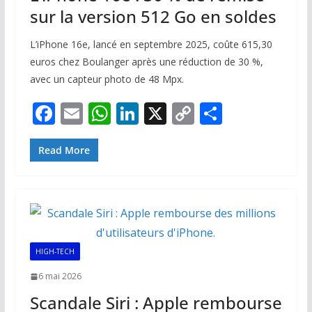
sur la version 512 Go en soldes
L’iPhone 16e, lancé en septembre 2025, coûte 615,30
euros chez Boulanger après une réduction de 30 %,
avec un capteur photo de 48 Mpx.
F
E
W
Li
X
C
P
ac
m
h
n
o
ar
e
ai
at
k
p
ta
Read More
b
l
s
e
y
g
o
A
dI
Li
er
o
p
n
n
k
p
k
HIGH-TECH
6 mai 2026
Scandale Siri : Apple rembourse