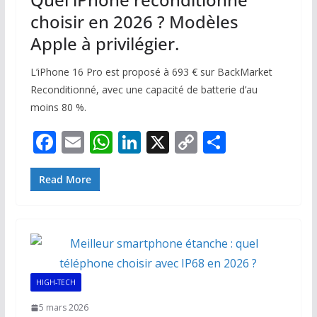
choisir en 2026 ? Modèles
Apple à privilégier.
L’iPhone 16 Pro est proposé à 693 € sur BackMarket
Reconditionné, avec une capacité de batterie d’au
moins 80 %.
F
E
W
Li
X
C
P
ac
m
h
n
o
ar
e
ai
at
k
p
ta
Read More
b
l
s
e
y
g
o
A
dI
Li
er
o
p
n
n
k
p
k
HIGH-TECH
5 mars 2026