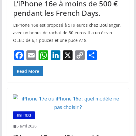
L’iPhone 16e à moins de 500 €
pendant les French Days.
L’iPhone 16e est proposé à 519 euros chez Boulanger,
avec un bonus de rachat de 80 euros. Il a un écran
OLED de 6,1 pouces et une puce A18.
F
E
W
Li
X
C
P
ac
m
h
n
o
ar
e
ai
at
k
p
ta
Read More
b
l
s
e
y
g
o
A
dI
Li
er
o
p
n
n
k
p
k
HIGH-TECH
5 avril 2026