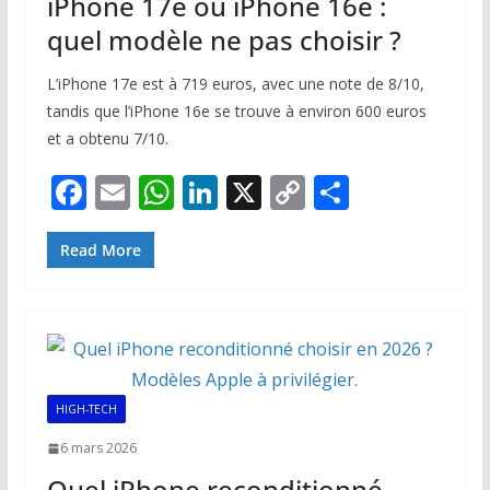
iPhone 17e ou iPhone 16e :
quel modèle ne pas choisir ?
L’iPhone 17e est à 719 euros, avec une note de 8/10,
tandis que l’iPhone 16e se trouve à environ 600 euros
et a obtenu 7/10.
F
E
W
Li
X
C
P
ac
m
h
n
o
ar
e
ai
at
k
p
ta
Read More
b
l
s
e
y
g
o
A
dI
Li
er
o
p
n
n
k
p
k
HIGH-TECH
6 mars 2026
Quel iPhone reconditionné