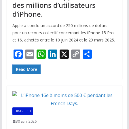
des millions d’utilisateurs
d’iPhone.
Apple a conclu un accord de 250 millions de dollars
pour un recours collectif concernant les iPhone 15 Pro
et 16, achetés entre le 10 juin 2024 et le 29 mars 2025.
F
E
W
Li
X
C
P
ac
m
h
n
o
ar
e
ai
at
k
p
ta
Read More
b
l
s
e
y
g
o
A
dI
Li
er
o
p
n
n
k
p
k
HIGH-TECH
30 avril 2026