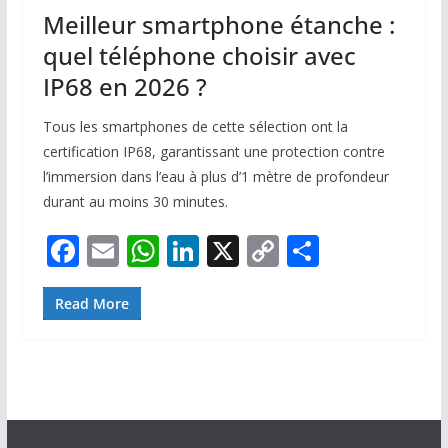
Meilleur smartphone étanche :
quel téléphone choisir avec
IP68 en 2026 ?
Tous les smartphones de cette sélection ont la
certification IP68, garantissant une protection contre
l’immersion dans l’eau à plus d’1 mètre de profondeur
durant au moins 30 minutes.
F
E
W
Li
X
C
P
ac
m
h
n
o
ar
e
ai
at
k
p
ta
Read More
b
l
s
e
y
g
o
A
dI
Li
er
o
p
n
n
k
p
k