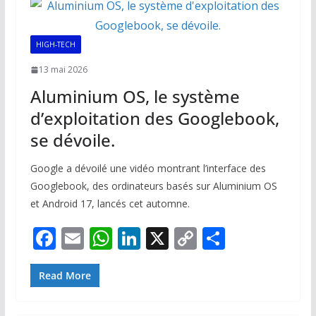
o
p
n
n
k
p
k
HIGH-TECH
13 mai 2026
Aluminium OS, le système
d’exploitation des Googlebook,
se dévoile.
Google a dévoilé une vidéo montrant l’interface des
Googlebook, des ordinateurs basés sur Aluminium OS
et Android 17, lancés cet automne.
F
E
W
Li
X
C
P
ac
m
h
n
o
ar
e
ai
at
k
p
ta
Read More
b
l
s
e
y
g