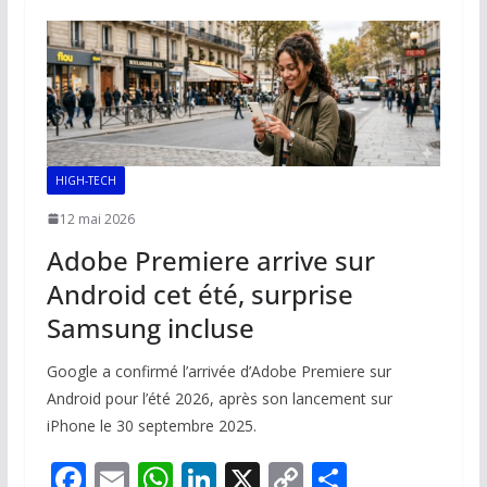
o
A
dI
Li
er
o
p
n
n
k
p
k
HIGH-TECH
12 mai 2026
Adobe Premiere arrive sur
Android cet été, surprise
Samsung incluse
Google a confirmé l’arrivée d’Adobe Premiere sur
Android pour l’été 2026, après son lancement sur
iPhone le 30 septembre 2025.
F
E
W
Li
X
C
P