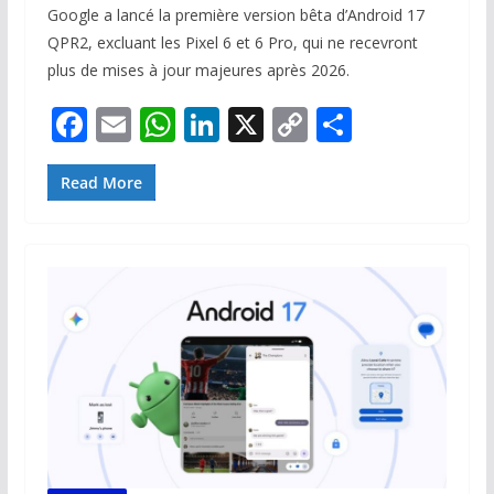
Google a lancé la première version bêta d’Android 17
QPR2, excluant les Pixel 6 et 6 Pro, qui ne recevront
plus de mises à jour majeures après 2026.
F
E
W
Li
X
C
P
ac
m
h
n
o
ar
e
ai
at
k
p
ta
Read More
b
l
s
e
y
g
o
A
dI
Li
er
o
p
n
n
k
p
k