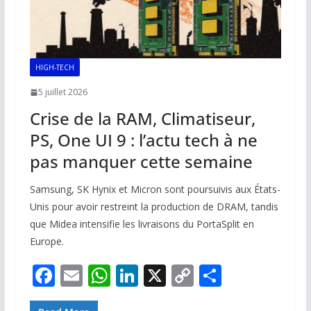
HIGH-TECH
5 juillet 2026
Crise de la RAM, Climatiseur,
PS, One UI 9 : l’actu tech à ne
pas manquer cette semaine
Samsung, SK Hynix et Micron sont poursuivis aux États-
Unis pour avoir restreint la production de DRAM, tandis
que Midea intensifie les livraisons du PortaSplit en
Europe.
F
E
W
Li
X
C
P
ac
m
h
n
o
ar