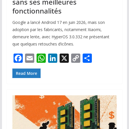
sans ses meilleures
fonctionnalités
Google a lancé Android 17 en juin 2026, mais son
adoption par les fabricants, notamment Xiaomi,
demeure lente, avec HyperOS 3.0.332 ne présentant
que quelques retouches d’icônes.
F
E
W
Li
X
C
P
ac
m
h
n
o
ar
e
ai
at
k
p
ta
Read More
b
l
s
e
y
g
o
A
dI
Li
er
o
p
n
n
k
p
k