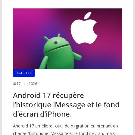
o
A
dI
Li
er
o
p
n
n
k
p
k
HIGH-TECH
17 juin 2026
Android 17 récupère
l’historique iMessage et le fond
d’écran d’iPhone.
Android 17 améliore l’outil de migration en prenant en
charge l’historique iMessage et le fond d’écran, mais