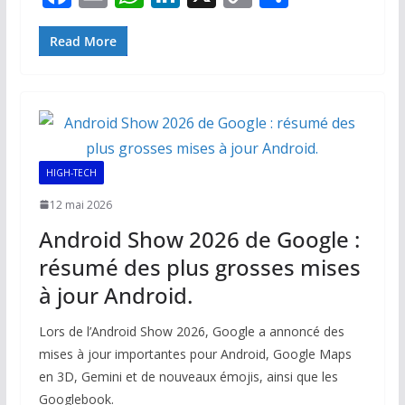
ac
m
h
n
o
ar
e
ai
at
k
p
ta
Read More
b
l
s
e
y
g
o
A
dI
Li
er
o
p
n
n
k
p
k
HIGH-TECH
12 mai 2026
Android Show 2026 de Google :
résumé des plus grosses mises
à jour Android.
Lors de l’Android Show 2026, Google a annoncé des
mises à jour importantes pour Android, Google Maps
en 3D, Gemini et de nouveaux émojis, ainsi que les
Googlebook.