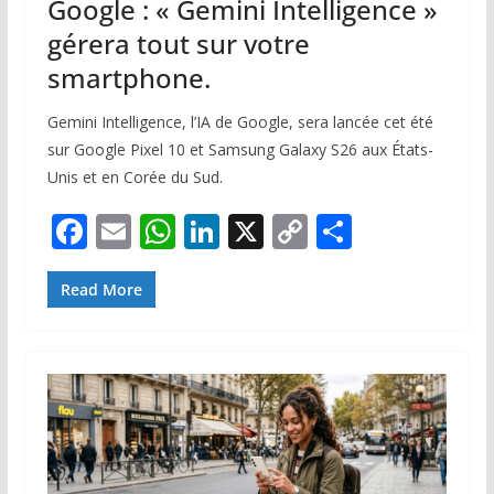
Google : « Gemini Intelligence »
gérera tout sur votre
smartphone.
Gemini Intelligence, l’IA de Google, sera lancée cet été
sur Google Pixel 10 et Samsung Galaxy S26 aux États-
Unis et en Corée du Sud.
F
E
W
Li
X
C
P
ac
m
h
n
o
ar
e
ai
at
k
p
ta
Read More
b
l
s
e
y
g
o
A
dI
Li
er
o
p
n
n
k
p
k