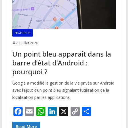
HIGH-TECH
23 juillet 2026
Un point bleu apparaît dans la
barre d’état d’Android :
pourquoi ?
Google a modifié la gestion de la vie privée sur Android
avec l’ajout d’un point bleu signalant l’utilisation de la
localisation par les applications.
F
E
W
Li
X
C
P
ac
m
h
n
o
ar
Read More