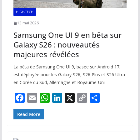
HIGH-TECH
13 mai 2026
Samsung One UI 9 en bêta sur
Galaxy S26 : nouveautés
majeures révélées
La bêta de Samsung One UI 9, basée sur Android 17,
est déployée pour les Galaxy S26, S26 Plus et S26 Ultra
en Corée du Sud, Allemagne et Royaume-Uni.
F
E
W
Li
X
C
P
ac
m
h
n
o
ar
e
ai
at
k
p
ta
Read More
b
l
s
e
y
g
o
A
dI
Li
er