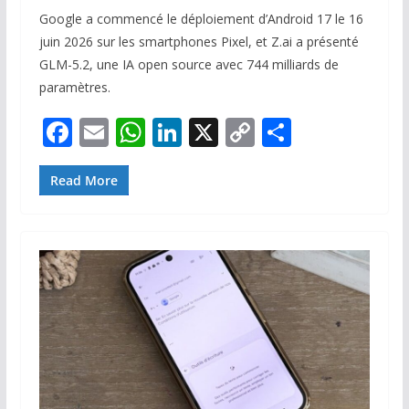
Google a commencé le déploiement d’Android 17 le 16
juin 2026 sur les smartphones Pixel, et Z.ai a présenté
GLM-5.2, une IA open source avec 744 milliards de
paramètres.
F
E
W
Li
X
C
P
ac
m
h
n
o
ar
e
ai
at
k
p
ta
Read More
b
l
s
e
y
g
o
A
dI
Li
er
o
p
n
n
k
p
k