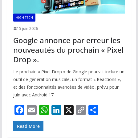
HIGH-TECH
15 juin 2026
Google annonce par erreur les
nouveautés du prochain « Pixel
Drop ».
Le prochain « Pixel Drop » de Google pourrait inclure un
outil de génération musicale, un format « Réactions »,
et des fonctionnalités avancées de vidéo, prévu pour
juin avec Android 17.
F
E
W
Li
X
C
P
ac
m
h
n
o
ar
e
ai
at
k
p
ta
Read More