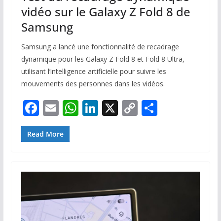
vidéo sur le Galaxy Z Fold 8 de
Samsung
Samsung a lancé une fonctionnalité de recadrage
dynamique pour les Galaxy Z Fold 8 et Fold 8 Ultra,
utilisant l’intelligence artificielle pour suivre les
mouvements des personnes dans les vidéos.
F
E
W
Li
X
C
P
ac
m
h
n
o
ar
e
ai
at
k
p
ta
Read More
b
l
s
e
y
g
o
A
dI
Li
er
o
p
n
n
k
p
k