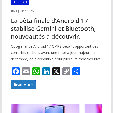
HIGH-TECH
21 juillet 2026
La bêta finale d’Android 17
stabilise Gemini et Bluetooth,
nouveautés à découvrir.
Google lance Android 17 QPR2 Beta 1, apportant des
correctifs de bugs avant une mise à jour majeure en
décembre, déjà disponible pour plusieurs modèles Pixel.
F
E
W
Li
X
C
P
ac
m
h
n
o
ar
e
ai
at
k
p
ta
Read More
b
l
s
e
y
g
o
A
dI
Li
er
o
p
n
n