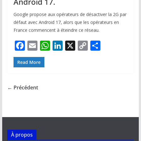
Android 17.
Google propose aux opérateurs de désactiver la 2G par
défaut avec Android 17, alors que les opérateurs en
France commencent à éteindre ce réseau.
F
E
W
Li
X
C
P
ac
m
h
n
o
ar
e
ai
at
k
p
ta
Read More
b
l
s
e
y
g
o
A
dI
Li
er
← Précédent
o
p
n
n
k
p
k
À propos