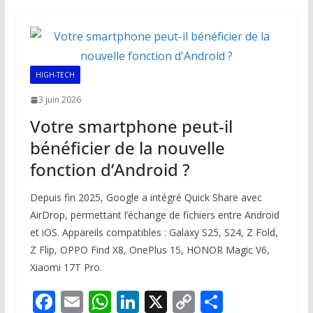
b
l
s
e
y
g
o
A
dI
Li
er
o
p
n
n
k
p
k
HIGH-TECH
3 juin 2026
Votre smartphone peut-il
bénéficier de la nouvelle
fonction d’Android ?
Depuis fin 2025, Google a intégré Quick Share avec
AirDrop, permettant l’échange de fichiers entre Android
et iOS. Appareils compatibles : Galaxy S25, S24, Z Fold,
Z Flip, OPPO Find X8, OnePlus 15, HONOR Magic V6,
Xiaomi 17T Pro.
F
E
W
Li
X
C
P