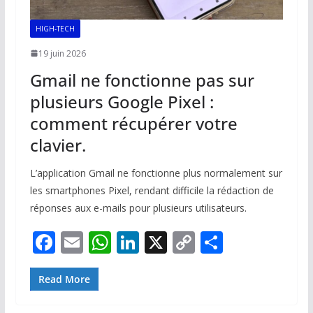
HIGH-TECH
19 juin 2026
Gmail ne fonctionne pas sur
plusieurs Google Pixel :
comment récupérer votre
clavier.
L’application Gmail ne fonctionne plus normalement sur
les smartphones Pixel, rendant difficile la rédaction de
réponses aux e-mails pour plusieurs utilisateurs.
F
E
W
Li
X
C
P
ac
m
h
n
o
ar
e
ai
at
k
p
ta
Read More
b
l
s
e
y
g