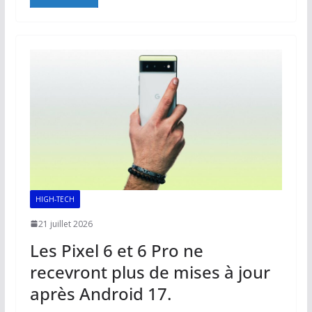
e
ai
at
k
p
ta
b
l
s
e
y
g
o
A
dI
Li
er
o
p
n
n
k
p
k
HIGH-TECH
21 juillet 2026
Les Pixel 6 et 6 Pro ne
recevront plus de mises à jour
après Android 17.