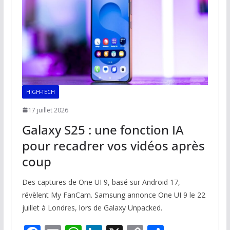
k
p
k
HIGH-TECH
17 juillet 2026
Galaxy S25 : une fonction IA
pour recadrer vos vidéos après
coup
Des captures de One UI 9, basé sur Android 17,
révèlent My FanCam. Samsung annonce One UI 9 le 22
juillet à Londres, lors de Galaxy Unpacked.