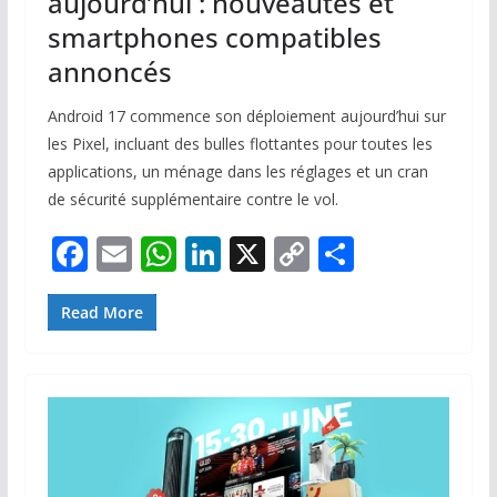
aujourd’hui : nouveautés et
smartphones compatibles
annoncés
Android 17 commence son déploiement aujourd’hui sur
les Pixel, incluant des bulles flottantes pour toutes les
applications, un ménage dans les réglages et un cran
de sécurité supplémentaire contre le vol.
F
E
W
Li
X
C
P
ac
m
h
n
o
ar
e
ai
at
k
p
ta
Read More
b
l
s
e
y
g
o
A
dI
Li
er
o
p
n
n
k
p
k