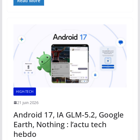
e
ai
at
k
p
ta
Read More
b
l
s
e
y
g
o
A
dI
Li
er
o
p
n
n
k
p
k
HIGH-TECH
21 juin 2026
Android 17, IA GLM-5.2, Google
Earth, Nothing : l’actu tech
hebdo