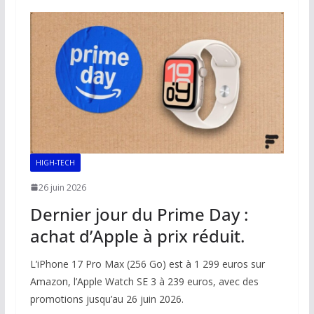
o
A
dI
Li
er
o
p
n
n
k
p
k
HIGH-TECH
26 juin 2026
Dernier jour du Prime Day :
achat d’Apple à prix réduit.
L’iPhone 17 Pro Max (256 Go) est à 1 299 euros sur
Amazon, l’Apple Watch SE 3 à 239 euros, avec des
promotions jusqu’au 26 juin 2026.