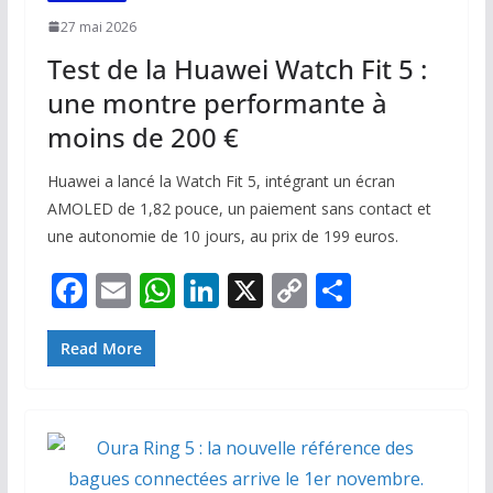
27 mai 2026
Test de la Huawei Watch Fit 5 :
une montre performante à
moins de 200 €
Huawei a lancé la Watch Fit 5, intégrant un écran
AMOLED de 1,82 pouce, un paiement sans contact et
une autonomie de 10 jours, au prix de 199 euros.
F
E
W
Li
X
C
P
ac
m
h
n
o
ar
e
ai
at
k
p
ta
Read More
b
l
s
e
y
g
o
A
dI
Li
er
o
p
n
n