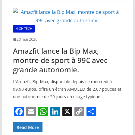
o
A
dI
Li
er
o
p
n
n
k
p
k
HIGH-TECH
20 mai 2026
Amazfit lance la Bip Max,
montre de sport à 99€ avec
grande autonomie.
L’Amazfit Bip Max, disponible depuis ce mercredi à
99,90 euros, offre un écran AMOLED de 2,07 pouces et
une autonomie de 20 jours en usage typique.
F
E
W
Li
X
C
P
ac
m
h
n
o
ar
e
ai
at
k
p
ta
Read More