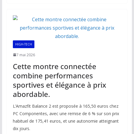
b
l
s
e
y
g
o
A
dI
Li
er
o
p
n
n
k
p
k
HIGH-TECH
7 mai 2026
Cette montre connectée
combine performances
sportives et élégance à prix
abordable.
L’Amazfit Balance 2 est proposée à 165,50 euros chez
PC Componentes, avec une remise de 6 % sur son prix
habituel de 175,41 euros, et une autonomie atteignant
dix jours.