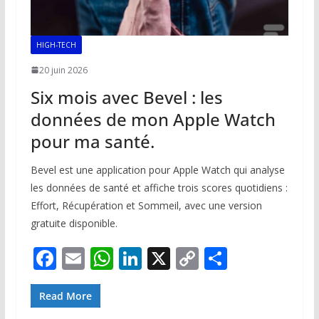
HIGH-TECH
20 juin 2026
Six mois avec Bevel : les
données de mon Apple Watch
pour ma santé.
Bevel est une application pour Apple Watch qui analyse
les données de santé et affiche trois scores quotidiens :
Effort, Récupération et Sommeil, avec une version
gratuite disponible.
F
E
W
Li
X
C
P
ac
m
h
n
o
ar
e
ai
at
k
p
ta
Read More