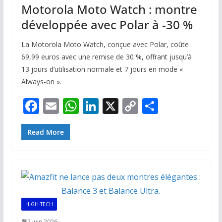
Motorola Moto Watch : montre
développée avec Polar à -30 %
La Motorola Moto Watch, conçue avec Polar, coûte
69,99 euros avec une remise de 30 %, offrant jusqu’à
13 jours d’utilisation normale et 7 jours en mode «
Always-on ».
F
E
W
Li
X
C
P
ac
m
h
n
o
ar
e
ai
at
k
p
ta
Read More
b
l
s
e
y
g
o
A
dI
Li
er
o
p
n
n
k
p
k
HIGH-TECH
2 juin 2026