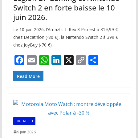
Switch 2 en forte baisse le 10
juin 2026.
Le 10 juin 2026, l’Amazfit T-Rex 3 Pro est à 319,99 €
chez Decathlon (-80 €), la Nintendo Switch 2 à 399 €
chez JoyBuy (-70 €).
F
E
W
Li
X
C
P
ac
m
h
n
o
ar
e
ai
at
k
p
ta
Read More
b
l
s
e
y
g
o
A
dI
Li
er
o
p
n
n
k
p
k
HIGH-TECH
9 juin 2026