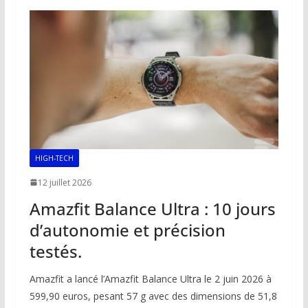
o
A
dI
Li
er
o
p
n
n
k
p
k
HIGH-TECH
12 juillet 2026
Amazfit Balance Ultra : 10 jours
d’autonomie et précision
testés.
Amazfit a lancé l’Amazfit Balance Ultra le 2 juin 2026 à
599,90 euros, pesant 57 g avec des dimensions de 51,8