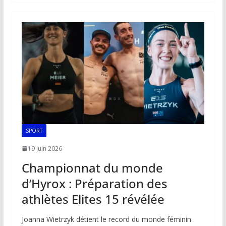
b
l
s
e
y
g
o
A
dI
Li
er
o
p
n
n
k
p
k
SPORT
19 juin 2026
Championnat du monde
d’Hyrox : Préparation des
athlètes Elites 15 révélée
Joanna Wietrzyk détient le record du monde féminin