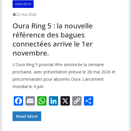
k
p
k
HIGH-TECH
22 mai 2026
Oura Ring 5 : la nouvelle
référence des bagues
connectées arrive le 1er
novembre.
L’Oura Ring 5 pourrait être annoncée la semaine
prochaine, avec présentation prévue le 28 mai 2026 et
précommandes pour abonnés Oura. Lancement
mondial le 4 juin.
F
E
W
Li
X
C
P
ac
m
h
n
o
ar
e
ai
at
k
p
ta
Read More
b
l
s
e
y
g