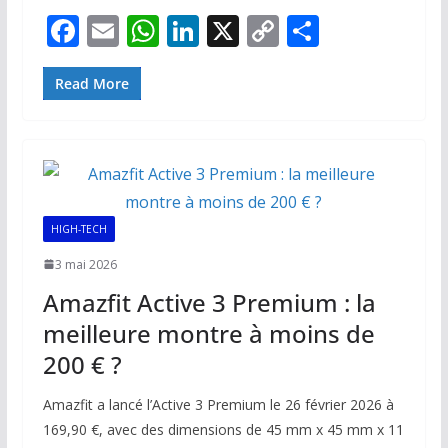
F
E
W
Li
X
C
P
ac
m
h
n
o
ar
e
ai
at
k
p
ta
Read More
b
l
s
e
y
g
o
A
dI
Li
er
o
p
n
n
k
p
k
HIGH-TECH
3 mai 2026
Amazfit Active 3 Premium : la
meilleure montre à moins de
200 € ?
Amazfit a lancé l’Active 3 Premium le 26 février 2026 à
169,90 €, avec des dimensions de 45 mm x 45 mm x 11