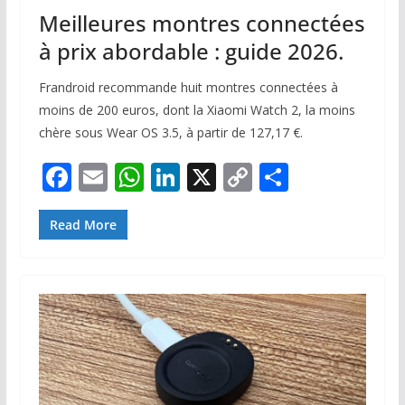
Meilleures montres connectées
à prix abordable : guide 2026.
Frandroid recommande huit montres connectées à
moins de 200 euros, dont la Xiaomi Watch 2, la moins
chère sous Wear OS 3.5, à partir de 127,17 €.
F
E
W
Li
X
C
P
ac
m
h
n
o
ar
e
ai
at
k
p
ta
Read More
b
l
s
e
y
g
o
A
dI
Li
er
o
p
n
n
k
p
k