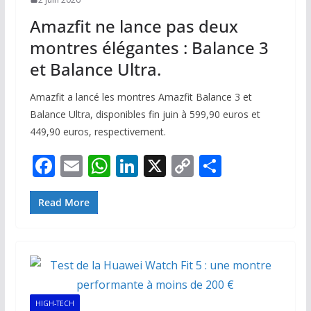
Amazfit ne lance pas deux
montres élégantes : Balance 3
et Balance Ultra.
Amazfit a lancé les montres Amazfit Balance 3 et
Balance Ultra, disponibles fin juin à 599,90 euros et
449,90 euros, respectivement.
F
E
W
Li
X
C
P
ac
m
h
n
o
ar
e
ai
at
k
p
ta
Read More
b
l
s
e
y
g
o
A
dI
Li
er
o
p
n
n
k
p
k
HIGH-TECH