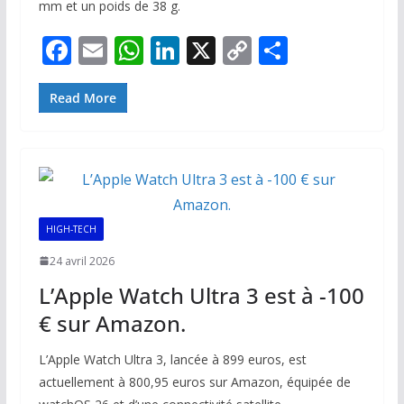
mm et un poids de 38 g.
F
E
W
Li
X
C
P
ac
m
h
n
o
ar
e
ai
at
k
p
ta
Read More
b
l
s
e
y
g
o
A
dI
Li
er
o
p
n
n
k
p
k
HIGH-TECH
24 avril 2026
L’Apple Watch Ultra 3 est à -100
€ sur Amazon.
L’Apple Watch Ultra 3, lancée à 899 euros, est
actuellement à 800,95 euros sur Amazon, équipée de