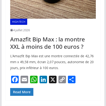
HIGH-TECH
4 juillet 2026
Amazfit Bip Max : la montre
XXL à moins de 100 euros ?
L’Amazfit Bip Max est une montre connectée de 42,76
mm x 49,58 mm, écran 2,07 pouces, autonomie de 20
jours, prix inférieur à 100 euros.
F
E
W
Li
X
C
P
ac
m
h
n
o
ar
e
ai
at
k
p
ta
Read More
b
l
s
e
y
g