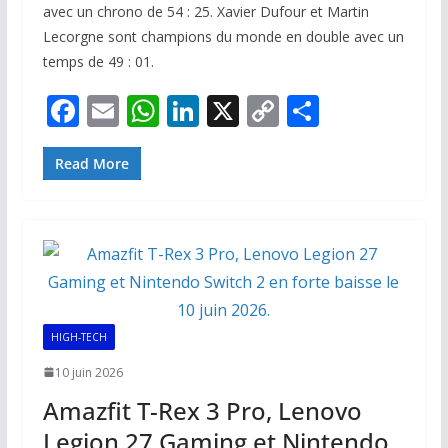
avec un chrono de 54 : 25. Xavier Dufour et Martin
Lecorgne sont champions du monde en double avec un
temps de 49 : 01.
F
E
W
Li
X
C
P
ac
m
h
n
o
ar
e
ai
at
k
p
ta
Read More
b
l
s
e
y
g
o
A
dI
Li
er
o
p
n
n
k
p
k
HIGH-TECH
10 juin 2026
Amazfit T-Rex 3 Pro, Lenovo
Legion 27 Gaming et Nintendo