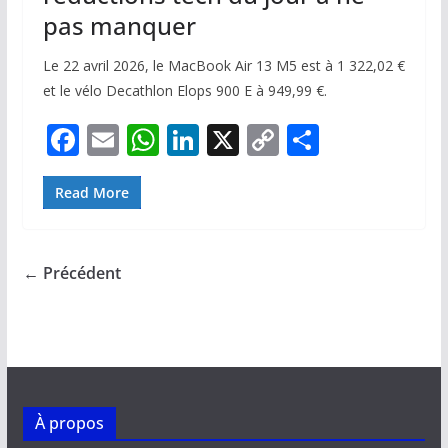
pas manquer
Le 22 avril 2026, le MacBook Air 13 M5 est à 1 322,02 €
et le vélo Decathlon Elops 900 E à 949,99 €.
F
E
W
Li
X
C
P
ac
m
h
n
o
ar
e
ai
at
k
p
ta
Read More
b
l
s
e
y
g
o
A
dI
Li
er
← Précédent
o
p
n
n
k
p
k
À propos