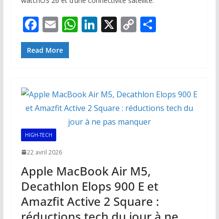
watchOS 26 et d’une connectivité satellite.
F
E
W
Li
X
C
P
ac
m
h
n
o
ar
e
ai
at
k
p
ta
Read More
b
l
s
e
y
g
o
A
dI
Li
er
o
p
n
n
k
p
k
HIGH-TECH
22 avril 2026
Apple MacBook Air M5,
Decathlon Elops 900 E et
Amazfit Active 2 Square :
réductions tech du jour à ne