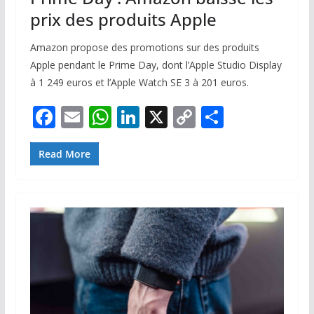
prix des produits Apple
Amazon propose des promotions sur des produits
Apple pendant le Prime Day, dont l’Apple Studio Display
à 1 249 euros et l’Apple Watch SE 3 à 201 euros.
F
E
W
Li
X
C
P
ac
m
h
n
o
ar
e
ai
at
k
p
ta
Read More
b
l
s
e
y
g
o
A
dI
Li
er
o
p
n
n
k
p
k