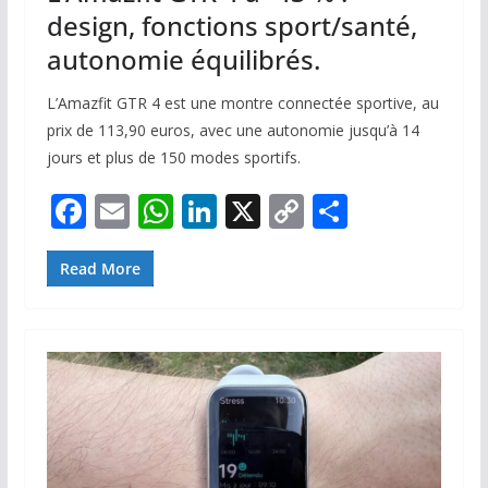
design, fonctions sport/santé,
autonomie équilibrés.
L’Amazfit GTR 4 est une montre connectée sportive, au
prix de 113,90 euros, avec une autonomie jusqu’à 14
jours et plus de 150 modes sportifs.
F
E
W
Li
X
C
P
ac
m
h
n
o
ar
e
ai
at
k
p
ta
Read More
b
l
s
e
y
g
o
A
dI
Li
er
o
p
n
n
k
p
k