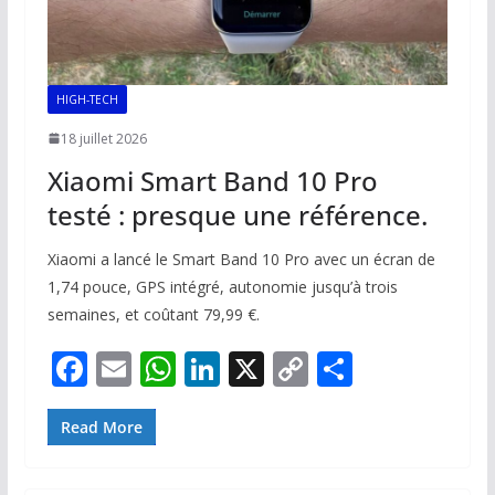
HIGH-TECH
18 juillet 2026
Xiaomi Smart Band 10 Pro
testé : presque une référence.
Xiaomi a lancé le Smart Band 10 Pro avec un écran de
1,74 pouce, GPS intégré, autonomie jusqu’à trois
semaines, et coûtant 79,99 €.
F
E
W
Li
X
C
P
ac
m
h
n
o
ar
e
ai
at
k
p
ta
Read More
b
l
s
e
y
g