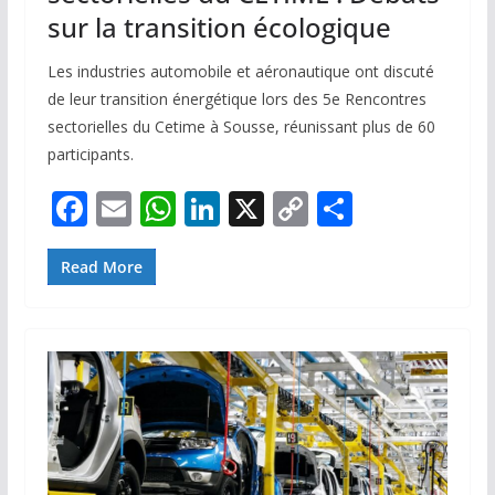
sur la transition écologique
Les industries automobile et aéronautique ont discuté
de leur transition énergétique lors des 5e Rencontres
sectorielles du Cetime à Sousse, réunissant plus de 60
participants.
F
E
W
Li
X
C
P
ac
m
h
n
o
ar
e
ai
at
k
p
ta
Read More
b
l
s
e
y
g
o
A
dI
Li
er
o
p
n
n
k
p
k