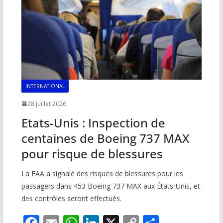
k
p
k
INTERNATIONAL
28 juillet 2026
Etats-Unis : Inspection de
centaines de Boeing 737 MAX
pour risque de blessures
La FAA a signalé des risques de blessures pour les
passagers dans 453 Boeing 737 MAX aux États-Unis, et
des contrôles seront effectués.
F
E
W
Li
X
C
P