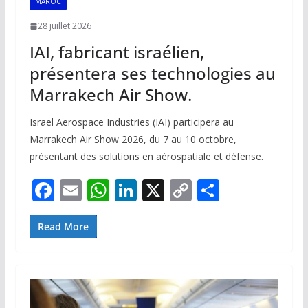
MAROC
28 juillet 2026
IAI, fabricant israélien,
présentera ses technologies au
Marrakech Air Show.
Israel Aerospace Industries (IAI) participera au
Marrakech Air Show 2026, du 7 au 10 octobre,
présentant des solutions en aérospatiale et défense.
F
E
W
Li
X
C
P
ac
m
h
n
o
ar
e
ai
at
k
p
ta
Read More
b
l
s
e
y
g
o
A
dI
Li
er
o
p
n
n