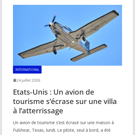
o
A
dI
Li
er
o
p
n
n
k
p
k
INTERNATIONAL
24 juillet 2026
Etats-Unis : Un avion de
tourisme s’écrase sur une villa
à l’atterrissage
Un avion de tourisme s’est écrasé sur une maison à
Fulshear, Texas, lundi. Le pilote, seul à bord, a été