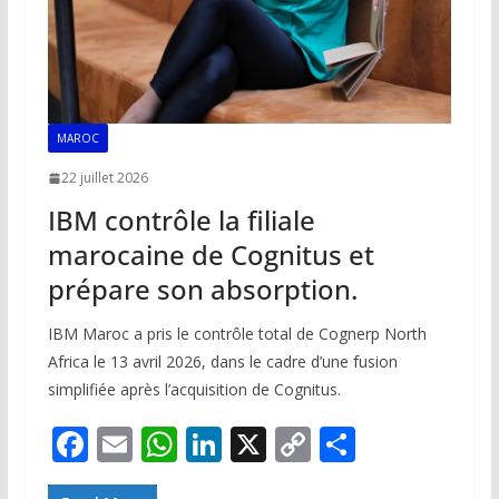
MAROC
22 juillet 2026
IBM contrôle la filiale
marocaine de Cognitus et
prépare son absorption.
IBM Maroc a pris le contrôle total de Cognerp North
Africa le 13 avril 2026, dans le cadre d’une fusion
simplifiée après l’acquisition de Cognitus.
F
E
W
Li
X
C
P
ac
m
h
n
o
ar