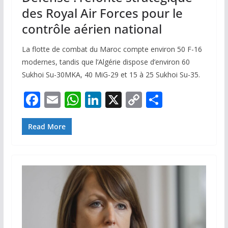
des Royal Air Forces pour le
contrôle aérien national
La flotte de combat du Maroc compte environ 50 F-16
modernes, tandis que l’Algérie dispose d’environ 60
Sukhoi Su-30MKA, 40 MiG-29 et 15 à 25 Sukhoi Su-35.
F
E
W
Li
X
C
P
ac
m
h
n
o
ar
e
ai
at
k
p
ta
Read More
b
l
s
e
y
g
o
A
dI
Li
er
o
p
n
n
k
p
k