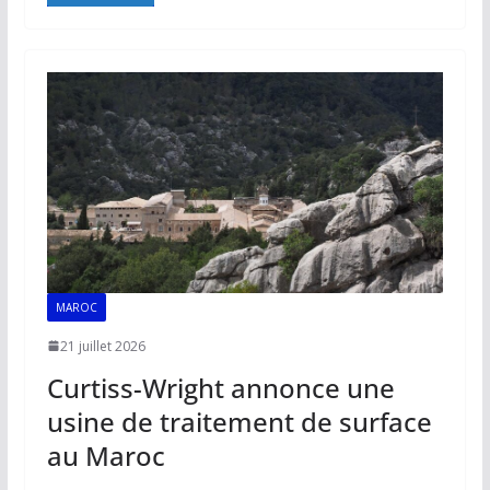
e
ai
at
k
p
ta
b
l
s
e
y
g
o
A
dI
Li
er
o
p
n
n
k
p
k
MAROC
21 juillet 2026
Curtiss-Wright annonce une
usine de traitement de surface
au Maroc