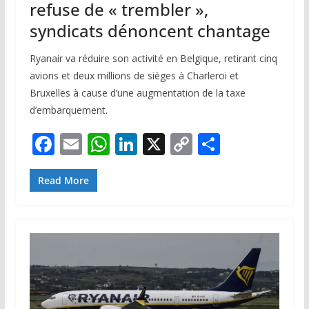
refuse de « trembler »,
syndicats dénoncent chantage
Ryanair va réduire son activité en Belgique, retirant cinq
avions et deux millions de sièges à Charleroi et
Bruxelles à cause d’une augmentation de la taxe
d’embarquement.
F
E
W
Li
X
C
P
ac
m
h
n
o
ar
e
ai
at
k
p
ta
Read More
b
l
s
e
y
g
o
A
dI
Li
er
o
p
n
n
k
p
k