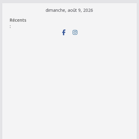
Passer
dimanche, août 9, 2026
au
Récents
contenu
: