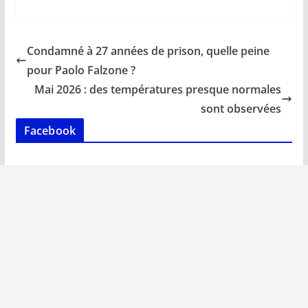
ac
m
h
n
o
ar
e
ai
at
k
p
ta
b
l
s
e
y
g
Condamné à 27 années de prison, quelle peine
o
A
dI
Li
er
pour Paolo Falzone ?
o
p
n
n
Mai 2026 : des températures presque normales
k
p
k
sont observées
Facebook