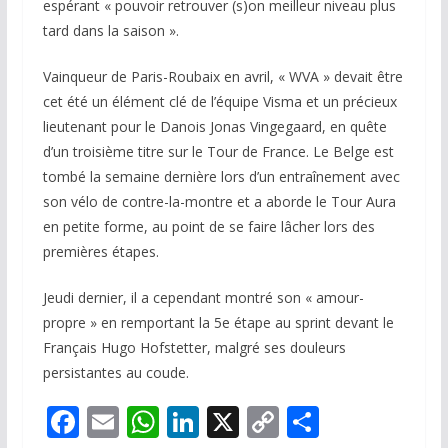
espérant « pouvoir retrouver (s)on meilleur niveau plus
tard dans la saison ».
Vainqueur de Paris-Roubaix en avril, « WVA » devait être
cet été un élément clé de l’équipe Visma et un précieux
lieutenant pour le Danois Jonas Vingegaard, en quête
d’un troisième titre sur le Tour de France. Le Belge est
tombé la semaine dernière lors d’un entraînement avec
son vélo de contre-la-montre et a aborde le Tour Aura
en petite forme, au point de se faire lâcher lors des
premières étapes.
Jeudi dernier, il a cependant montré son « amour-
propre » en remportant la 5e étape au sprint devant le
Français Hugo Hofstetter, malgré ses douleurs
persistantes au coude.
F
E
W
Li
X
C
P