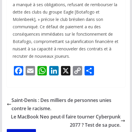
a manqué à ses obligations, refusant de rembourser la
dette des clubs du groupe Eagle [Botafogo et
Molenbeek], » précise le club brésilien dans son
communiqué. Ce défaut de paiement a eu des
conséquences immédiates sur le fonctionnement de
Botafogo, compromettant sa planification financière et
nuisant à sa capacité à renouveler des contrats et à
recruter de nouveaux joueurs.
F
E
W
Li
X
C
P
ac
m
h
n
o
ar
e
ai
at
k
p
ta
b
l
s
e
y
g
Saint-Denis : Des milliers de personnes unies
o
A
dI
Li
er
contre le racisme.
o
p
n
n
Le MacBook Neo peut-il faire tourner Cyberpunk
k
p
k
2077 ? Test de sa puce.