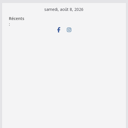
Passer
samedi, août 8, 2026
au
Récents
contenu
: