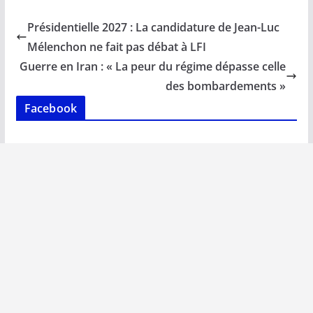
e
ai
at
k
p
ta
b
l
s
e
y
g
Présidentielle 2027 : La candidature de Jean-Luc
o
A
dI
Li
er
Mélenchon ne fait pas débat à LFI
o
p
n
n
Guerre en Iran : « La peur du régime dépasse celle
k
p
k
des bombardements »
Facebook