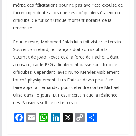
mérite des félicitations pour ne pas avoir été expulsé de
façon imprudente alors que ses coéquipiers étaient en
difficulté. Ce fut son unique moment notable de la
rencontre.
Pour le reste, Mohamed Salah lui a fait visiter le terrain.
Souvent en retard, le Français doit son salut à la
VO2max de João Neves et à la force de Pacho. C’était
amusant, car le PSG a finalement passé sans trop de
difficultés. Cependant, avec Nuno Mendes visiblement
touché physiquement, Luis Enrique devra peut-être
faire appel à Hernandez pour défendre contre Michael
Olise dans 15 jours. Et il est incertain que la résilience
des Parisiens suffise cette fois-ci.
F
E
W
Li
X
C
P
ac
m
h
n
o
ar