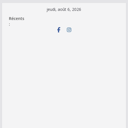
Passer
jeudi, août 6, 2026
au
Récents
contenu
: