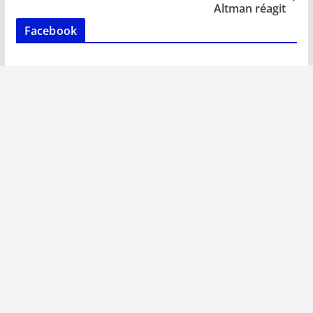
k
p
k
Altman réagit
Facebook