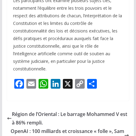
Les participants ont examiné plusieurs sujets clés,
notamment l’équilibre entre les trois pouvoirs et le
respect des attributions de chacun, l’interprétation de la
Constitution et les limites du contrôle de
constitutionnalité des lois et décisions exécutives, les
défis pratiques et procéduraux auxquels fait face la
justice constitutionnelle, ainsi que le rôle de
l’intelligence artificielle comme outil de soutien au
système judiciaire, en particulier pour la justice
constitutionnelle.
F
E
W
Li
X
C
P
ac
m
h
n
o
ar
e
ai
at
k
p
ta
b
l
s
e
y
g
Région de l’Oriental : Le barrage Mohammed V est
o
A
dI
Li
er
à 86% rempli.
o
p
n
n
OpenAI : 100 milliards et croissance « folle », Sam