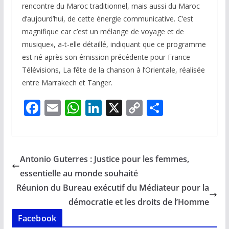
rencontre du Maroc traditionnel, mais aussi du Maroc
d’aujourd’hui, de cette énergie communicative. C’est
magnifique car c’est un mélange de voyage et de
musique», a-t-elle détaillé, indiquant que ce programme
est né après son émission précédente pour France
Télévisions, La fête de la chanson à l’Orientale, réalisée
entre Marrakech et Tanger.
F
E
W
Li
X
C
P
ac
m
h
n
o
ar
e
ai
at
k
p
ta
b
l
s
e
y
g
Antonio Guterres : Justice pour les femmes,
o
A
dI
Li
er
essentielle au monde souhaité
o
p
n
n
Réunion du Bureau exécutif du Médiateur pour la
k
p
k
démocratie et les droits de l’Homme
Facebook