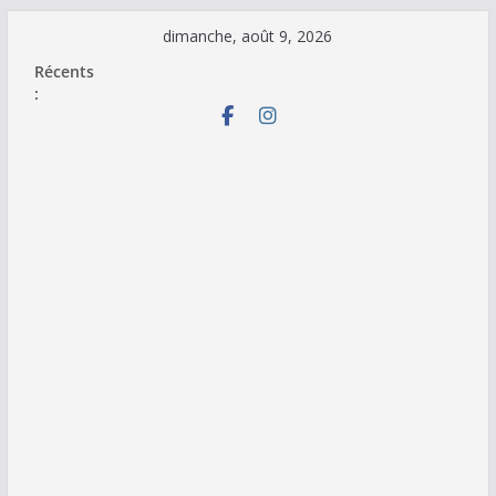
Passer
dimanche, août 9, 2026
au
Récents
contenu
: