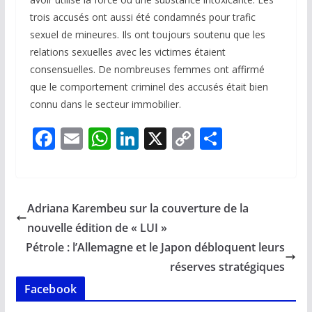
trois accusés ont aussi été condamnés pour trafic
sexuel de mineures. Ils ont toujours soutenu que les
relations sexuelles avec les victimes étaient
consensuelles. De nombreuses femmes ont affirmé
que le comportement criminel des accusés était bien
connu dans le secteur immobilier.
F
E
W
Li
X
C
P
ac
m
h
n
o
ar
e
ai
at
k
p
ta
b
l
s
e
y
g
Adriana Karembeu sur la couverture de la
o
A
dI
Li
er
nouvelle édition de « LUI »
o
p
n
n
Pétrole : l’Allemagne et le Japon débloquent leurs
k
p
k
réserves stratégiques
Facebook