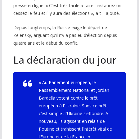
presse en ligne. « C’est très facile à faire : instaurez un
cessez-le-feu et il y aura des élections », a-t-il ajouté.
Depuis longtemps, la Russie exige le départ de
Zelensky, arguant qu’il n’y a pas eu d’élection depuis
quatre ans et le début du conflit.
La déclaration du jour
«
Au Parlement européen, le
Rassemblement National et Jordan
Bardella votent contre le prêt
européen à l’Ukraine. Sans ce prêt,
c’est simple : l’Ukraine s’effondre. À
nouveau, ils agissent en relais de
Poutine et trahissent l’intérêt vital de
l’Europe et de la France
»