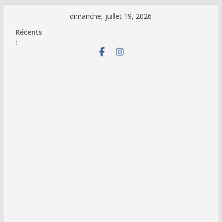
Passer
dimanche, juillet 19, 2026
au
Récents
contenu
: