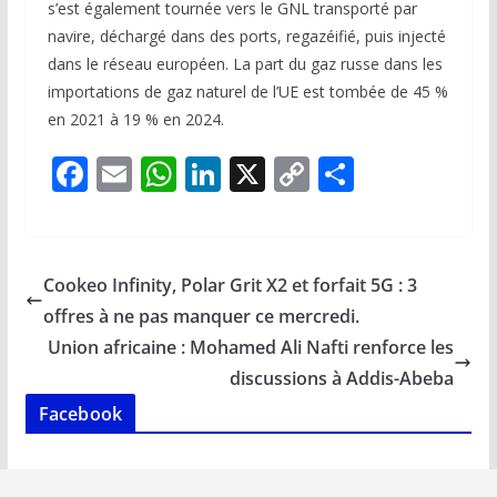
s’est également tournée vers le GNL transporté par
navire, déchargé dans des ports, regazéifié, puis injecté
dans le réseau européen. La part du gaz russe dans les
importations de gaz naturel de l’UE est tombée de 45 %
en 2021 à 19 % en 2024.
F
E
W
Li
X
C
P
ac
m
h
n
o
ar
e
ai
at
k
p
ta
b
l
s
e
y
g
Cookeo Infinity, Polar Grit X2 et forfait 5G : 3
o
A
dI
Li
er
offres à ne pas manquer ce mercredi.
o
p
n
n
Union africaine : Mohamed Ali Nafti renforce les
k
p
k
discussions à Addis-Abeba
Facebook